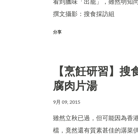
看到臘味「出籠」，雖然明知
撰文攝影：搜食採訪組
分享
【烹飪研習】搜
腐肉片湯
9月 09, 2015
雖然立秋已過，但可能因為香
檔，竟然還有質素甚佳的潺菜