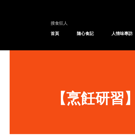
搜食狂人
首頁
隨心食記
人情味專訪
【烹飪研習