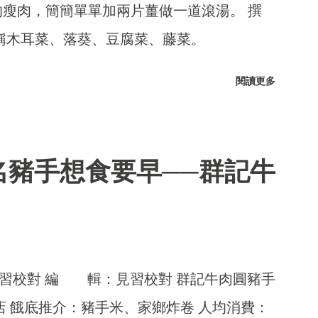
瘦肉，簡簡單單加兩片薑做一道滾湯。 撰
稱木耳菜、落葵、豆腐菜、藤菜。
閱讀更多
名豬手想食要早──群記牛
）
見習校對 編 輯：見習校對 群記牛肉圓豬手
店 餓底推介：豬手米、家鄉炸卷 人均消費：