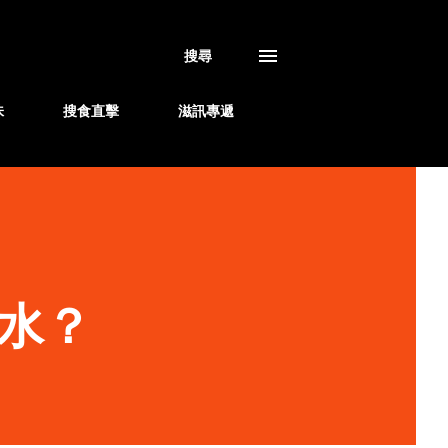
搜尋
味
搜食直擊
滋訊專遞
水？