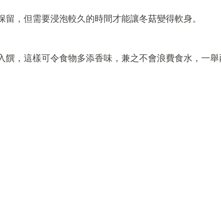
保留，但需要浸泡較久的時間才能讓冬菇變得軟身。
入饌，這樣可令食物多添香味，兼之不會浪費食水，一舉