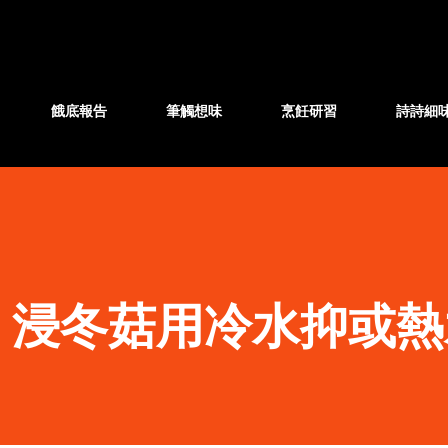
跳至主要內容
餓底報告
筆觸想味
烹飪研習
詩詩細
】浸冬菇用冷水抑或熱