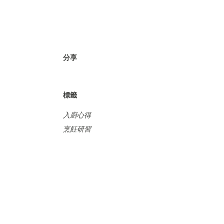
分享
標籤
入廚心得
烹飪研習