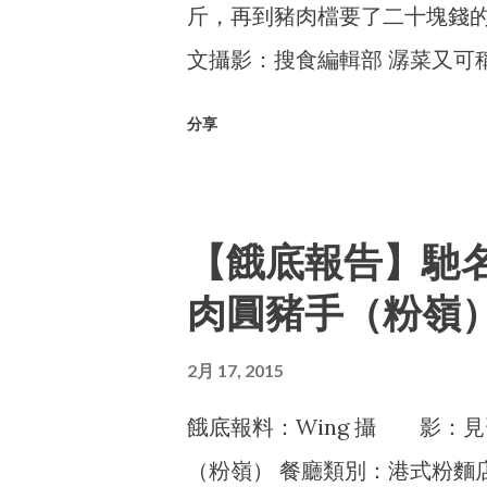
斤，再到豬肉檔要了二十塊錢的
文攝影：搜食編輯部 潺菜又可
分享
【餓底報告】馳
肉圓豬手（粉嶺
2月 17, 2015
餓底報料：Wing 攝 影：
（粉嶺） 餐廳類別：港式粉麵