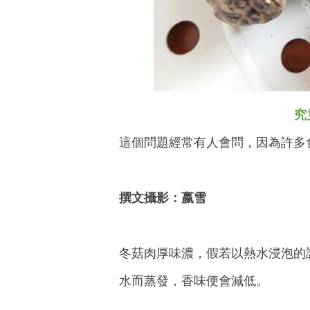
究
這個問題經常有人會問，因為許多
撰文攝影：嬴雪
冬菇肉厚味濃，假若以熱水浸泡的
水而蒸發，香味便會減低。