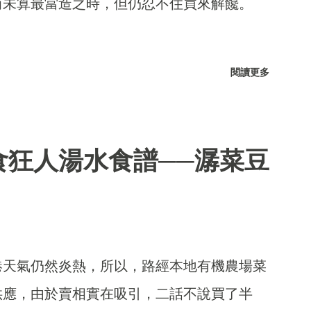
尚未算最當造之時，但仍忍不住買來解饞。
閱讀更多
食狂人湯水食譜──潺菜豆
港天氣仍然炎熱，所以，路經本地有機農場菜
供應，由於賣相實在吸引，二話不說買了半