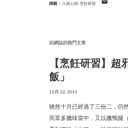
標籤：
入廚心得
烹飪研習
此網誌的熱門文章
【烹飪研習】超
飯」
10月 22, 2015
雖然十月已經過了三份二，仍
而眾多臘味當中，又以臘鴨腿