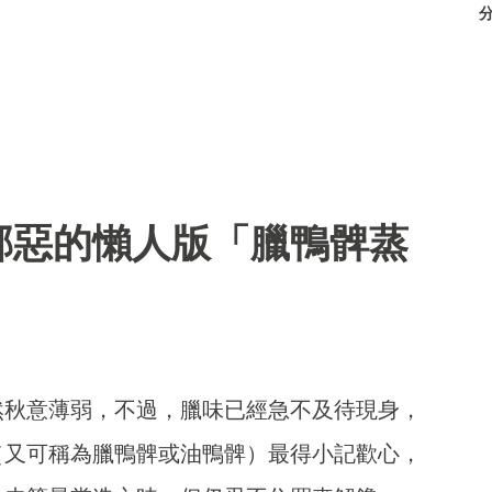
邪惡的懶人版「臘鴨髀蒸
然秋意薄弱，不過，臘味已經急不及待現身，
（又可稱為臘鴨髀或油鴨髀）最得小記歡心，