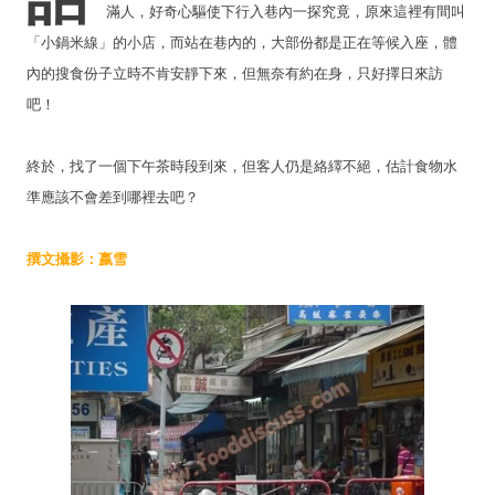
滿人，好奇心驅使下行入巷內一探究竟，原來這裡有間叫
「小鍋米線」的小店，而站在巷內的，大部份都是正在等候入座，體
內的搜食份子立時不肯安靜下來，但無奈有約在身，只好擇日來訪
吧！
終於，找了一個下午茶時段到來，但客人仍是絡繹不絕，估計食物水
準應該不會差到哪裡去吧？
撰文攝影：嬴雪