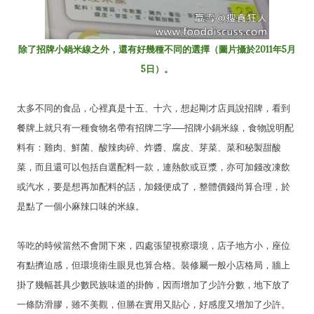
除了招牌小鍋米線之外，還有好幾種不同的選擇（圖片攝於2011年5月
5日）。
太多不同的食品，心裡真是十五、十六，想起剛才店員說招牌，看到
餐牌上就只有一種食物名帶有招牌二字──招牌小鍋米線，食物說明配
料有：雞肉、鮮菌、酸辣肉碎、炸醬、腐皮、芽菜、菜和秘製甜酸
菜，而且還可以包括自選配料一款，連熱飲或豆漿，亦可加錢改凍飲
或汽水，要是想再加配料的話，加錢便成了，整體價錢尚算合理，於
是點了一個小麻辣口味的米線。
等吃的時候當然不會閒下來，四處張望視察環境，店子地方小，座位
有點擠迫感，但環境衛生眼見也算合格。裝修屬一般小店格局，牆上
掛了幾幅甚具少數民族味道的掛飾，因而增加了少許分數，地下放了
一條防滑膠，雖不美觀，但勝在實用又貼心，好感度又增加了少許。