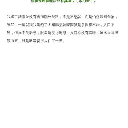
豬腸整理得乾淨沒有異味，可放心吃了。
我選了豬腸並沒有再加額外配料，不是不想試，而是怕會浪費食物，
果然，一碗就讓我飽飽了！豬腸烹調時間算是拿捏得不錯，入口不
韌，但亦不失嚼勁，眼看清洗得乾淨，入口亦沒有異味，滷水香味淡
淡而來，只是略嫌切得大件了一點。