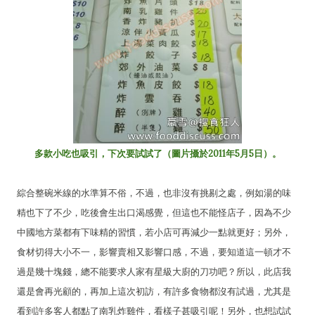
多款小吃也吸引，下次要試試了（圖片攝於2011年5月5日）。
綜合整碗米線的水準算不俗，不過，也非沒有挑剔之處，例如湯的味
精也下了不少，吃後會生出口渴感覺，但這也不能怪店子，因為不少
中國地方菜都有下味精的習慣，若小店可再減少一點就更好；另外，
食材切得大小不一，影響賣相又影響口感，不過，要知道這一頓才不
過是幾十塊錢，總不能要求人家有星級大廚的刀功吧？所以，此店我
還是會再光顧的，再加上這次初訪，有許多食物都沒有試過，尤其是
看到許多客人都點了南乳炸雞件，看樣子甚吸引呢！另外，也想試試