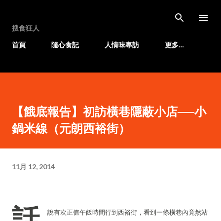
跳至主要內容
搜食狂人
首頁
隨心食記
人情味專訪
更多…
【餓底報告】初訪橫巷隱蔽小店──小
鍋米線（元朗西裕街）
11月 12, 2014
話
說有次正值午飯時間行到西裕街，看到一條橫巷內竟然站