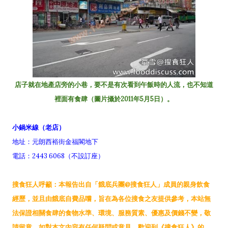
店子就在地產店旁的小巷，要不是有次看到午飯時的人流，也不知道
裡面有食肆（圖片攝於2011年5月5日）。
小鍋米線（老店）
地址：元朗西裕街金福閣地下
電話：2443 6068（不設訂座）
搜食狂人呼籲：本報告出自「餓底兵團@搜食狂人」成員的親身飲食
經歷，並且由餓底自費品嚐，旨在為各位搜食之友提供參考，本站無
法保證相關食肆的食物水準、環境、服務質素、優惠及價錢不變，敬
請留意。如對本文內容有任何疑問或意見，歡迎到《搜食狂人》的