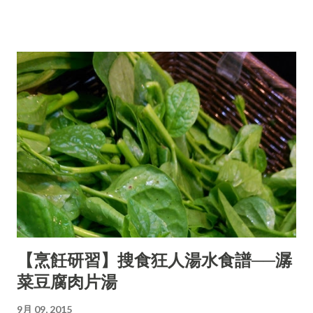
【烹飪研習】搜食狂人湯水食譜──潺
菜豆腐肉片湯
9月 09, 2015