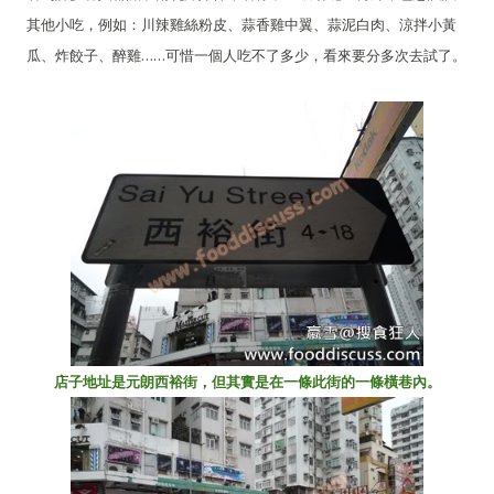
其他小吃，例如：川辣雞絲粉皮、蒜香雞中翼、蒜泥白肉、涼拌小黃
瓜、炸餃子、醉雞……可惜一個人吃不了多少，看來要分多次去試了。
店子地址是元朗西裕街，但其實是在一條此街的一條橫巷內。