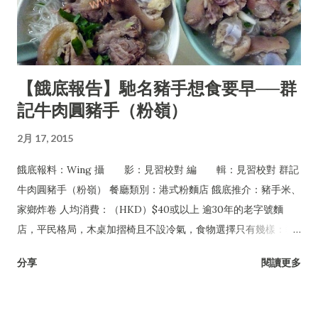
【餓底報告】馳名豬手想食要早──群
記牛肉圓豬手（粉嶺）
2月 17, 2015
餓底報料：Wing 攝 影：見習校對 編 輯：見習校對 群記
牛肉圓豬手（粉嶺） 餐廳類別：港式粉麵店 餓底推介：豬手米、
家鄉炸卷 人均消費：（HKD）$40或以上 逾30年的老字號麵
店，平民格局，木桌加摺椅且不設冷氣，食物選擇只有幾樣：豬
手、牛丸及牛腩，可配粉麵或淨食，還有油菜及每日限量供應的
分享
閱讀更多
家鄉炸卷。但無論一年四季皆經常爆場，甚至吸引許多名人紅星
專程到訪，如遇爆滿必須自行站在食客後面等位，任何人皆無特
權，是一間非常有性格的平民小店。