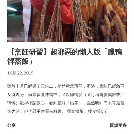
【烹飪研習】超邪惡的懶人版「臘鴨
髀蒸飯」
10月 22, 2015
雖然十月已經過了三份二，仍然秋意薄弱，不過，臘味已經急不
及待現身，而眾多臘味當中，又以臘鴨腿（又可稱為臘鴨髀或油
鴨髀）最得小記歡心，看到臘味「出籠」，雖然明知尚未算最當
造之時，但仍忍不住買來解饞。 撰文攝影：搜食採訪組
分享
閱讀更多