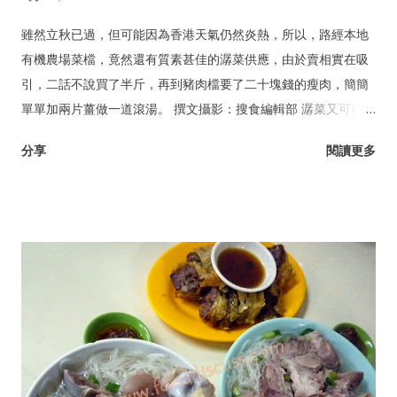
雖然立秋已過，但可能因為香港天氣仍然炎熱，所以，路經本地
有機農場菜檔，竟然還有質素甚佳的潺菜供應，由於賣相實在吸
引，二話不說買了半斤，再到豬肉檔要了二十塊錢的瘦肉，簡簡
單單加兩片薑做一道滾湯。 撰文攝影：搜食編輯部 潺菜又可稱木
耳菜、落葵、豆腐菜、藤菜。
分享
閱讀更多