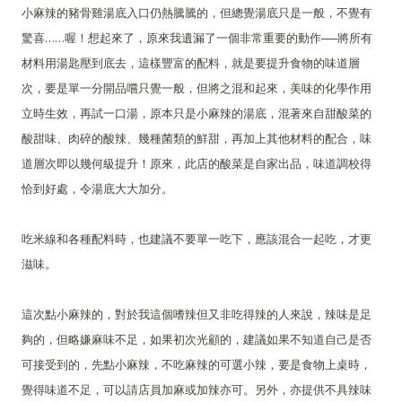
小麻辣的豬骨雞湯底入口仍熱騰騰的，但總覺湯底只是一般，不覺有
驚喜……喔！想起來了，原來我遺漏了一個非常重要的動作──將所有
材料用湯匙壓到底去，這樣豐富的配料，就是要提升食物的味道層
次，要是單一分開品嚐只覺一般，但將之混和起來，美味的化學作用
立時生效，再試一口湯，原本只是小麻辣的湯底，混著來自甜酸菜的
酸甜味、肉碎的酸辣、幾種菌類的鮮甜，再加上其他材料的配合，味
道層次即以幾何級提升！原來，此店的酸菜是自家出品，味道調校得
恰到好處，令湯底大大加分。
吃米線和各種配料時，也建議不要單一吃下，應該混合一起吃，才更
滋味。
這次點小麻辣的，對於我這個嗜辣但又非吃得辣的人來說，辣味是足
夠的，但略嫌麻味不足，如果初次光顧的，建議如果不知道自己是否
可接受到的，先點小麻辣，不吃麻辣的可選小辣，要是食物上桌時，
覺得味道不足，可以請店員加麻或加辣亦可。另外，亦提供不具辣味