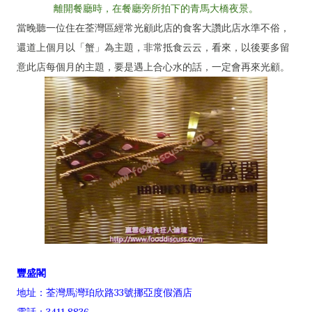
離開餐廳時，在餐廳旁所拍下的青馬大橋夜景。
當晚聽一位住在荃灣區經常光顧此店的食客大讚此店水準不俗，
還道上個月以「蟹」為主題，非常抵食云云，看來，以後要多留
意此店每個月的主題，要是遇上合心水的話，一定會再來光顧。
豐盛閣
地址：荃灣馬灣珀欣路33號挪亞度假酒店