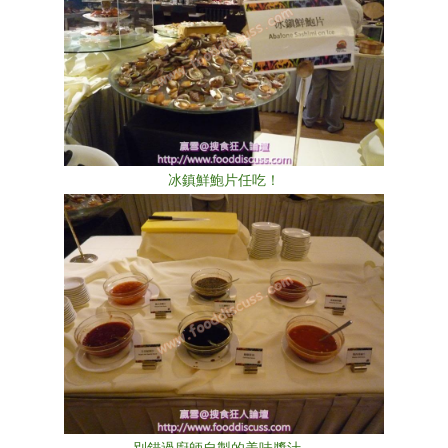
冰鎮鮮鮑片任吃！