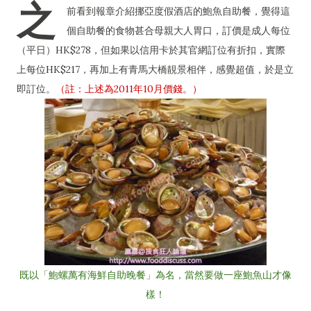
之
前看到報章介紹挪亞度假酒店的鮑魚自助餐，覺得這
個自助餐的食物甚合母親大人胃口，訂價是成人每位
（平日）HK$278，但如果以信用卡於其官網訂位有折扣，實際
上每位HK$217，再加上有青馬大橋靚景相伴，感覺超值，於是立
即訂位。
（註：上述為2011年10月價錢。）
既以「鮑螺萬有海鮮自助晚餐」為名，當然要做一座鮑魚山才像
樣！