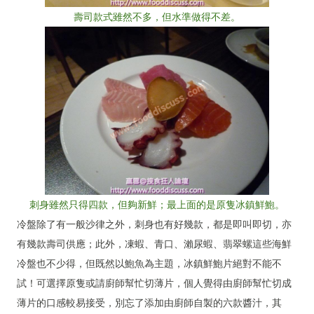
壽司款式雖然不多，但水準做得不差。
刺身雖然只得四款，但夠新鮮；最上面的是原隻冰鎮鮮鮑。
冷盤除了有一般沙律之外，刺身也有好幾款，都是即叫即切，亦
有幾款壽司供應；此外，凍蝦、青口、瀨尿蝦、翡翠螺這些海鮮
冷盤也不少得，但既然以鮑魚為主題，冰鎮鮮鮑片絕對不能不
試！可選擇原隻或請廚師幫忙切薄片，個人覺得由廚師幫忙切成
薄片的口感較易接受，別忘了添加由廚師自製的六款醬汁，其