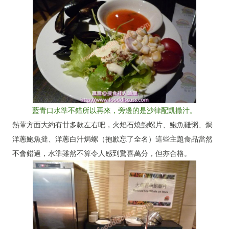
藍青口水準不錯所以再來，旁邊的是沙律配凱撒汁。
熱葷方面大約有廿多款左右吧，火焰石燒鮑螺片、鮑魚雞粥、焗
洋蔥鮑魚撻、洋蔥白汁焗螺（抱歉忘了全名）這些主題食品當然
不會錯過，水準雖然不算令人感到驚喜萬分，但亦合格。