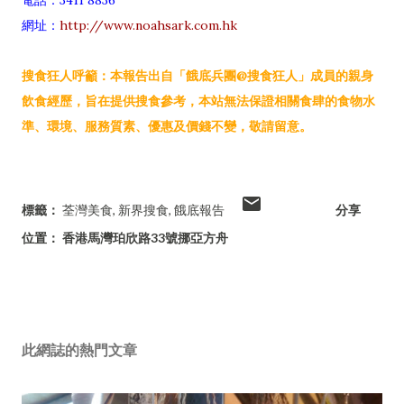
電話：3411 8836
網址：
http://www.noahsark.com.hk
搜食狂人呼籲：本報告出自「餓底兵團@搜食狂人」成員的親身
飲食經歷，旨在提供搜食參考，本站無法保證相關食肆的食物水
準、環境、服務質素、優惠及價錢不變，敬請留意。
標籤：
荃灣美食
新界搜食
餓底報告
分享
位置：
香港馬灣珀欣路33號挪亞方舟
此網誌的熱門文章