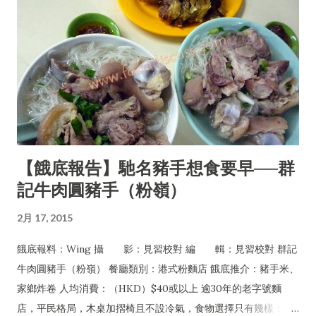
【餓底報告】馳名豬手想食要早──群
記牛肉圓豬手（粉嶺）
2月 17, 2015
餓底報料：Wing 攝 影：見習校對 編 輯：見習校對 群記
牛肉圓豬手（粉嶺） 餐廳類別：港式粉麵店 餓底推介：豬手米、
家鄉炸卷 人均消費：（HKD）$40或以上 逾30年的老字號麵
店，平民格局，木桌加摺椅且不設冷氣，食物選擇只有幾樣：豬