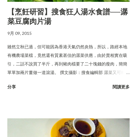
【烹飪研習】搜食狂人湯水食譜──潺
菜豆腐肉片湯
9月 09, 2015
雖然立秋已過，但可能因為香港天氣仍然炎熱，所以，路經本地
有機農場菜檔，竟然還有質素甚佳的潺菜供應，由於賣相實在吸
引，二話不說買了半斤，再到豬肉檔要了二十塊錢的瘦肉，簡簡
單單加兩片薑做一道滾湯。 撰文攝影：搜食編輯部 潺菜又可稱木
耳菜、落葵、豆腐菜、藤菜。
分享
閱讀更多