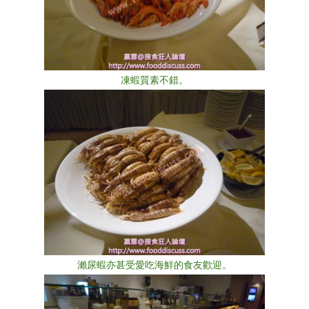
凍蝦質素不錯。
瀨尿蝦亦甚受愛吃海鮮的食友歡迎。