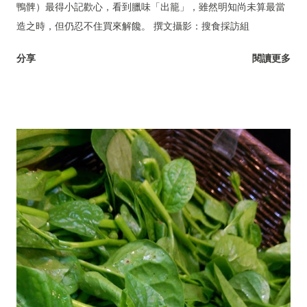
鴨髀）最得小記歡心，看到臘味「出籠」，雖然明知尚未算最當
造之時，但仍忍不住買來解饞。 撰文攝影：搜食採訪組
分享
閱讀更多