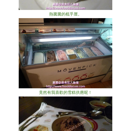
熱騰騰的梳乎厘。
竟然有我喜歡的雪糕供應呢！