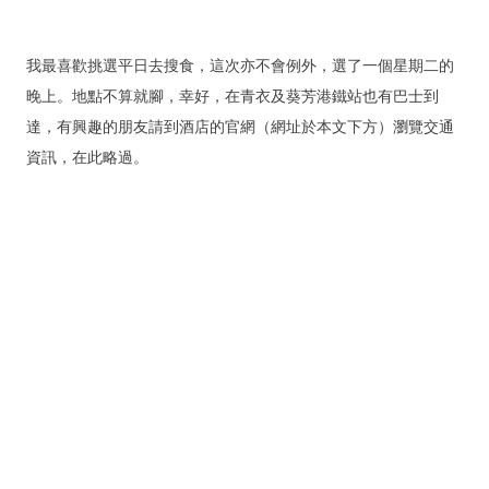
我最喜歡挑選平日去搜食，這次亦不會例外，選了一個星期二的
晚上。地點不算就腳，幸好，在青衣及葵芳港鐵站也有巴士到
達，有興趣的朋友請到酒店的官網（網址於本文下方）瀏覽交通
資訊，在此略過。