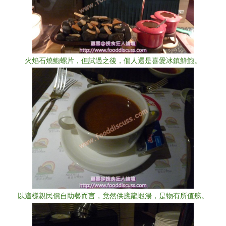
火焰石燒鮑螺片，但試過之後，個人還是喜愛冰鎮鮮鮑。
以這樣親民價自助餐而言，竟然供應龍蝦湯，是物有所值舷。