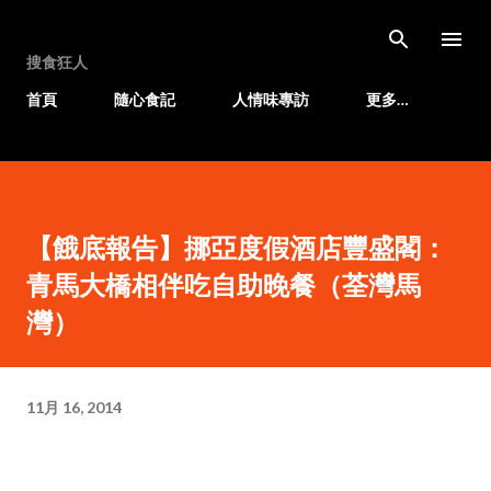
跳至主要內容
搜食狂人
首頁
隨心食記
人情味專訪
更多…
【餓底報告】挪亞度假酒店豐盛閣：
青馬大橋相伴吃自助晚餐（荃灣馬
灣）
11月 16, 2014