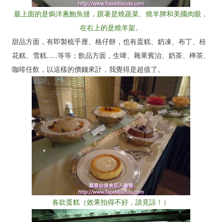
最上面的是焗洋蔥鮑魚撻，跟著是燒蔬菜、燒羊脾和美國肉眼，
在右上的是燒羊架。
甜品方面，有即製梳乎厘、格仔餅，也有蛋糕、奶凍、布丁、桂
花糕、雪糕……等等；飲品方面，生啤、雜果賓治、奶茶、檸茶、
咖啡任飲，以這樣的價錢來計，我覺得是超值了。
各款蛋糕（效果拍得不好，請見諒！）