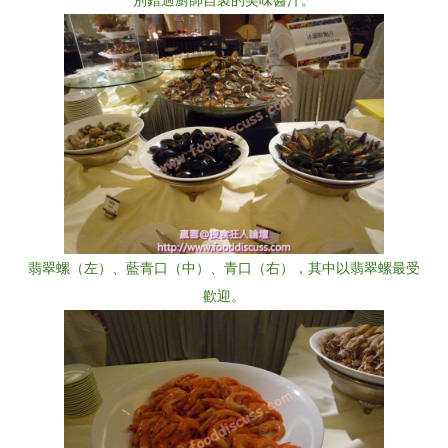
別錯過廚師自製的美味醬汁。
翡翠螺（左）、藍青口（中）、青口（右），其中以翡翠螺最受
歡迎。