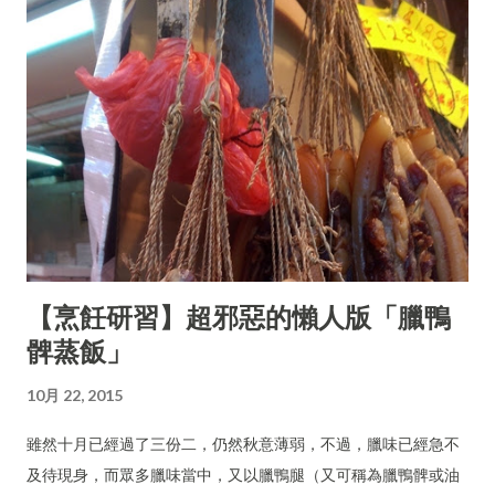
【烹飪研習】超邪惡的懶人版「臘鴨
髀蒸飯」
10月 22, 2015
雖然十月已經過了三份二，仍然秋意薄弱，不過，臘味已經急不
及待現身，而眾多臘味當中，又以臘鴨腿（又可稱為臘鴨髀或油