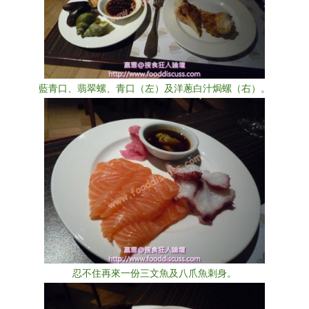
藍青口、翡翠螺、青口（左）及洋蔥白汁焗螺（右）。
忍不住再來一份三文魚及八爪魚刺身。