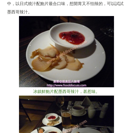
中，以日式燒汁配鮑片最合口味，想開胃又不怕辣的，可以試試
墨西哥辣汁。
冰鎮鮮鮑片配墨西哥辣汁，甚惹味。