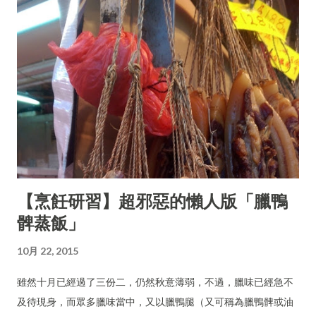
【烹飪研習】超邪惡的懶人版「臘鴨
髀蒸飯」
10月 22, 2015
雖然十月已經過了三份二，仍然秋意薄弱，不過，臘味已經急不
及待現身，而眾多臘味當中，又以臘鴨腿（又可稱為臘鴨髀或油