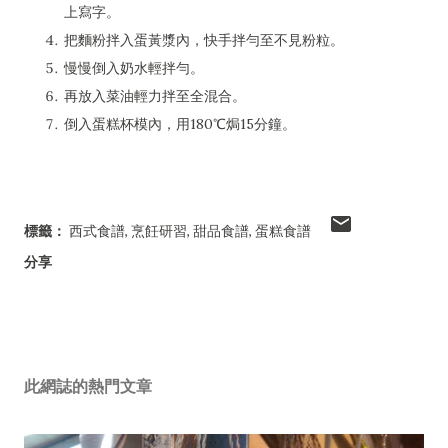
上寫字。
把麵粉拌入蛋黃漿內，快手拌勻至不見粉粒。
慢慢倒入奶水輕拌勻。
再放入菜油輕力拌至全混合。
倒入蛋糕杯模內，用180℃焗15分鐘。
標籤：
西式食譜
烹飪研習
甜品食譜
蛋糕食譜
分享
此網誌的熱門文章