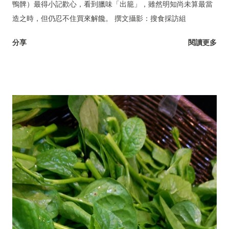
鴨髀）最得小記歡心，看到臘味「出籠」，雖然明知尚未算最當
造之時，但仍忍不住買來解饞。 撰文攝影：搜食採訪組
分享
閱讀更多