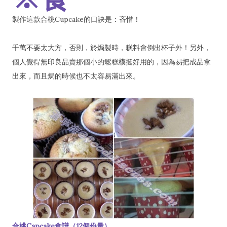
製作這款合桃Cupcake的口訣是：吝惜！
千萬不要太大方，否則，於焗製時，糕料會倒出杯子外！另外，
個人覺得無印良品賣那個小的鬆糕模挺好用的，因為易把成品拿
出來，而且焗的時候也不太容易滿出來。
合桃Capcake食譜（12個份量）