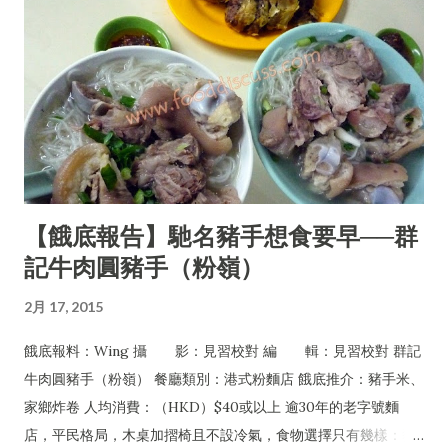
【餓底報告】馳名豬手想食要早──群
記牛肉圓豬手（粉嶺）
2月 17, 2015
餓底報料：Wing 攝 影：見習校對 編 輯：見習校對 群記
牛肉圓豬手（粉嶺） 餐廳類別：港式粉麵店 餓底推介：豬手米、
家鄉炸卷 人均消費：（HKD）$40或以上 逾30年的老字號麵
店，平民格局，木桌加摺椅且不設冷氣，食物選擇只有幾樣：豬