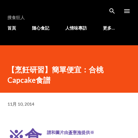
跳至主要內容
搜食狂人
首頁
隨心食記
人情味專訪
更多…
【烹飪研習】簡單便宜：合桃
Capcake食譜
11月 10, 2014
※食
譜和圖片由
蒼寧海
提供※