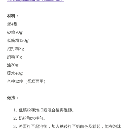
材料：
蛋4隻
砂糖70g
低筋粉150g
泡打粉8g
奶粉10g
油20g
暖水40g
合桃12粒（蛋糕面用）
做法：
低筋粉和泡打粉混合後再過篩。
奶粉和水拌勻。
將蛋打至起泡後，加入糖後打至奶白色及鬆起，能在泡沬