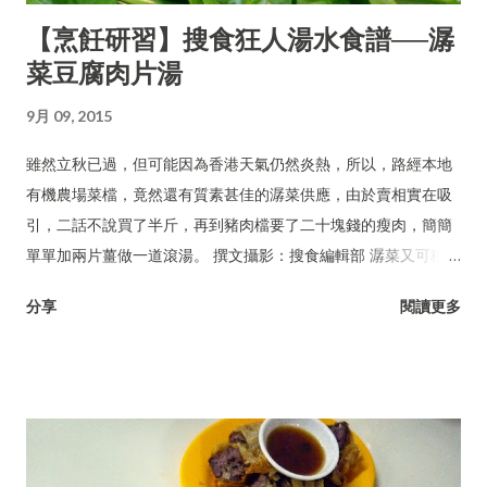
【烹飪研習】搜食狂人湯水食譜──潺
菜豆腐肉片湯
9月 09, 2015
雖然立秋已過，但可能因為香港天氣仍然炎熱，所以，路經本地
有機農場菜檔，竟然還有質素甚佳的潺菜供應，由於賣相實在吸
引，二話不說買了半斤，再到豬肉檔要了二十塊錢的瘦肉，簡簡
單單加兩片薑做一道滾湯。 撰文攝影：搜食編輯部 潺菜又可稱木
耳菜、落葵、豆腐菜、藤菜。
分享
閱讀更多