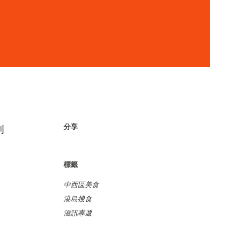
分享
別
標籤
中西區美食
港島搜食
滋訊專遞