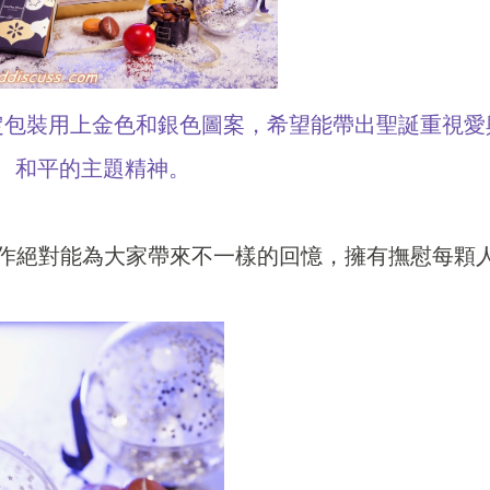
定包裝用上金色和銀色圖案，希望能帶出聖誕重視愛
和平的主題精神。
佳節甜點創作絕對能為大家帶來不一樣的回憶，擁有撫慰每顆