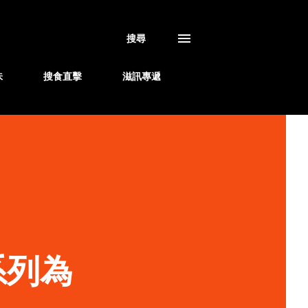
搜尋
味
搜食直擊
滋訊專遞
系列為