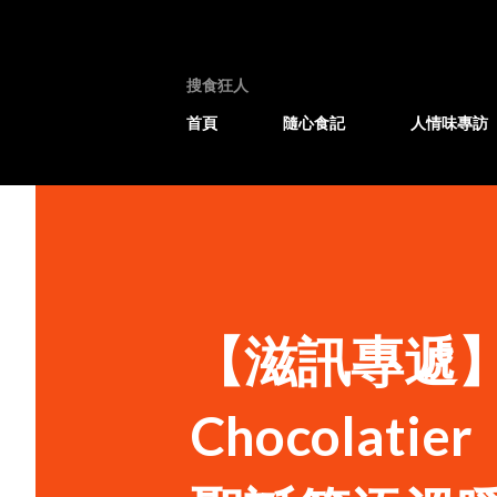
搜食狂人
首頁
隨心食記
人情味專訪
【滋訊專遞】Jea
Chocola