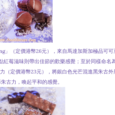
ing」（定價港幣26元），來自馬達加斯加極品可可
點紅莓滋味則帶出佳節的歡樂感覺；至於同樣命名
朱古力（定價港幣23元），將銀白色光芒混進黑朱古外
形朱古力，喚起平和的感覺。