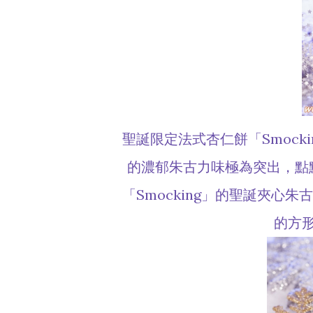
聖誕限定法式杏仁餅「Smock
的濃郁朱古力味極為突出，點
「Smocking」的聖誕夾心
的方