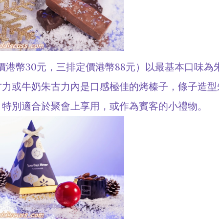
港幣30元，三排定價港幣88元）以最基本口味為
古力或牛奶朱古力內是口感極佳的烤榛子，條子造型
，特別適合於聚會上享用，或作為賓客的小禮物。