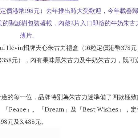
定價港幣198元）去年推出時大受歡迎，今年載譽
美的聖誕樹包裝盛載，內藏2片入口即溶的牛奶朱古
薄片。
ul Hévin招牌夾心朱古力禮盒（16粒定價港幣378
幣358元），內有果味黑朱古力及牛奶朱古力，既可
。
身邊的每一位，品牌特別為朱古力迷準備了四款極致
Peace」、「Dream」及「Best Wishes」，
998元及3,488元。