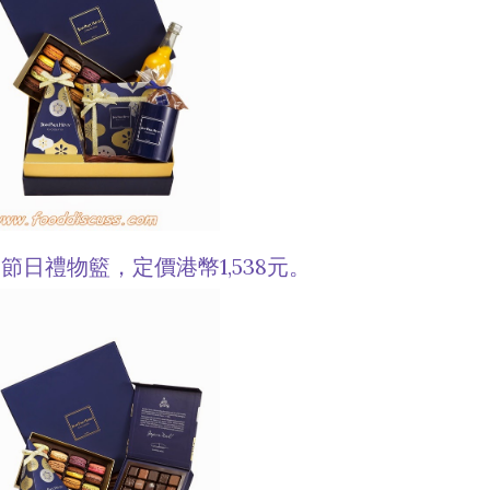
」節日禮物籃，定價港幣1,538元。