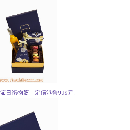
e」節日禮物籃，定價港幣998元。