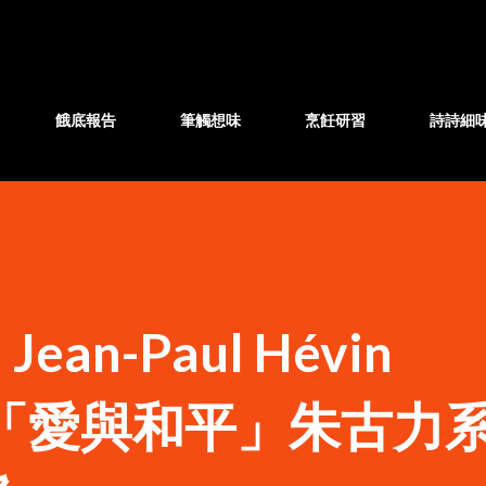
跳至主要內容
餓底報告
筆觸想味
烹飪研習
詩詩細
n-Paul Hévin
tier「愛與和平」朱古力