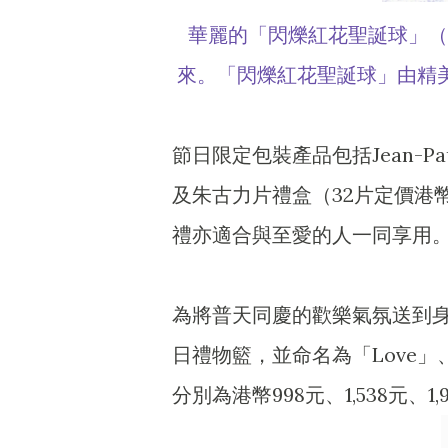
華麗的「閃爍紅花聖誕球」（
來。「閃爍紅花聖誕球」由精
節日限定包裝產品包括Jean-Pa
及朱古力片禮盒（32片定價港
禮亦適合與至愛的人一同享用
為將普天同慶的歡樂氣氛送到
日禮物籃，並命名為「Love」、「
分別為港幣998元、1,538元、1,