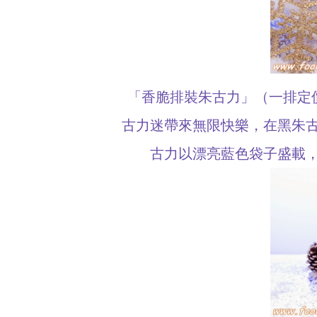
「香脆排裝朱古力」（一排定價
古力迷帶來無限快樂，在黑朱
古力以漂亮藍色袋子盛載