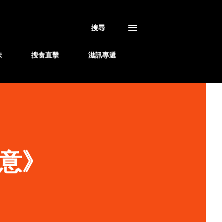
搜尋
味
搜食直擊
滋訊專遞
意》