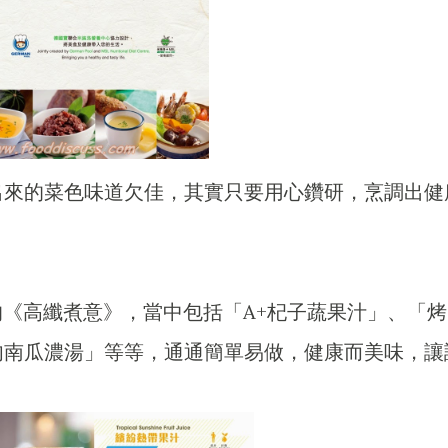
出來的菜色味道欠佳，其實只要用心鑽研，烹調出健
！
n推出的《高纖煮意》，當中包括「A+杞子蔬果汁」、「烤
肉南瓜濃湯」等等，通通簡單易做，健康而美味，讓