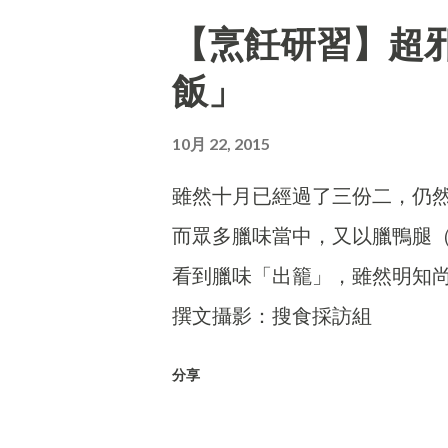
【烹飪研習】超
飯」
10月 22, 2015
雖然十月已經過了三份二，仍
而眾多臘味當中，又以臘鴨腿
看到臘味「出籠」，雖然明知
撰文攝影：搜食採訪組
分享