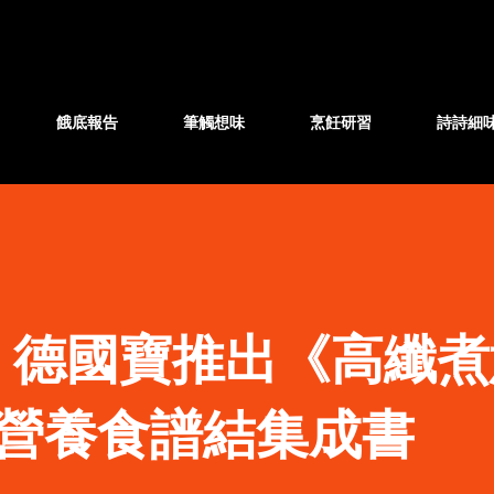
跳至主要內容
餓底報告
筆觸想味
烹飪研習
詩詩細
】德國寶推出《高纖煮
易營養食譜結集成書