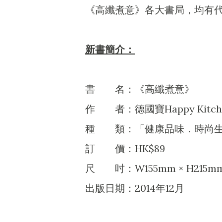
《高纖煮意》各大書局，均有
新書簡介：
書 名：《高纖煮意》
作 者：德國寶Happy Kitch
種 類：「健康品味．時尚生
訂 價：HK$89
尺 吋：W155mm × H215m
出版日期：2014年12月