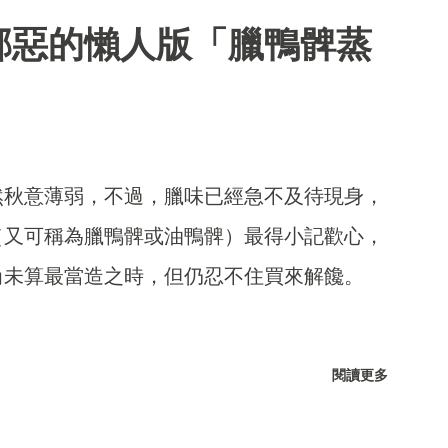
邪惡的懶人版「臘鴨髀蒸
然秋意薄弱，不過，臘味已經急不及待現身，
（又可稱為臘鴨髀或油鴨髀）最得小記歡心，
尚未算最當造之時，但仍忍不住買來解饞。
閱讀更多