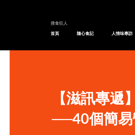
搜食狂人
首頁
隨心食記
人情味專訪
【滋訊專遞
──40個簡