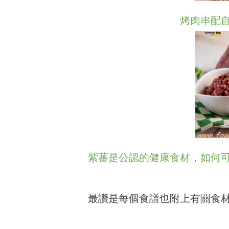
烤肉串配
紫蕃是公認的健康食材，如何
最讚是每個食譜也附上有關食