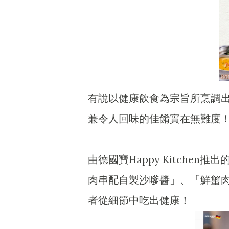
有說以健康飲食為宗旨所烹調
兼令人回味的佳餚實在無難度
由德國寶Happy Kitche
肉串配自製沙嗲醬」、「鮮蟹
者從細節中吃出健康！