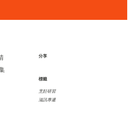
分享
請
集
標籤
烹飪研習
滋訊專遞