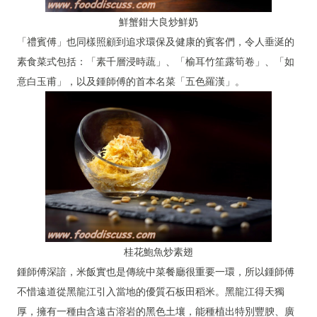
鮮蟹鉗大良炒鮮奶
「禮賓傅」也同樣照顧到追求環保及健康的賓客們，令人垂涎的
素食菜式包括：「素千層浸時蔬」、「榆耳竹笙露筍卷」、「如
意白玉甫」，以及鍾師傅的首本名菜「五色羅漢」。
桂花鮑魚炒素翅
鍾師傅深諳，米飯實也是傳統中菜餐廳很重要一環，所以鍾師傅
不惜遠道從黑龍江引入當地的優質石板田稻米。黑龍江得天獨
厚，擁有一種由含遠古溶岩的黑色土壤，能種植出特別豐腴、廣