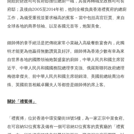
開始於財政司司長府邸擔任總廚一職，其後再轉職至政務司司長
府邸；及後由2005至2014年初，他則全權負責香港禮賓府的總廚
工作，為備受重視並要求極高的賓客 - 當中包括高官巨賈、來自
全球各地的商界領袖、以至各國元首等，炮製美食。
鍾師傅的拿手絕活是把傳統家常小菜融入高級餐飲宴會內，此獨
特才能更為他贏得無數讚賞及好評。鍾師傅為香港少數有幸為來
自世界各地的國際領袖炮製盛宴的廚師，中華人民共和國主席習
近平、中華人民共和國國務院總理李克強、俄羅斯聯邦政府總理
梅德韋傑夫、前中華人民共和國主席胡錦濤、美國前總統喬治布
殊、英國前首相戴卓爾夫人等都曾是鍾師傅的席上客。
關於「禮賓傅」
「禮賓傅」位於香港中環安蘭街18號5樓，為一家正宗中菜食府。
在可容納52位賓客及備有一個可容納12位賓客的貴賓廳的「禮賓