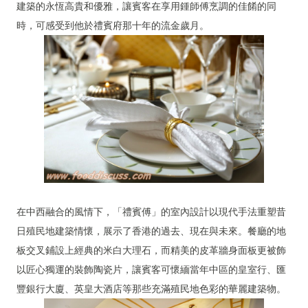
建築的永恆高貴和優雅，讓賓客在享用鍾師傅烹調的佳餚的同
時，可感受到他於禮賓府那十年的流金歲月。
在中西融合的風情下，「禮賓傅」的室內設計以現代手法重塑昔
日殖民地建築情懷，展示了香港的過去、現在與未來。餐廳的地
板交叉鋪設上經典的米白大理石，而精美的皮革牆身面板更被飾
以匠心獨運的裝飾陶瓷片，讓賓客可懷緬當年中區的皇室行、匯
豐銀行大廈、英皇大酒店等那些充滿殖民地色彩的華麗建築物。