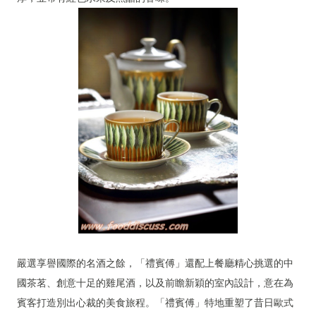
嚴選享譽國際的名酒之餘，「禮賓傅」還配上餐廳精心挑選的中
國茶茗、創意十足的雞尾酒，以及前瞻新穎的室內設計，意在為
賓客打造別出心裁的美食旅程。「禮賓傅」特地重塑了昔日歐式