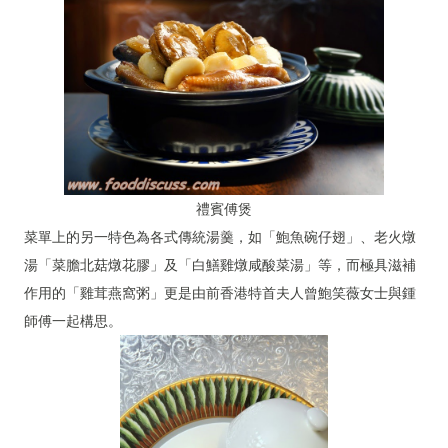
禮賓傅煲
菜單上的另一特色為各式傳統湯羹，如「鮑魚碗仔翅」、老火燉
湯「菜膽北菇燉花膠」及「白鱔雞燉咸酸菜湯」等，而極具滋補
作用的「雞茸燕窩粥」更是由前香港特首夫人曾鮑笑薇女士與鍾
師傅一起構思。