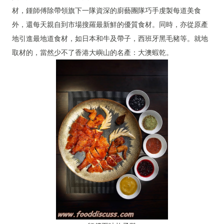
材，鍾師傅除帶領旗下一隊資深的廚藝團隊巧手虔製每道美食
外，還每天親自到市場搜羅最新鮮的優質食材。同時，亦從原產
地引進最地道食材，如日本和牛及帶子，西班牙黑毛豬等。就地
取材的，當然少不了香港大嶼山的名產：大澳蝦乾。