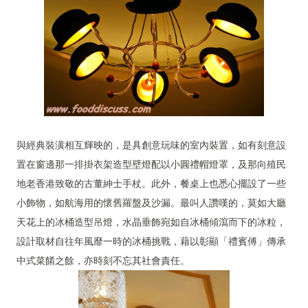
與經典裝潢相互輝映的，是具創意玩味的室內裝置，如有刻意設
置在窗邊那一排掛衣架造型壁燈配以小圓禮帽燈罩，及那向殖民
地老香港致敬的古董紳士手杖。此外，餐桌上也悉心擺設了一些
小飾物，如航海用的懷舊羅盤及沙漏。最叫人讚嘆的，莫如大廳
天花上的冰桶造型吊燈，水晶垂飾宛如自冰桶傾瀉而下的冰粒，
設計取材自往年風靡一時的冰桶挑戰，藉以彰顯「禮賓傅」傳承
中式菜餚之餘，亦時刻不忘其社會責任。