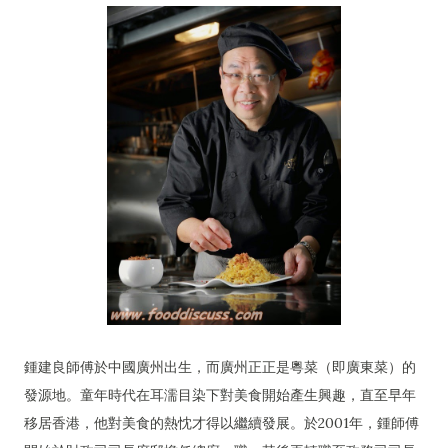
鍾建良師傅於中國廣州出生，而廣州正正是粵菜（即廣東菜）的
發源地。童年時代在耳濡目染下對美食開始產生興趣，直至早年
移居香港，他對美食的熱忱才得以繼續發展。於2001年，鍾師傅