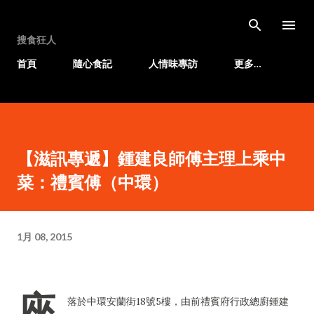
跳至主要內容
搜食狂人
首頁
隨心食記
人情味專訪
更多…
【滋訊專遞】鍾建良師傅主理上乘中
菜：禮賓傅（中環）
1月 08, 2015
座
落於中環安蘭街18號5樓，由前禮賓府行政總廚鍾建