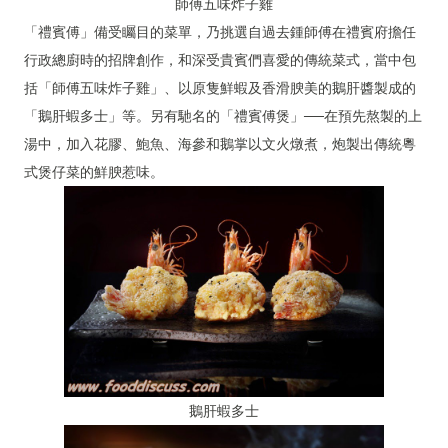
師傅五味炸子雞
「禮賓傅」備受矚目的菜單，乃挑選自過去鍾師傅在禮賓府擔任
行政總廚時的招牌創作，和深受貴賓們喜愛的傳統菜式，當中包
括「師傅五味炸子雞」、以原隻鮮蝦及香滑腴美的鵝肝醬製成的
「鵝肝蝦多士」等。另有馳名的「禮賓傅煲」──在預先熬製的上
湯中，加入花膠、鮑魚、海參和鵝掌以文火燉煮，炮製出傳統粵
式煲仔菜的鮮腴惹味。
鵝肝蝦多士