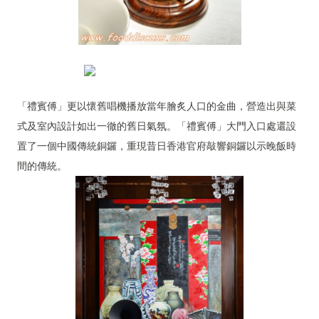
「禮賓傅」更以懷舊唱機播放當年膾炙人口的金曲，營造出與菜
式及室內設計如出一徹的舊日氣氛。「禮賓傅」大門入口處還設
置了一個中國傳統銅鑼，重現昔日香港官府敲響銅鑼以示晚飯時
間的傳統。