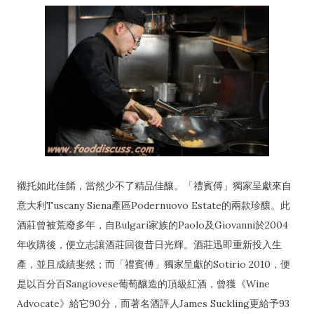
襯托如此佳餚，當然少不了精品佳釀。「禮賓傅」獨家呈獻來自
意大利Tuscany Siena產區Podernuovo Estate的兩款珍釀。此
酒莊曾被荒廢多年，自Bulgari家族的Paolo及Giovanni於2004
年收購後，便立志讓酒莊回復昔日光輝。酒莊迅即重新投入生
產，並且成績斐然；而「禮賓傅」獨家呈獻的Sotirio 2010，便
是以百分百Sangiovese葡萄釀造的頂級紅酒，曾獲《Wine
Advocate》給它90分，而著名酒評人James Suckling更給予93