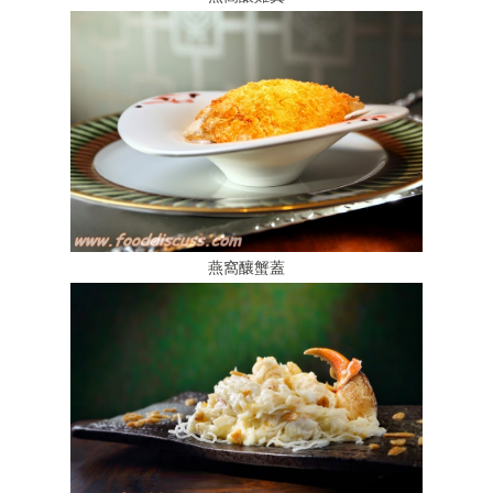
燕窩釀蟹蓋