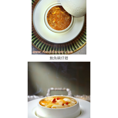
鮑魚碗仔翅