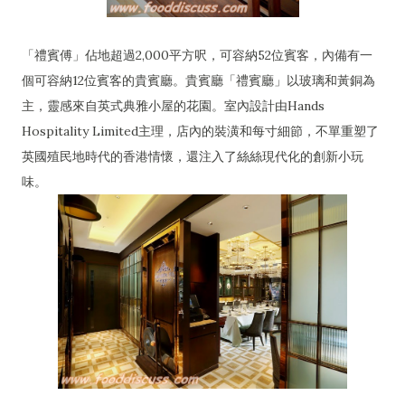
「禮賓傅」佔地超過2,000平方呎，可容納52位賓客，內備有一
個可容納12位賓客的貴賓廳。貴賓廳「禮賓廳」以玻璃和黃銅為
主，靈感來自英式典雅小屋的花園。室內設計由Hands
Hospitality Limited主理，店內的裝潢和每寸細節，不單重塑了
英國殖民地時代的香港情懷，還注入了絲絲現代化的創新小玩
味。