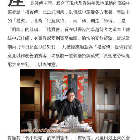
良師傅主理、糅合了現代及香港殖民地風情的高級中
菜餐廳「禮賓傅」已正式開業，以傳統中菜饗各方老饕。粵語中
的「禮賓」，意為「細意款待」，而「傅」則是「師傅」，是
「廚師」的尊稱。「禮賓傅」旨在以香港的卓越待客之道奉上傳
統中式佳餚，令賓客感受到賓至如歸、愉快的宴飲經驗。於試業
期內（即日起至1月25日），凡蒞臨惠顧並為「禮賓傅」提供寶貴
意見以作改善的賓客，均獲贈一道餐廳招牌菜式「黃金芝心蝦丸
配大良牛乳」，以表謝意。
貫徹其「食不厭精」的烹調哲學，「禮賓傅」只選用最上乘的食