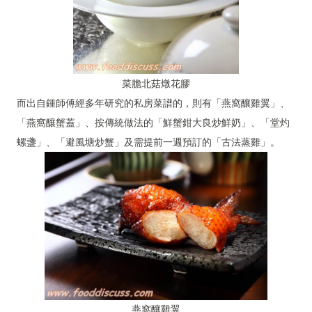
菜膽北菇燉花膠
而出自鍾師傅經多年研究的私房菜譜的，則有「燕窩釀雞翼」、
「燕窩釀蟹蓋」、按傳統做法的「鮮蟹鉗大良炒鮮奶」、「堂灼
螺盞」、「避風塘炒蟹」及需提前一週預訂的「古法蒸雞」。
燕窩釀雞翼