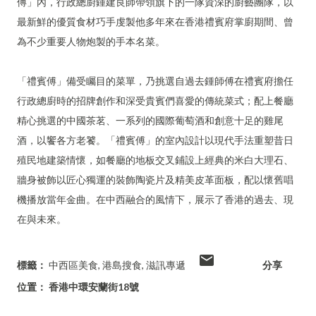
傅」內，行政總廚鍾建良師帶領旗下的一隊資深的廚藝團隊，以
最新鮮的優質食材巧手虔製他多年來在香港禮賓府掌廚期間、曾
為不少重要人物炮製的手本名菜。
「禮賓傅」備受矚目的菜單，乃挑選自過去鍾師傅在禮賓府擔任
行政總廚時的招牌創作和深受貴賓們喜愛的傳統菜式；配上餐廳
精心挑選的中國茶茗、一系列的國際葡萄酒和創意十足的雞尾
酒，以饗各方老饕。「禮賓傅」的室內設計以現代手法重塑昔日
殖民地建築情懷，如餐廳的地板交叉鋪設上經典的米白大理石、
牆身被飾以匠心獨運的裝飾陶瓷片及精美皮革面板，配以懷舊唱
機播放當年金曲。在中西融合的風情下，展示了香港的過去、現
在與未來。
標籤：
中西區美食
港島搜食
滋訊專遞
分享
位置：
香港中環安蘭街18號