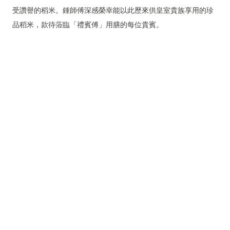
受讚譽的稻米。鍾師傅深感榮幸能以此歷來供皇室貴族享用的珍
品稻米，款待蒞臨「禮賓傅」用膳的每位貴賓。