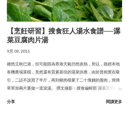
【烹飪研習】搜食狂人湯水食譜──潺
菜豆腐肉片湯
9月 09, 2015
雖然立秋已過，但可能因為香港天氣仍然炎熱，所以，路經本地
有機農場菜檔，竟然還有質素甚佳的潺菜供應，由於賣相實在吸
引，二話不說買了半斤，再到豬肉檔要了二十塊錢的瘦肉，簡簡
單單加兩片薑做一道滾湯。 撰文攝影：搜食編輯部 潺菜又可稱木
耳菜、落葵、豆腐菜、藤菜。
分享
閱讀更多