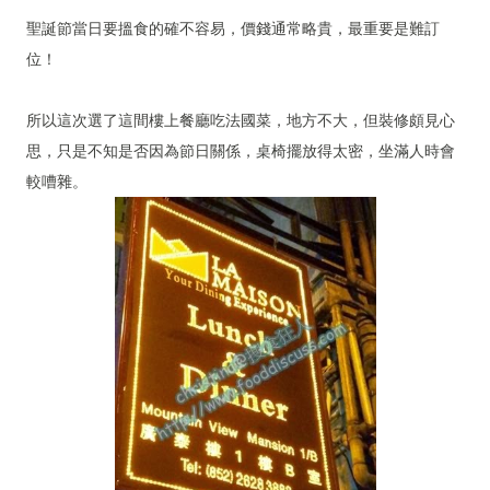
聖誕節當日要搵食的確不容易，價錢通常略貴，最重要是難訂
位！
所以這次選了這間樓上餐廳吃法國菜，地方不大，但裝修頗見心
思，只是不知是否因為節日關係，桌椅擺放得太密，坐滿人時會
較嘈雜。