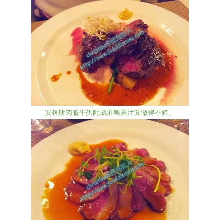
安格斯肉眼牛扒配鵝肝黑菌汁算做得不錯。