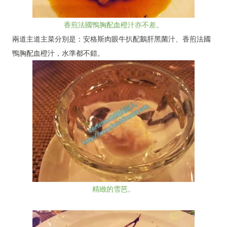
香煎法國鴨胸配血橙汁亦不差。
兩道主道主菜分別是：安格斯肉眼牛扒配鵝肝黑菌汁、香煎法國
鴨胸配血橙汁，水準都不錯。
精緻的雪芭。