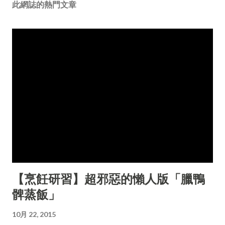
此網誌的熱門文章
【烹飪研習】超邪惡的懶人版「臘鴨
髀蒸飯」
10月 22, 2015