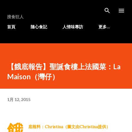
跳至主要內容
搜食狂人
首頁
隨心食記
人情味專訪
更多…
【餓底報告】聖誕食樓上法國菜：La
Maison（灣仔）
1月 12, 2015
餓
底報料：Christina（圖文由Christina提供）