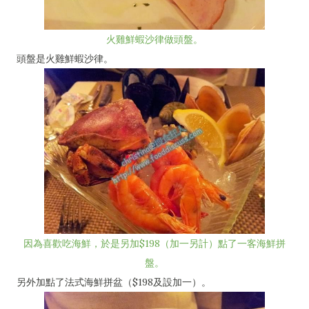
火雞鮮蝦沙律做頭盤。
頭盤是火雞鮮蝦沙律。
因為喜歡吃海鮮，於是另加$198（加一另計）點了一客海鮮拼
盤。
另外加點了法式海鮮拼盆（$198及設加一）。