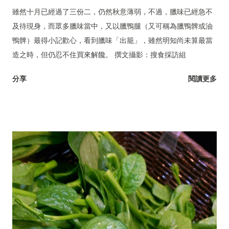
雖然十月已經過了三份二，仍然秋意薄弱，不過，臘味已經急不
及待現身，而眾多臘味當中，又以臘鴨腿（又可稱為臘鴨髀或油
鴨髀）最得小記歡心，看到臘味「出籠」，雖然明知尚未算最當
造之時，但仍忍不住買來解饞。 撰文攝影：搜食採訪組
分享
閱讀更多