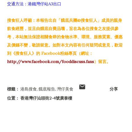
交通方法：港鐵灣仔站A3出口
搜食狂人呼籲：本報告出自「餓底兵團@搜食狂人」成員的親身
飲食經歷，並且由餓底自費品嚐，旨在為各位搜食之友提供參
考，本站無法保證相關食肆的食物水準、環境、服務質素、優惠
及價錢不變，敬請留意。如對本文內容有任何疑問或意見，歡迎
到《搜食狂人》的 Facebook粉絲專頁（網址：
http://www.facebook.com/fooddiscuss.fans
）留言。
標籤：
港島搜食
餓底報告
灣仔美食
分享
位置：
香港灣仔汕頭街2-4號廣泰樓