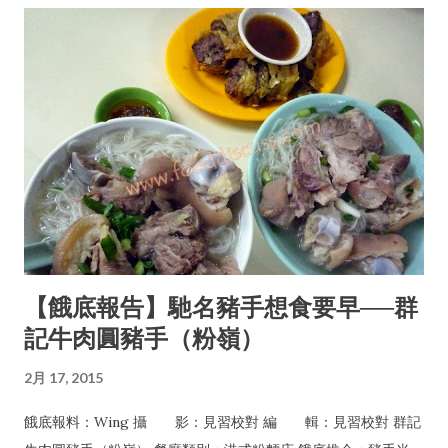
【餓底報告】馳名豬手想食要早──群
記牛肉圓豬手（粉嶺）
2月 17, 2015
餓底報料：Wing 攝 影：見習校對 編 輯：見習校對 群記