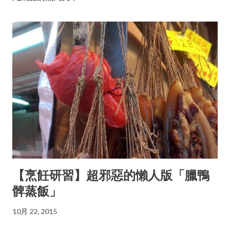
【烹飪研習】超邪惡的懶人版「臘鴨
髀蒸飯」
10月 22, 2015