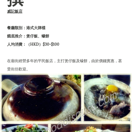
威記飯店
餐廳類別：港式大牌檔
餓底推介：煲仔飯、蠔餅
人均消費：（HKD）$30-$100
在廟街經營多年的平民飯店，主打煲仔飯及蠔餅，由於價錢實惠，甚
受街坊歡迎。