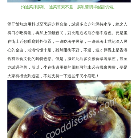
灼通菜拌腐乳，通菜質素不差，腐乳醬調得鹹甜俱備。
煲仔飯無論用料以至烹調亦算合格，試過多次亦能保持水準，總之入
得口亦吃得飽，再加上價錢親民，對比附近名店亦毫不遜色。要是坐
在街上近歌唱廳對外位置，一邊吃著平民菜，一邊聽著上世紀深入民
心的金曲，老港情懷十足，雖然阻街不對，不過，這才算得上是香港
舊有飲食文化的獨特色彩。但是，據知此店多次被食環署票控，甚至
亦試過停牌，所以，坐在街邊用餐的風味可能未必有機會再嚐，要是
大家有機會到這區，不妨支持一下這些平民小店吧！