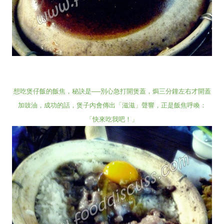
想吃煲仔飯的飯焦，秘訣是──別心急打開煲蓋，焗三分鐘左
右才開蓋
加豉油，成功的話，煲子內會傳出「滋滋
」聲響，正是飯焦呼喚：
「快來吃我吧！」