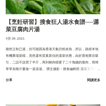
【烹飪研習】搜食狂人湯水食譜──潺
菜豆腐肉片湯
9月 09, 2015
雖然立秋已過，但可能因為香港天氣仍然炎熱，所以，路經本地
有機農場菜檔，竟然還有質素甚佳的潺菜供應，由於賣相實在吸
引，二話不說買了半斤，再到豬肉檔要了二十塊錢的瘦肉，簡簡
單單加兩片薑做一道滾湯。 撰文攝影：搜食編輯部 潺菜又可稱木
耳菜、落葵、豆腐菜、藤菜。
分享
閱讀更多