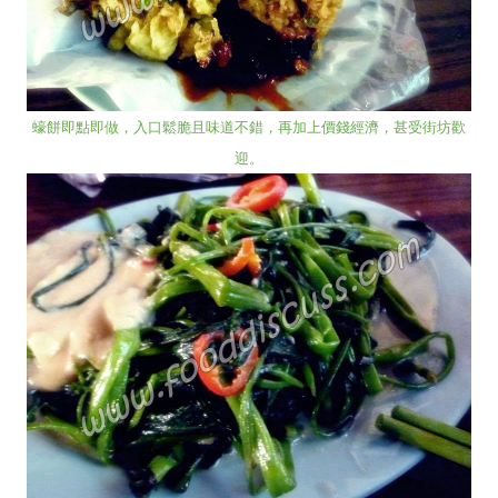
蠔餅即點即做，入口鬆脆且味道不錯，再加上價錢經濟，甚
受街坊歡
迎。