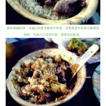
雖然價錢經濟，但威記的煲仔飯從不欺場，這客窩蛋牛肉煲
仔飯雞蛋
新鮮、牛肉入口滑而不韌，甚受街坊歡迎。