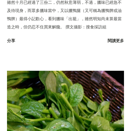
雖然十月已經過了三份二，仍然秋意薄弱，不過，臘味已經急不
及待現身，而眾多臘味當中，又以臘鴨腿（又可稱為臘鴨髀或油
鴨髀）最得小記歡心，看到臘味「出籠」，雖然明知尚未算最當
造之時，但仍忍不住買來解饞。 撰文攝影：搜食採訪組
分享
閱讀更多