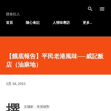
跳至主要內容
搜食狂人
首頁
隨心食記
人情味專訪
更多…
【餓底報告】平民老港風味──威記飯
店（油麻地）
2月 18, 2015
撰
文攝影：見習校對