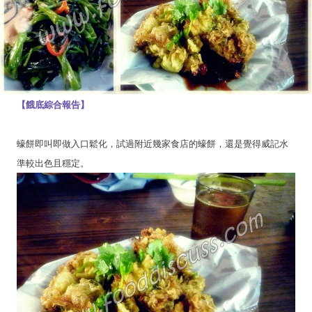
【餓底綜合報告】
蠔餅即叫即做入口鬆化，試過附近幾家食店的蠔餅，還是覺得威記水
準較出色且穩定。