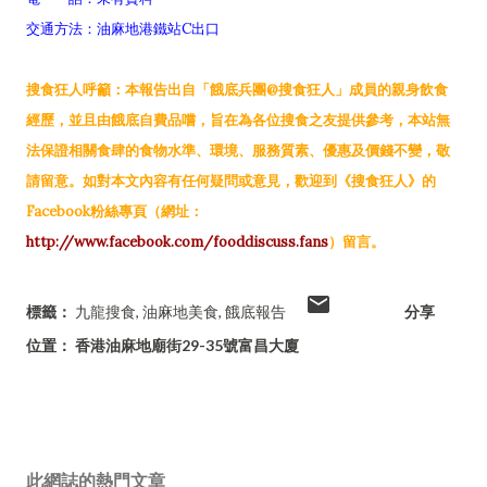
交通方法：油麻地港鐵站C出口
搜食狂人呼籲：本報告出自「餓底兵團@搜食狂人」成員的親身飲食
經歷，並且由餓底自費品嚐，旨在為各位搜食之友提供參考，本站無
法保證相關食肆的食物水準、環境、服務質素、優惠及價錢不變，敬
請留意。如對本文內容有任何疑問或意見，歡迎到《搜食狂人》的
Facebook粉絲專頁（網址：
http://www.facebook.com/fooddiscuss.fans
）留言。
標籤：
九龍搜食
油麻地美食
餓底報告
分享
位置：
香港油麻地廟街29-35號富昌大廈
此網誌的熱門文章