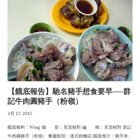
【餓底報告】馳名豬手想食要早──群
記牛肉圓豬手（粉嶺）
2月 17, 2015
餓底報料：Wing 攝 影：見習校對 編 輯：見習校對 群記
牛肉圓豬手（粉嶺） 餐廳類別：港式粉麵店 餓底推介：豬手米、