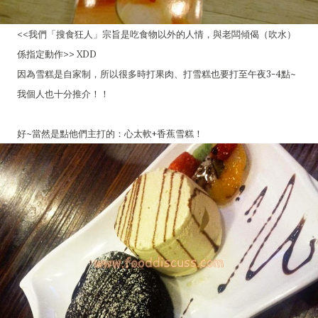
<<我們「搜食狂人」宗旨是吃食物以外的人情，與老闆傾偈（吹水）
係指定動作>> XDD
因為雪糕是自家制，所以很多時打果肉、打雪糕也要打至午夜3-4點~
我個人也十分推介！！
好~當然是點他們主打的：心太軟+香蕉雪糕！