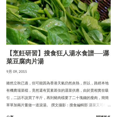
【烹飪研習】搜食狂人湯水食譜──潺
菜豆腐肉片湯
9月 09, 2015
雖然立秋已過，但可能因為香港天氣仍然炎熱，所以，路經本地
有機農場菜檔，竟然還有質素甚佳的潺菜供應，由於賣相實在吸
引，二話不說買了半斤，再到豬肉檔要了二十塊錢的瘦肉，簡簡
單單加兩片薑做一道滾湯。 撰文攝影：搜食編輯部 潺菜又可稱木
耳菜、落葵、豆腐菜、藤菜。