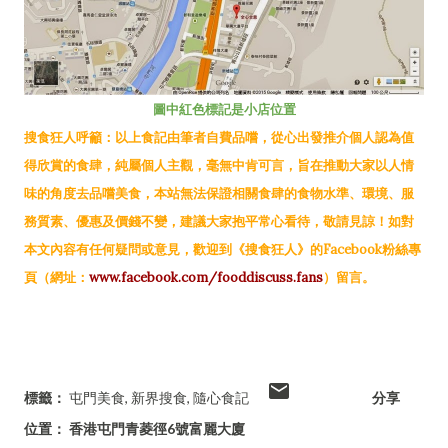
圖中紅色標記是小店位置
搜食狂人呼籲：以上食記由筆者自費品嚐，從心出發推介個人認為值
得欣賞的食肆，純屬個人主觀，毫無中肯可言，旨在推動大家以人情
味的角度去品嚐美食，本站無法保證相關食肆的食物水準、環境、服
務質素、優惠及價錢不變，建議大家抱平常心看待，敬請見諒！如對
本文內容有任何疑問或意見，歡迎到《搜食狂人》的Facebook粉絲專
頁（網址：
www.facebook.com/fooddiscuss.fans
）留言。
標籤：
屯門美食
新界搜食
隨心食記
分享
位置：
香港屯門青菱徑6號富麗大廈