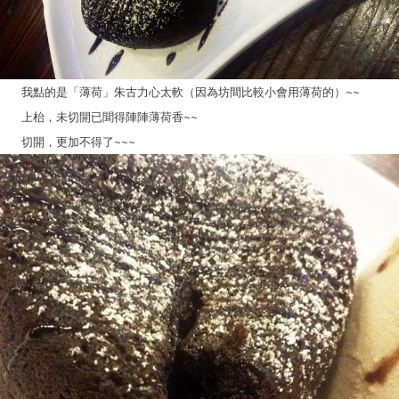
我點的是「薄荷」朱古力心太軟（因為坊間比較小會用薄荷的）~~
上枱，未切開已聞得陣陣薄荷香~~
切開，更加不得了~~~