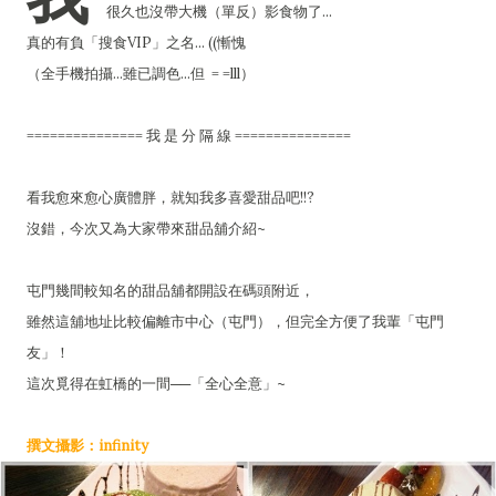
很久也沒帶大機（單反）影食物了...
真的有負「搜食VIP」之名... ((慚愧
（全手機拍攝...雖已調色...但 = =lll）
=============== 我 是 分 隔 線 ===============
看我愈來愈心廣體胖，就知我多喜愛甜品吧!!?
沒錯，今次又為大家帶來甜品舖介紹~
屯門幾間較知名的甜品舖都開設在碼頭附近，
雖然這舖地址比較偏離市中心（屯門），但完全方便了我輩「屯門
友」！
這次覓得在虹橋的一間──「全心全意」~
撰文攝影：infinity