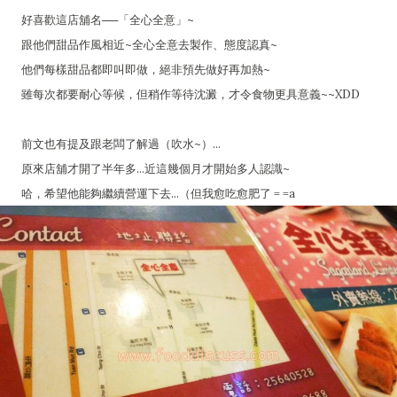
好喜歡這店舖名──「全心全意」~
跟他們甜品作風相近~全心全意去製作、態度認真~
他們每樣甜品都即叫即做，絕非預先做好再加熱~
雖每次都要耐心等候，但稍作等待沈澱，才令食物更具意義~~XDD
前文也有提及跟老闆了解過（吹水~）...
原來店舖才開了半年多...近這幾個月才開始多人認識~
哈，希望他能夠繼續營運下去...（但我愈吃愈肥了 = =a