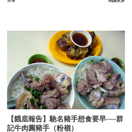
分享
閱讀更多
【餓底報告】馳名豬手想食要早──群
記牛肉圓豬手（粉嶺）