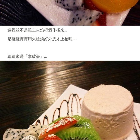
這裡並不是澆上火焰橙酒作招來...
是確確實實用火槍燒好外皮才上枱呢~~
繼續來是「拿破崙」...