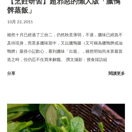
【烹飪研習】超邪惡的懶人版「臘鴨
髀蒸飯」
10月 22, 2015
雖然十月已經過了三份二，仍然秋意薄弱，不過，臘味已經急不
及待現身，而眾多臘味當中，又以臘鴨腿（又可稱為臘鴨髀或油
鴨髀）最得小記歡心，看到臘味「出籠」，雖然明知尚未算最當
造之時，但仍忍不住買來解饞。 撰文攝影：搜食採訪組
分享
閱讀更多