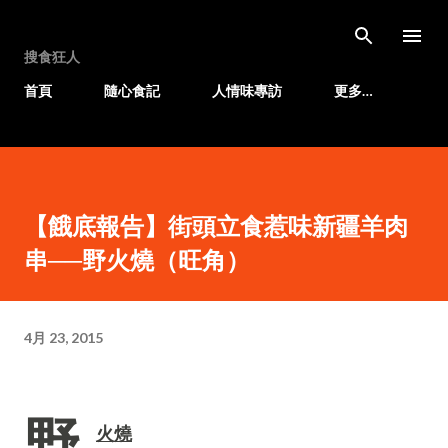
跳至主要內容
搜食狂人
首頁
隨心食記
人情味專訪
更多…
【餓底報告】街頭立食惹味新疆羊肉
串──野火燒（旺角）
4月 23, 2015
野
火燒