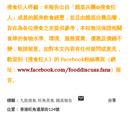
搜食狂人呼籲：本報告出自「餓底兵團@搜食狂
人」成員的親身飲食經歷，並且由餓底自費品嚐，
旨在為各位搜食之友提供參考，本站無法保證相關
食肆的食物水準、環境、服務質素、優惠及價錢不
變，敬請留意。如對本文內容有任何疑問或意見，
歡迎到《搜食狂人》的 Facebook粉絲專頁（網
址：
www.facebook.com/fooddiscuss.fans
）留
言。
標籤：
九龍搜食
旺角美食
餓底報告
分享
位置：
香港旺角通菜街124號