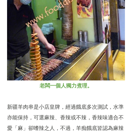
老闆一個人獨力煮理。
新疆羊肉串是小店皇牌，經過餓底多次測試，水準
亦能保持，可選麻辣、香辣或不辣，香辣味適合不
愛「麻」卻嗜辣之人，不過，羊痴餓底皆認為麻辣