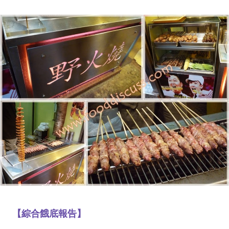
【綜合餓底報告】