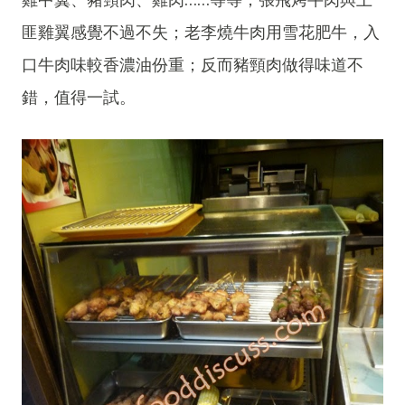
匪雞翼感覺不過不失；老李燒牛肉用雪花肥牛，入
口牛肉味較香濃油份重；反而豬頸肉做得味道不
錯，值得一試。