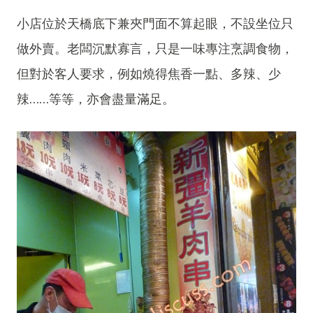
小店位於天橋底下兼夾門面不算起眼，不設坐位只
做外賣。老闆沉默寡言，只是一味專注烹調食物，
但對於客人要求，例如燒得焦香一點、多辣、少
辣……等等，亦會盡量滿足。