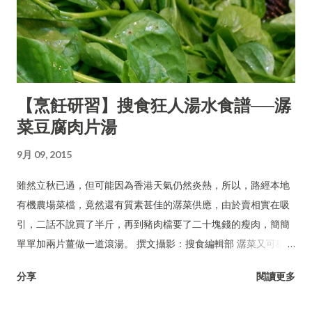
【烹飪研習】搜食狂人湯水食譜──潺
菜豆腐肉片湯
9月 09, 2015
雖然立秋已過，但可能因為香港天氣仍然炎熱，所以，路經本地
有機農場菜檔，竟然還有質素甚佳的潺菜供應，由於賣相實在吸
引，二話不說買了半斤，再到豬肉檔要了二十塊錢的瘦肉，簡簡
單單加兩片薑做一道滾湯。 撰文攝影：搜食編輯部 潺菜又可稱木
耳菜、落葵、豆腐菜、藤菜。
分享
閱讀更多