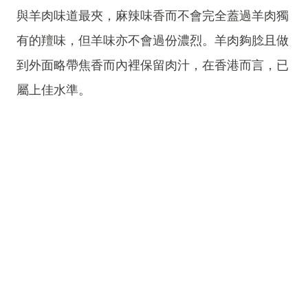
與羊肉味道最夾，麻辣味香而不會完全蓋過羊肉獨
有的羶味，但羊味亦不會過份濃烈。羊肉夠腍且做
到外面略帶焦香而內裡保留肉汁，在香港而言，已
屬上佳水準。