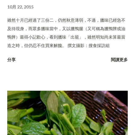
10月 22, 2015
雖然十月已經過了三份二，仍然秋意薄弱，不過，臘味已經急不
及待現身，而眾多臘味當中，又以臘鴨腿（又可稱為臘鴨髀或油
鴨髀）最得小記歡心，看到臘味「出籠」，雖然明知尚未算最當
造之時，但仍忍不住買來解饞。 撰文攝影：搜食採訪組
分享
閱讀更多