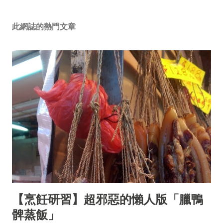
此網誌的熱門文章
【烹飪研習】超邪惡的懶人版「臘鴨
髀蒸飯」