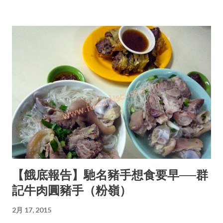
【餓底報告】馳名豬手想食要早──群
記牛肉圓豬手（粉嶺）
2月 17, 2015