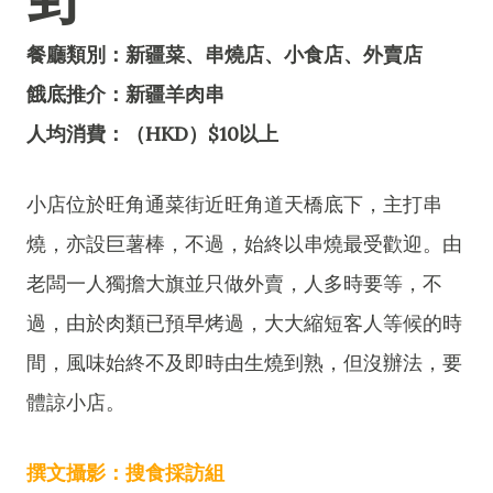
餐廳類別：新疆菜、串燒店、小食店、外賣店
餓底推介：新疆羊肉串
人均消費：（HKD）$10以上
小店位於旺角通菜街近旺角道天橋底下，主打串
燒，亦設巨薯棒，不過，始終以串燒最受歡迎。由
老闆一人獨擔大旗並只做外賣，人多時要等，不
過，由於肉類已預早烤過，大大縮短客人等候的時
間，風味始終不及即時由生燒到熟，但沒辦法，要
體諒小店。
撰文攝影：搜食採訪組