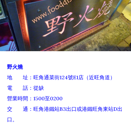
野火燒
地 址：旺角通菜街124號E1店（近旺角道）
電 話：從缺
營業時間：1500至0200
交 通：旺角港鐵站B3出口或港鐵旺角東站D出
口。