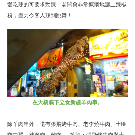
愛吃辣的可要求勁辣，老闆會非常慷慨地灑上辣椒
粉，盡力令客人辣到跳舞！
在天橋底下立食新疆羊肉串。
除羊肉串外，還有張飛烤牛肉、老李燒牛肉、土匪
雞中翼、豬頸肉、雞肉……等等；張飛烤牛肉與土