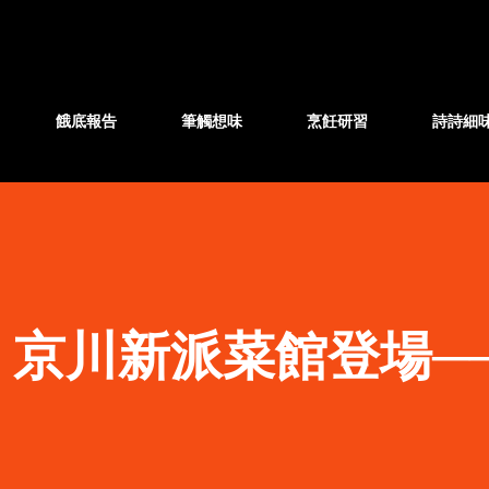
跳至主要內容
餓底報告
筆觸想味
烹飪研習
詩詩細
】京川新派菜館登場─