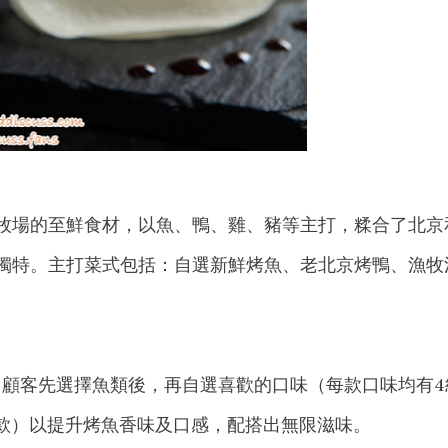
牧場的至鮮食材，以魚、鴨、雞、豬等主打，糅合了北京
獨特。主打菜式包括：自選新鮮烤魚、老北京烤鴨、漁牧
，顧客先選擇魚類後，再自選喜歡的口味（每款口味均有4
8款）以提升烤魚香味及口感，配搭出無限滋味。