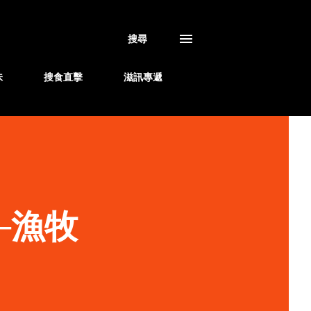
搜尋
味
搜食直擊
滋訊專遞
─漁牧