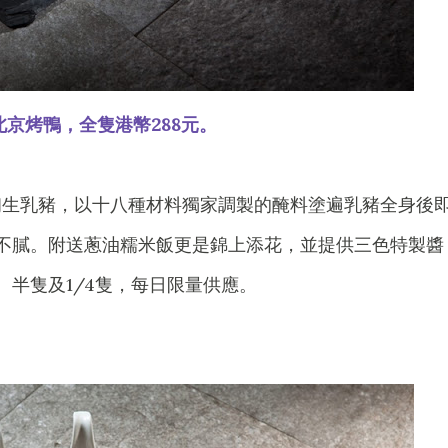
北京烤鴨，全隻港幣288元。
初生乳豬，以十八種材料獨家調製的醃料塗遍乳豬全身後
不膩。附送蔥油糯米飯更是錦上添花，並提供三色特製醬
半隻及1/4隻，每日限量供應。