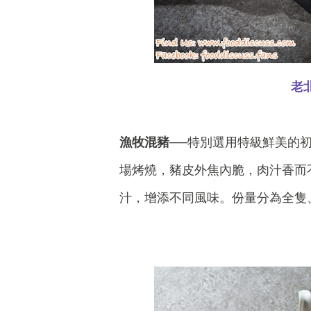
老
漁牧混豬
──特別選用特級鮮美的
場烤燒，豬皮外焦內脆，肉汁香而
汁，增添不同風味。份量分為全隻、