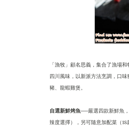
「漁牧」顧名思義，集合了漁場和
四川風味，以新派方法烹調，口味
豬、龍蝦雞煲。
自選新鮮烤魚
──嚴選四款新鮮魚
辣度選擇），另可隨意加配菜（1