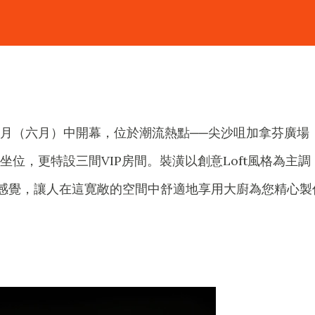
月（六月）中開幕，位於潮流熱點──尖沙咀加拿芬廣場
33坐位，更特設三間VIP房間。裝潢以創意Loft風格為主調
感覺，讓人在這寛敞的空間中舒適地享用大廚為您精心製