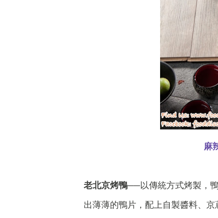
麻
老北京烤鴨
──以傳統方式烤製，
出薄薄的鴨片，配上自製醬料、京