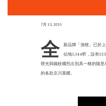
7月 13, 2015
全
新品牌「漁牧」已於上
佔地5,144呎，設有1
燈光與鐵枝襯托出別具一格的隨意
的各款京川菜餚。