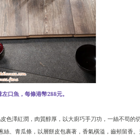
辣左口魚，每條港幣288元。
鴨皮色澤紅潤，肉質醇厚，以大廚巧手刀功，一絲不苟的
蔥絲、青瓜條，以層餅皮包裹著，香氣橫溢，齒頰留香。