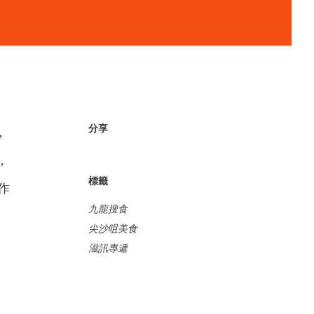
分享
，
，
標籤
作
九龍搜食
尖沙咀美食
滋訊專遞