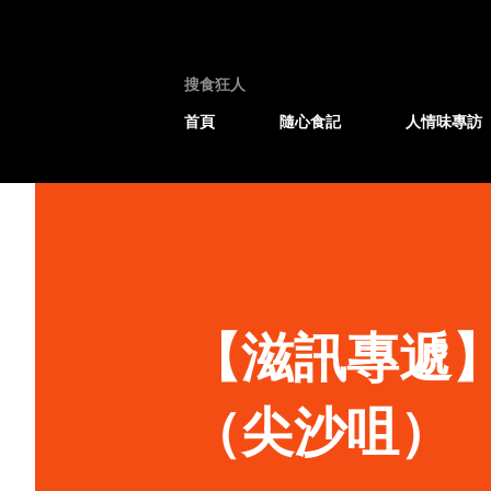
搜食狂人
首頁
隨心食記
人情味專訪
【滋訊專遞
（尖沙咀）