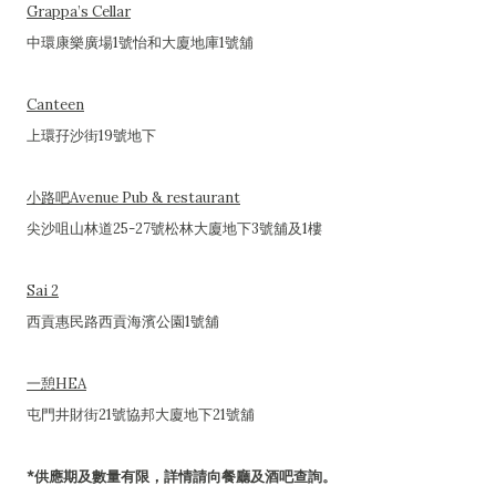
Grappa’s Cellar
中環康樂廣場1號怡和大廈地庫1號舖
Canteen
上環孖沙街19號地下
小路吧Avenue Pub & restaurant
尖沙咀山林道25-27號松林大廈地下3號舖及1樓
Sai 2
西貢惠民路西貢海濱公園1號舖
一憩HEA
屯門井財街21號協邦大廈地下21號舖
*供應期及數量有限，詳情請向餐廳及酒吧查詢。