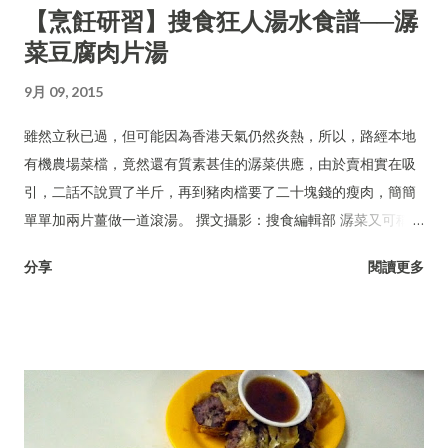
【烹飪研習】搜食狂人湯水食譜──潺
菜豆腐肉片湯
9月 09, 2015
雖然立秋已過，但可能因為香港天氣仍然炎熱，所以，路經本地
有機農場菜檔，竟然還有質素甚佳的潺菜供應，由於賣相實在吸
引，二話不說買了半斤，再到豬肉檔要了二十塊錢的瘦肉，簡簡
單單加兩片薑做一道滾湯。 撰文攝影：搜食編輯部 潺菜又可稱木
耳菜、落葵、豆腐菜、藤菜。
分享
閱讀更多