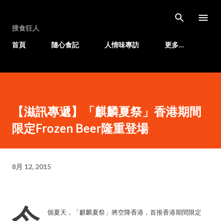
跳至主要內容
搜食狂人
首頁
隨心食記
人情味專訪
更多…
【滋訊專遞】「麒麟夏祭」香港期間
限定Frozen Beer隆重登場
8月 12, 2015
今
個夏天，「麒麟夏祭」將空降香港，首推香港期間限定