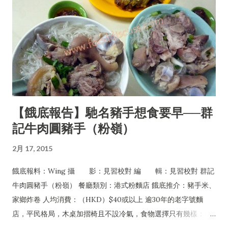
【餓底報告】馳名豬手想食要早──群
記牛肉圓豬手（粉嶺）
2月 17, 2015
餓底報料：Wing 攝 影：見習校對 編 輯：見習校對 群記
牛肉圓豬手（粉嶺） 餐廳類別：港式粉麵店 餓底推介：豬手米、
家鄉炸卷 人均消費：（HKD）$40或以上 逾30年的老字號麵
店，平民格局，木桌加摺椅且不設冷氣，食物選擇只有幾樣：豬
手、牛丸及牛腩，可配粉麵或淨食，還有油菜及每日限量供應的