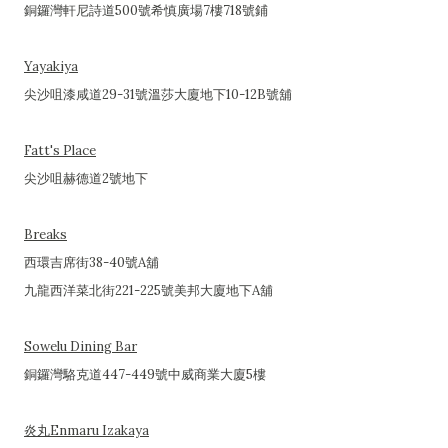
銅鑼灣軒尼詩道500號希慎廣場7樓718號鋪
Yayakiya
尖沙咀漆咸道29-31號溫莎大廈地下10-12B號舖
Fatt's Place
尖沙咀赫德道2號地下
Breaks
西環吉席街38-40號A舖
九龍西洋菜北街221-225號美邦大廈地下A舖
Sowelu Dining Bar
銅鑼灣駱克道447-449號中威商業大廈5樓
炎丸Enmaru Izakaya