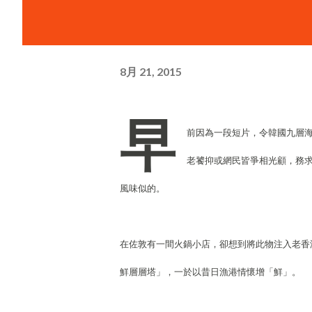
8月 21, 2015
早
前因為一段短片，令韓國九層
老饕抑或網民皆爭相光顧，務
風味似的。
在佐敦有一間火鍋小店，卻想到將此物注入老香
鮮層層塔」，一於以昔日漁港情懷增「鮮」。