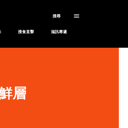
搜尋
味
搜食直擊
滋訊專遞
鮮層