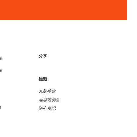
分享
論
道
標籤
九龍搜食
油麻地美食
海
隨心食記