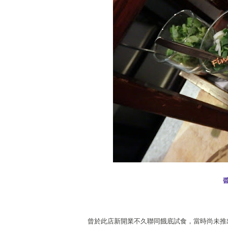
曾於此店新開業不久聯同餓底試食，當時尚未推