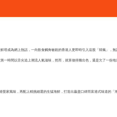
海鮮塔成為網上熱話，一向飲食觸角敏銳的香港人更即時引入這股「韓瘋」，無
求第一時間以舌尖追上潮流人氣滋味，然而，就算做得幾出色，還是欠了一份地
港蜑家風味，再配上精挑細選的生猛海鮮，打造出贏盡口碑而富港式味道的「