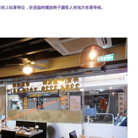
在街上站著等位，於是臨時擺放椅子讓客人有地方坐著等候。