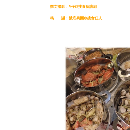
撰文攝影：V仔@搜食採訪組
鳴 謝：餓底兵團@搜食狂人