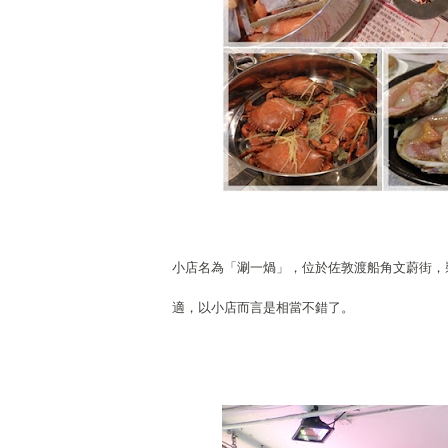
小店名為「涮一煱」，位於佐敦渡船角文蔚街，
適，以小店而言是相當不錯了。