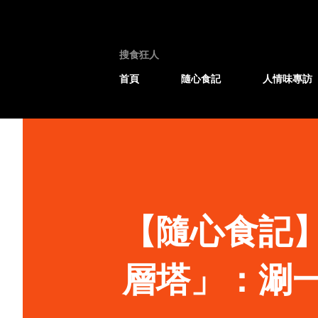
搜食狂人
首頁
隨心食記
人情味專訪
【隨心食記
層塔」：涮