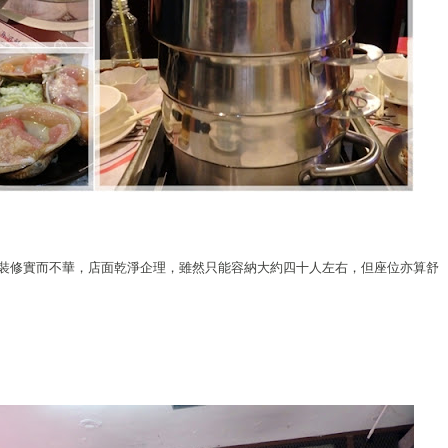
裝修實而不華，店面乾淨企理，雖然只能容納大約四十人左右，但座位亦算舒