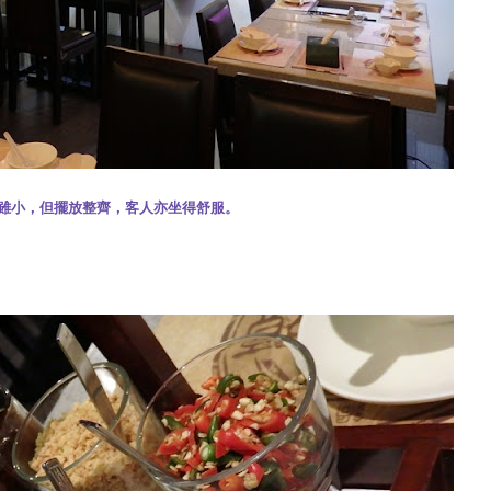
雖小，但擺放整齊，客人亦坐得舒服。