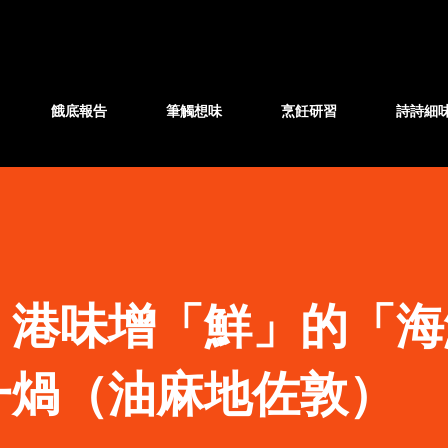
跳至主要內容
餓底報告
筆觸想味
烹飪研習
詩詩細
】港味增「鮮」的「海
一煱（油麻地佐敦）