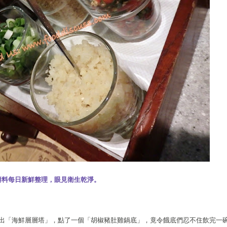
醬料每日新鮮整理，眼見衛生乾淨。
出「海鮮層層塔」，點了一個「胡椒豬肚雞鍋底」，竟令餓底們忍不住飲完一