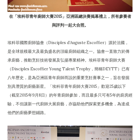
在「埃科菲青年廚師大賽2015」亞洲區總決賽揭幕禮上，所有參賽者
與評判一起大合照。
埃科菲國際廚師協會（Disciples d’Auguste Escoffier）源於法國，
是全球規模最大及最負盛名的頂級廚師組織之一。協會一直致力於傳
承廚藝，推動烹飪技術發展及弘揚專業精神。埃科菲青年廚師大賽
（Disciples Escoffier Young Talent Trophy，簡稱DEYTT）已有
八年歷史，是為亞洲區青年廚師而設的重要烹飪賽事之一，旨在發掘
別具潛質的廚藝新星。「埃科菲青年廚師大賽2015」歡迎25歲以下
（截至2015年9月8日）的年青廚師參加，而且最多只可有5年的廚房經
驗，不但讓新一代廚師大展廚藝，亦協助他們探索更多機會，為達成
他們的廚藝夢想鋪路。