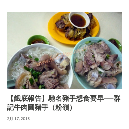
【餓底報告】馳名豬手想食要早──群
記牛肉圓豬手（粉嶺）
2月 17, 2015