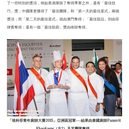
了一些特別的獎項，例如香港隊除了奪得季軍之外，還有「最佳技
巧」獎；中國隊更獲得了「最佳團隊」和「第一天的最佳菜式」兩個
獎項；而「第二天的最佳菜式」就由澳門奪得；「最佳甜品」則由菲
律賓奪得；還有一個「最佳助廚」獎由南韓奪得。
「埃科菲青年廚師大賽2015」亞洲區冠軍──結果由泰國廚師Panuvit
Khaokaew（左2）及其團隊奪得。