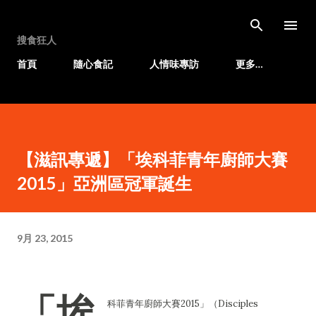
跳至主要內容
搜食狂人
首頁
隨心食記
人情味專訪
更多…
【滋訊專遞】「埃科菲青年廚師大賽
2015」亞洲區冠軍誕生
9月 23, 2015
「埃
科菲青年廚師大賽2015」（Disciples