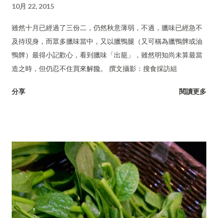
10月 22, 2015
雖然十月已經過了三份二，仍然秋意薄弱，不過，臘味已經急不
及待現身，而眾多臘味當中，又以臘鴨腿（又可稱為臘鴨髀或油
鴨髀）最得小記歡心，看到臘味「出籠」，雖然明知尚未算最當
造之時，但仍忍不住買來解饞。 撰文攝影：搜食採訪組
分享
閱讀更多