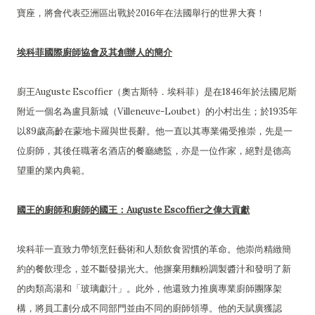
寶座，將會代表亞洲區出戰於2016年在法國舉行的世界大賽！
埃科菲國際廚師協會及其創辦人的簡介
廚王Auguste Escoffier（奧古斯特．埃科菲）是在1846年於法國尼斯
附近一個名為盧貝新城（Villeneuve-Loubet）的小村出生；於1935年
以89歲高齡在蒙地卡羅與世長辭。他一直以其專業備受推崇，先是一
位廚師，其後任職著名酒店的餐廳總監，亦是一位作家，絕對是德高
望重的業內典範。
國王的廚師和廚師的國王：Auguste Escoffier之偉大貢獻
埃科菲一直致力帶領烹飪藝術和人類飲食習慣的革命。他崇尚精緻簡
約的餐飲理念，並不斷發揚光大。他摒棄用麵粉調製醬汁和發明了新
的肉類高湯和「玻璃獻汁」。此外，他還致力推廣專業廚師團隊架
構，將員工劃分成不同部門並由不同的廚師領導。他的天賦廣獲認