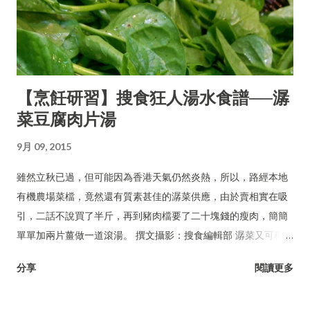
【烹飪研習】搜食狂人湯水食譜──潺
菜豆腐肉片湯
9月 09, 2015
雖然立秋已過，但可能因為香港天氣仍然炎熱，所以，路經本地
有機農場菜檔，竟然還有質素甚佳的潺菜供應，由於賣相實在吸
引，二話不說買了半斤，再到豬肉檔要了二十塊錢的瘦肉，簡簡
單單加兩片薑做一道滾湯。 撰文攝影：搜食編輯部 潺菜又可稱木
耳菜、落葵、豆腐菜、藤菜。
分享
閱讀更多