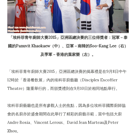
「埃科菲青年廚師大賽2015」亞洲區總決賽的三位得獎者：冠軍－泰
國的Panuvit Khaokaew（中）、亞軍－南韓的Soo-Kang Lee（右）
及季軍－香港的葉家樂（左）。
「埃科菲青年廚師大賽2015」亞洲區總決賽的揭幕禮是在9月8日中午
12時於「香港餐飲展」內的埃科菲廚藝廳（Disciples Escoffier
Theatre）隆重舉行的，而頒獎禮則在9月10日於相同地點舉行。
埃科菲廚藝廳也是所有參觀人士的焦點，因為多位埃科菲國際廚師協
會的名廚亦於盛會期間在此舉行了精彩的廚藝示範，當中包括大廚
Andre Bosia、Vincent Leroux、David Jean Marteau及Peter
Zhou。