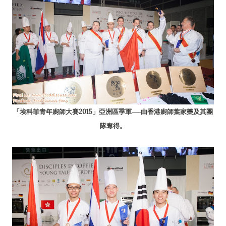
「埃科菲青年廚師大賽2015」亞洲區季軍──由香港廚師葉家樂及其團
隊奪得。