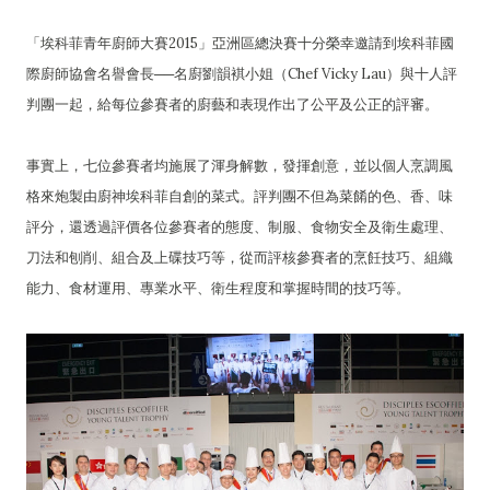
「埃科菲青年廚師大賽2015」亞洲區總決賽十分榮幸邀請到埃科菲國
際廚師協會名譽會長──名廚劉韻褀小姐（Chef Vicky Lau）與十人評
判團一起，給每位參賽者的廚藝和表現作出了公平及公正的評審。
事實上，七位參賽者均施展了渾身解數，發揮創意，並以個人烹調風
格來炮製由廚神埃科菲自創的菜式。評判團不但為菜餚的色、香、味
評分，還透過評價各位參賽者的態度、制服、食物安全及衛生處理、
刀法和刨削、組合及上碟技巧等，從而評核參賽者的烹飪技巧、組織
能力、食材運用、專業水平、衛生程度和掌握時間的技巧等。