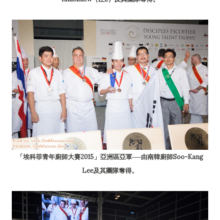
「埃科菲青年廚師大賽2015」亞洲區亞軍──由南韓廚師Soo-Kang
Lee及其團隊奪得。