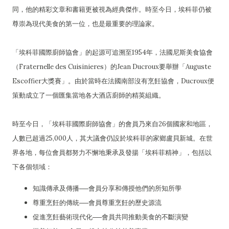
同，他的精彩文章和書籍更被視為經典傑作。時至今日，埃科菲仍被
尊崇為現代美食的第一位，也是最重要的理論家。
「埃科菲國際廚師協會」的起源可追溯至1954年，法國尼斯美食協會
（Fraternelle des Cuisinieres）的Jean Ducroux要舉辦「Auguste
Escoffier大獎賽」。由於當時在法國南部沒有烹飪協會，Ducroux便
策動成立了一個匯集當地各大酒店廚師的精英組織。
時至今日，「埃科菲國際廚師協會」的會員乃來自26個國家和地區，
人數已超過25,000人，其大議會仍設於埃科菲的家鄉盧貝新城。在世
界各地，每位會員都努力不懈地秉承及發揚「埃科菲精神」，包括以
下各個領域：
知識傳承及傳播──會員分享和傳授他們的所知所學
尊重烹飪的傳統──會員尊重烹飪的歷史源流
促進烹飪藝術現代化──會員共同推動美食的不斷演變