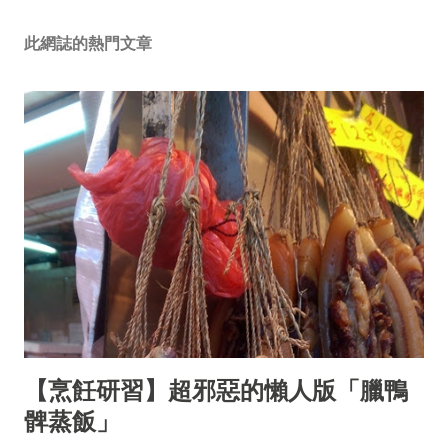
此網誌的熱門文章
【烹飪研習】超邪惡的懶人版「臘鴨
髀蒸飯」