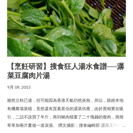
【烹飪研習】搜食狂人湯水食譜──潺
菜豆腐肉片湯
9月 09, 2015
雖然立秋已過，但可能因為香港天氣仍然炎熱，所以，路經本地
有機農場菜檔，竟然還有質素甚佳的潺菜供應，由於賣相實在吸
引，二話不說買了半斤，再到豬肉檔要了二十塊錢的瘦肉，簡簡
單單加兩片薑做一道滾湯。 撰文攝影：搜食編輯部 潺菜又可稱木