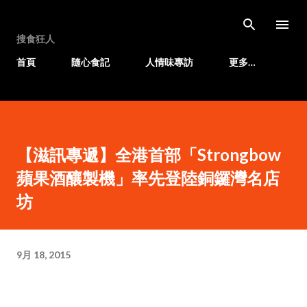
跳至主要內容
搜食狂人
首頁
隨心食記
人情味專訪
更多…
【滋訊專遞】全港首部「Strongbow
蘋果酒釀製機」率先登陸銅鑼灣名店
坊
9月 18, 2015