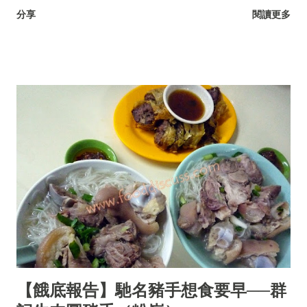
耳菜、落葵、豆腐菜、藤菜。
分享
閱讀更多
【餓底報告】馳名豬手想食要早──群