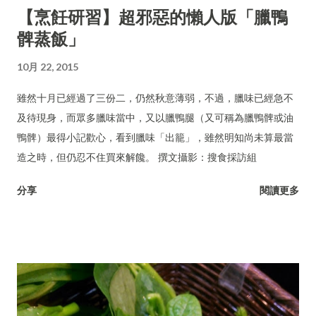
【烹飪研習】超邪惡的懶人版「臘鴨
髀蒸飯」
10月 22, 2015
雖然十月已經過了三份二，仍然秋意薄弱，不過，臘味已經急不
及待現身，而眾多臘味當中，又以臘鴨腿（又可稱為臘鴨髀或油
鴨髀）最得小記歡心，看到臘味「出籠」，雖然明知尚未算最當
造之時，但仍忍不住買來解饞。 撰文攝影：搜食採訪組
分享
閱讀更多