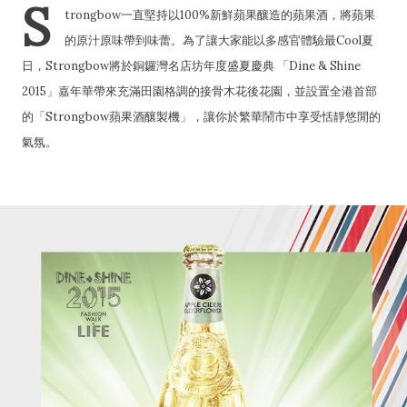
S
trongbow一直堅持以100%新鮮蘋果釀造的蘋果酒，將蘋果
的原汁原味帶到味蕾。為了讓大家能以多感官體驗最Cool夏
日，Strongbow將於銅鑼灣名店坊年度盛夏慶典 「Dine & Shine
2015」嘉年華帶來充滿田園格調的接骨木花後花園，並設置全港首部
的「Strongbow蘋果酒釀製機」，讓你於繁華鬧市中享受恬靜悠閒的
氣氛。