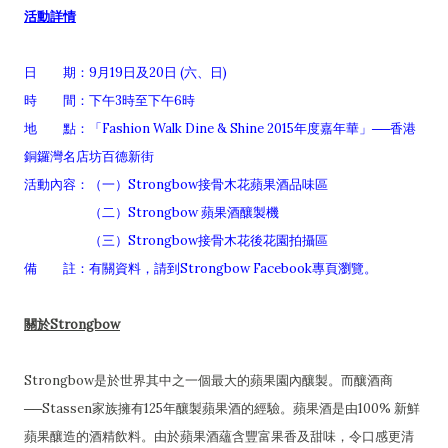
活動詳情
日 期：9月19日及20日 (六、日)
時 間：下午3時至下午6時
地 點：「Fashion Walk Dine & Shine 2015年度嘉年華」──香港
銅鑼灣名店坊百德新街
活動內容：（一）Strongbow接骨木花蘋果酒品味區
（二）Strongbow 蘋果酒釀製機
（三）Strongbow接骨木花後花園拍攝區
備 註：有關資料，請到Strongbow Facebook專頁瀏覽。
關於Strongbow
Strongbow是於世界其中之一個最大的蘋果園內釀製。而釀酒商
──Stassen家族擁有125年釀製蘋果酒的經驗。蘋果酒是由100% 新鮮
蘋果釀造的酒精飲料。由於蘋果酒蘊含豐富果香及甜味，令口感更清