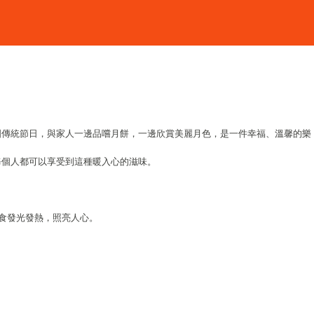
國傳統節日，與家人一邊品嚐月餅，一邊欣賞美麗月色，是一件幸福、溫馨的樂
每個人都可以享受到這種暖入心的滋味。
食發光發熱，照亮人心。