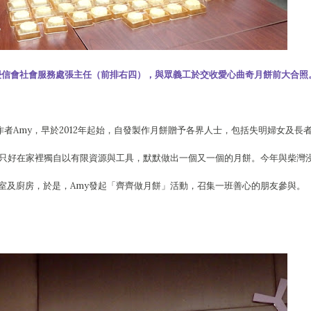
）及柴灣浸信會社會服務處張主任（前排右四），與眾義工於交收愛心曲奇月餅前大合照
es的作者Amy，早於2012年起始，自發製作月餅贈予各界人士，包括失明婦女及長
y只好在家裡獨自以有限資源與工具，默默做出一個又一個的月餅。今年與柴灣
室及廚房，於是，Amy發起「齊齊做月餅」活動，召集一班善心的朋友參與。