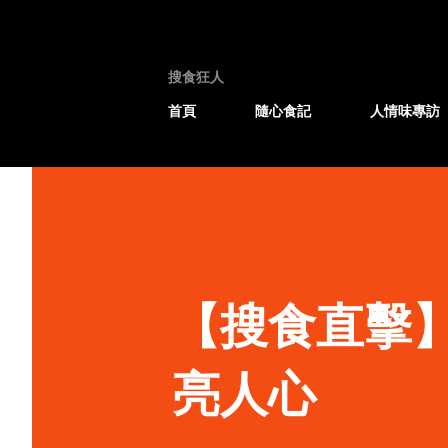
搜食狂人
首頁
隨心食記
人情味專訪
【搜食直擊】Sw
亮人心