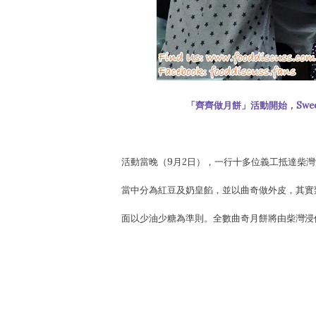
「齊齊做月餅」活動開始，Swee
活動當晚（9月2日），一行十多位義工抵達柴灣
當中分為紅豆及奶皇餡，並以曲奇做外皮，其實
面以少油少糖為準則。全數曲奇月餅將由柴灣浸