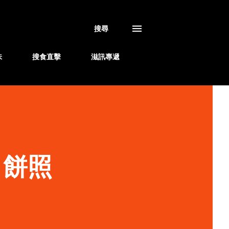
搜尋
味
搜食直擊
滋訊專遞
月餅照