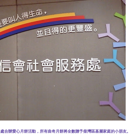
會社會服務處合辦愛心月餅活動，所有曲奇月餅將全數贈予柴灣區基層家庭的小朋友。