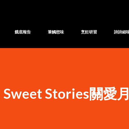
跳至主要內容
餓底報告
筆觸想味
烹飪研習
詩詩細
eet Stories關愛