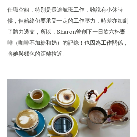
任職空姐，特別是長途航班工作，雖說有小休時
候，但始終仍要承受一定的工作壓力，時差亦加劇
了體力透支，所以，Sharon曾創下一日飲六杯齋
啡（咖啡不加糖和奶）的記錄！也因為工作關係，
將她與麵包的距離拉近。