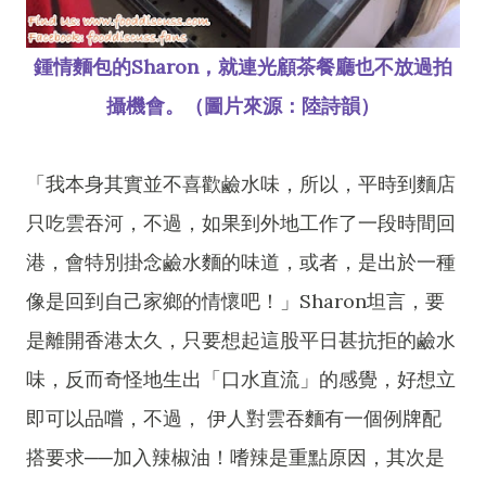
鍾情麵包的Sharon，就連光顧茶餐廳也不放過拍
攝機會。（圖片來源：陸詩韻）
「我本身其實並不喜歡鹼水味，所以，平時到麵店
只吃雲吞河，不過，如果到外地工作了一段時間回
港，會特別掛念鹼水麵的味道，或者，是出於一種
像是回到自己家鄉的情懷吧！」Sharon坦言，要
是離開香港太久，只要想起這股平日甚抗拒的鹼水
味，反而奇怪地生出「口水直流」的感覺，好想立
即可以品嚐，不過， 伊人對雲吞麵有一個例牌配
搭要求──加入辣椒油！嗜辣是重點原因，其次是