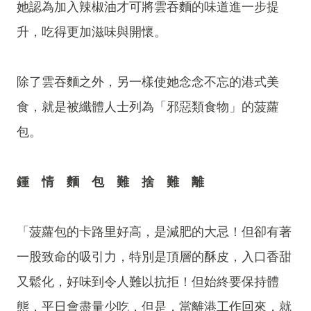
她認為加入辣椒油才可將雲吞麵的味道進一步提
升，吃得更加滋味與開懷。
除了雲吞麵之外，另一樣使她念念不忘的港式美
食，就是被纖體人士列為「邪惡類食物」的菠蘿
包。
鍾 情 麵 包 難 捨 難 離
「菠蘿包的卡路里好高，是減肥的大忌！但卻有著
一股致命的吸引力，特別是頂層的酥皮，入口香甜
又鬆化，好味到令人難以抗拒！但始終要保持體
態，平日會盡量少吃，但是，當離港工作回來，就