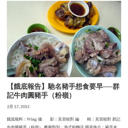
【餓底報告】馳名豬手想食要早──群
記牛肉圓豬手（粉嶺）
2月 17, 2015
餓底報料：Wing 攝 影：見習校對 編 輯：見習校對 群記
牛肉圓豬手（粉嶺） 餐廳類別：港式粉麵店 餓底推介：豬手米、