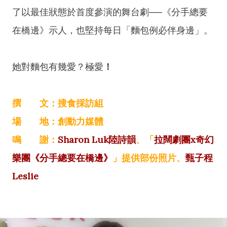
了以最佳狀態於首度參演的舞台劇──《分手總要
在橋邊》示人，也堅持每日「麵包例必伴身邊」。
她對麵包有幾愛？極愛
！
撰 文：搜食採訪組
場 地：創動力媒體
鳴 謝：
Sharon Luk陸詩韻
、「
拉闊劇團x奇幻
樂團《分手總要在橋邊》
」提供部份照片、
甄子程
Leslie