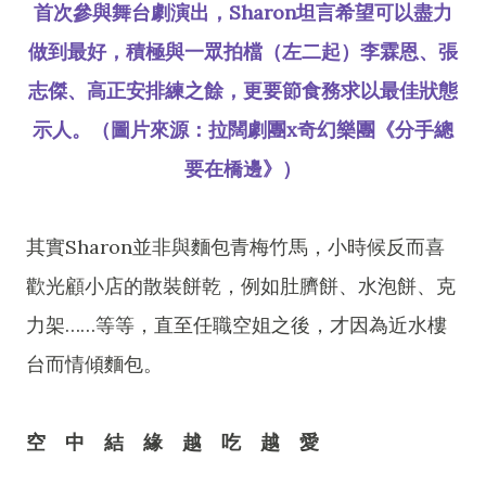
首次參與舞台劇演出，Sharon坦言希望可以盡力
做到最好，積極與一眾拍檔（左二起）李霖恩、張
志傑、高正安排練之餘，更要節食務求以最佳狀態
示人。（圖片來源：拉闊劇團x奇幻樂團《分手總
要在橋邊》）
其實Sharon並非與麵包青梅竹馬，小時候反而喜
歡光顧小店的散裝餅乾，例如肚臍餅、水泡餅、克
力架……等等，直至任職空姐之後，才因為近水樓
台而情傾麵包。
空 中 結 緣 越 吃 越 愛