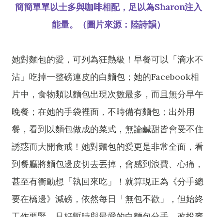
簡簡單單以士多與咖啡相配，足以為Sharon注入
能量。（圖片來源：陸詩韻）
她對麵包的愛，可列為狂熱級！早餐可以「滴水不
沾」吃掉一整磅連皮的白麵包；她的Facebook相
片中，食物類以麵包出現次數最多，而且無分早午
晚餐；在她的手袋裡面，不時備有麵包；出外用
餐，看到以麵包做成的菜式，無論鹹甜皆會受不住
誘惑而大開食戒！她對麵包的愛更是非常全面，看
到餐廳將麵包邊皮切去丟掉，會感到浪費、心痛，
甚至有衝動想「執回來吃」！就算現正為《分手總
要在橋邊》減磅，依然每日「無包不歡」，但始終
工作要緊，只好暫時與最愛的白麵包分手，改投麥