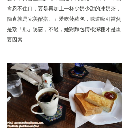
會忍不住口，要是再加上一杯少奶少甜的凍奶茶，
簡直就是完美配搭。」愛吃菠蘿包，味道吸引當然
是致「肥」誘惑，不過，她對麵包情根深種才是重
要因素。