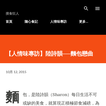
跳至主要內容
搜食狂人
首頁
隨心食記
人情味專訪
更多…
【人情味專訪】陸詩韻──麵包戀曲
10月 12, 2015
麵
包，是陸詩韻（Sharon）每日生活不可
或缺的美食，就算現正積極節食減磅，為