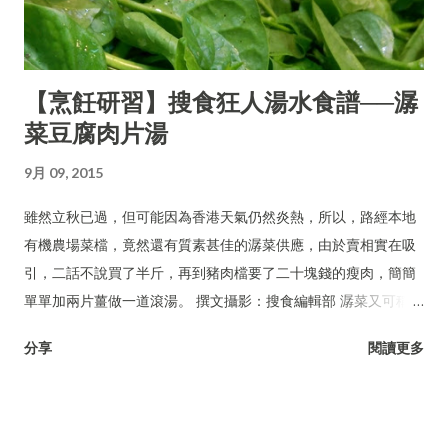
【烹飪研習】搜食狂人湯水食譜──潺
菜豆腐肉片湯
9月 09, 2015
雖然立秋已過，但可能因為香港天氣仍然炎熱，所以，路經本地
有機農場菜檔，竟然還有質素甚佳的潺菜供應，由於賣相實在吸
引，二話不說買了半斤，再到豬肉檔要了二十塊錢的瘦肉，簡簡
單單加兩片薑做一道滾湯。 撰文攝影：搜食編輯部 潺菜又可稱木
耳菜、落葵、豆腐菜、藤菜。
分享
閱讀更多