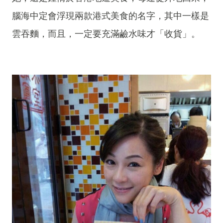
腦海中定會浮現兩款港式美食的名字，其中一樣是
雲吞麵，而且，一定要充滿鹼水味才「收貨」。