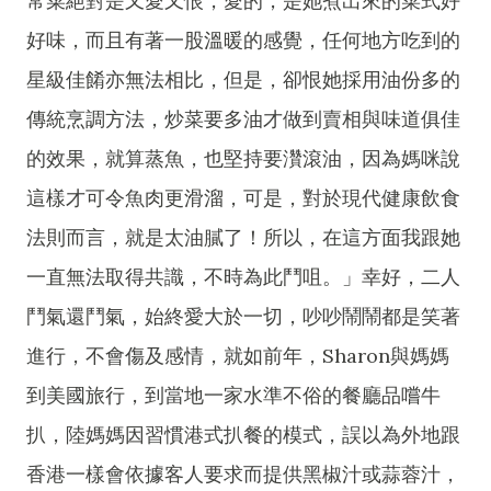
常菜絕對是又愛又恨，愛的，是她煮出來的菜式好
好味，而且有著一股溫暖的感覺，任何地方吃到的
星級佳餚亦無法相比，但是，卻恨她採用油份多的
傳統烹調方法，炒菜要多油才做到賣相與味道俱佳
的效果，就算蒸魚，也堅持要灒滾油，因為媽咪說
這樣才可令魚肉更滑溜，可是，對於現代健康飲食
法則而言，就是太油膩了！所以，在這方面我跟她
一直無法取得共識，不時為此鬥咀。」幸好，二人
鬥氣還鬥氣，始終愛大於一切，吵吵鬧鬧都是笑著
進行，不會傷及感情，就如前年，Sharon與媽媽
到美國旅行，到當地一家水準不俗的餐廳品嚐牛
扒，陸媽媽因習慣港式扒餐的模式，誤以為外地跟
香港一樣會依據客人要求而提供黑椒汁或蒜蓉汁，