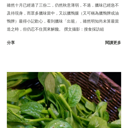
雖然十月已經過了三份二，仍然秋意薄弱，不過，臘味已經急不
及待現身，而眾多臘味當中，又以臘鴨腿（又可稱為臘鴨髀或油
鴨髀）最得小記歡心，看到臘味「出籠」，雖然明知尚未算最當
造之時，但仍忍不住買來解饞。 撰文攝影：搜食採訪組
分享
閱讀更多