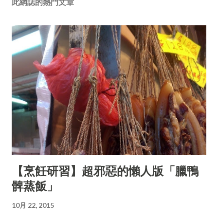
此網誌的熱門文章
【烹飪研習】超邪惡的懶人版「臘鴨
髀蒸飯」
10月 22, 2015