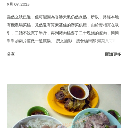
9月 09, 2015
雖然立秋已過，但可能因為香港天氣仍然炎熱，所以，路經本地
有機農場菜檔，竟然還有質素甚佳的潺菜供應，由於賣相實在吸
引，二話不說買了半斤，再到豬肉檔要了二十塊錢的瘦肉，簡簡
單單加兩片薑做一道滾湯。 撰文攝影：搜食編輯部 潺菜又可稱木
耳菜、落葵、豆腐菜、藤菜。
分享
閱讀更多