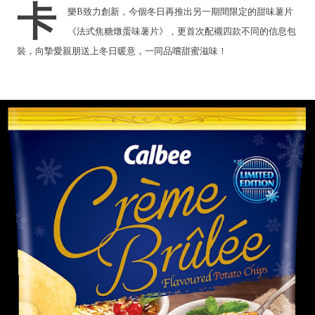
卡
樂B致力創新，今個冬日再推出另一期間限定的甜味薯片
《法式焦糖燉蛋味薯片》，更首次配襯四款不同的信息包
裝，向摯愛親朋送上冬日暖意，一同品嚐甜蜜滋味！