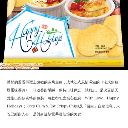
濃郁的蛋香再襯上微微的碳烤焦糖，成就法式風情滿溢的《法式焦糖
燉蛋味薯片》，味道香甜帶鹹，獨特口味保証一試難忘。是次更破天
荒推出四款獨特的包裝，每款都包含窩心信息：With Love；Happy
Holidays；Keep Calm & Eat Crispy Chips及「留白」自定信息，未
吃已經甜入心，是與身邊摯愛共渡佳節的美食！