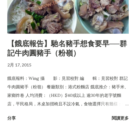
【餓底報告】馳名豬手想食要早──群
記牛肉圓豬手（粉嶺）
2月 17, 2015
餓底報料：Wing 攝 影：見習校對 編 輯：見習校對 群記
牛肉圓豬手（粉嶺） 餐廳類別：港式粉麵店 餓底推介：豬手米、
家鄉炸卷 人均消費：（HKD）$40或以上 逾30年的老字號麵
店，平民格局，木桌加摺椅且不設冷氣，食物選擇只有幾樣：豬
手、牛丸及牛腩，可配粉麵或淨食，還有油菜及每日限量供應的
分享
閱讀更多
家鄉炸卷。但無論一年四季皆經常爆場，甚至吸引許多名人紅星
專程到訪，如遇爆滿必須自行站在食客後面等位，任何人皆無特