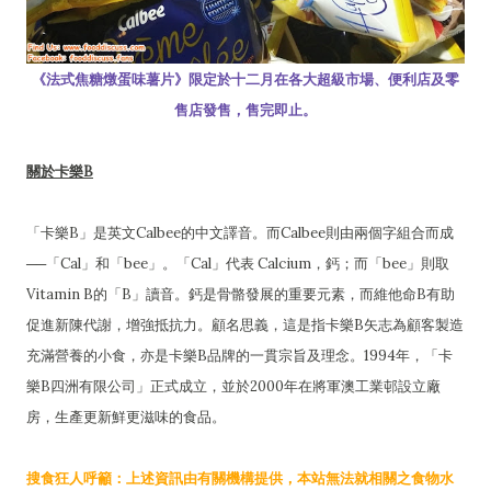
《法式焦糖燉蛋味薯片》限定於十二月在各大超級市場、便利店及零
售店發售，售完即止。
關於卡樂B
「卡樂B」是英文Calbee的中文譯音。而Calbee則由兩個字組合而成
──「Cal」和「bee」。「Cal」代表 Calcium，鈣；而「bee」則取
Vitamin B的「B」讀音。鈣是骨骼發展的重要元素，而維他命B有助
促進新陳代謝，增強抵抗力。顧名思義，這是指卡樂B矢志為顧客製造
充滿營養的小食，亦是卡樂B品牌的一貫宗旨及理念。1994年，「卡
樂B四洲有限公司」正式成立，並於2000年在將軍澳工業邨設立廠
房，生產更新鮮更滋味的食品。
搜食狂人呼籲：上述資訊由有關機構提供，本站無法就相關之食物水