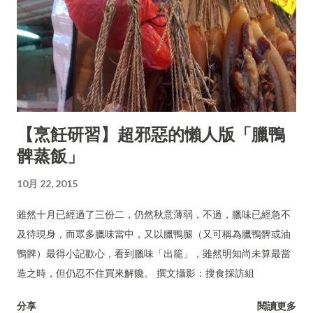
【烹飪研習】超邪惡的懶人版「臘鴨
髀蒸飯」
10月 22, 2015
雖然十月已經過了三份二，仍然秋意薄弱，不過，臘味已經急不
及待現身，而眾多臘味當中，又以臘鴨腿（又可稱為臘鴨髀或油
鴨髀）最得小記歡心，看到臘味「出籠」，雖然明知尚未算最當
造之時，但仍忍不住買來解饞。 撰文攝影：搜食採訪組
分享
閱讀更多