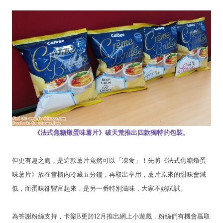
《法式焦糖燉蛋味薯片》破天荒推出四款獨特的包裝。
但更有趣之處，是這款薯片竟然可以「凍食」！先將《法式焦糖燉蛋
味薯片》放在雪櫃內冷藏五分鐘，再取出享用，薯片原來的甜味會減
低，而蛋味卻豐富起來，是另一番特別滋味，大家不妨試試。
為答謝粉絲支持，卡樂B更於12月推出網上小遊戲，粉絲們有機會贏取