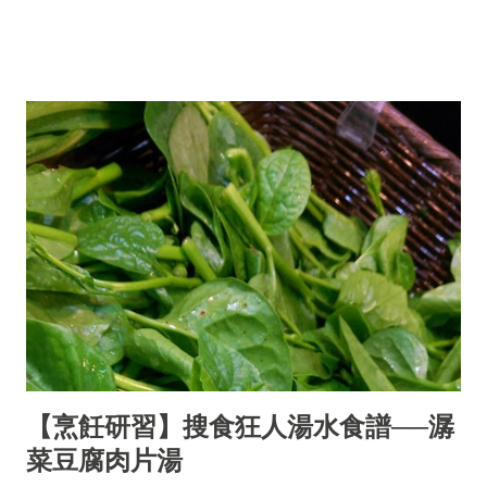
【烹飪研習】搜食狂人湯水食譜──潺
菜豆腐肉片湯