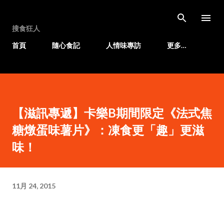
跳至主要內容
搜食狂人
首頁
隨心食記
人情味專訪
更多…
【滋訊專遞】卡樂B期間限定《法式焦
糖燉蛋味薯片》：凍食更「趣」更滋
味！
11月 24, 2015