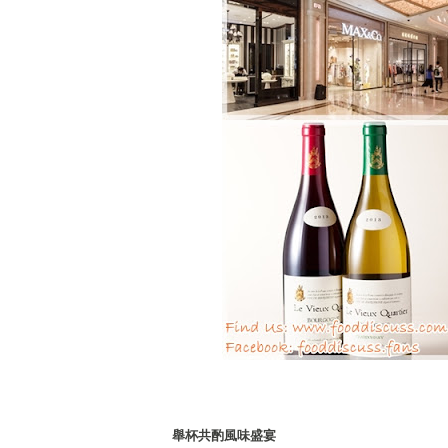
舉杯共酌風味盛宴