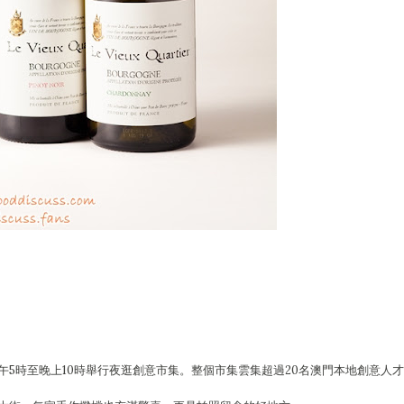
下午5時至晚上10時舉行夜逛創意市集。整個市集雲集超過20名澳門本地創意人