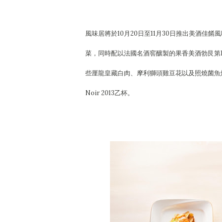
風味居將於10月20日至11月30日推出美酒
菜，同時配以法國名酒窖釀製的果香美酒勃艮第Le 
些厘龍皇藏白肉、摩利獅頭雞豆花以及照燒菌魚燴羊鮮，配以Vieu
Noir 2013乙杯。