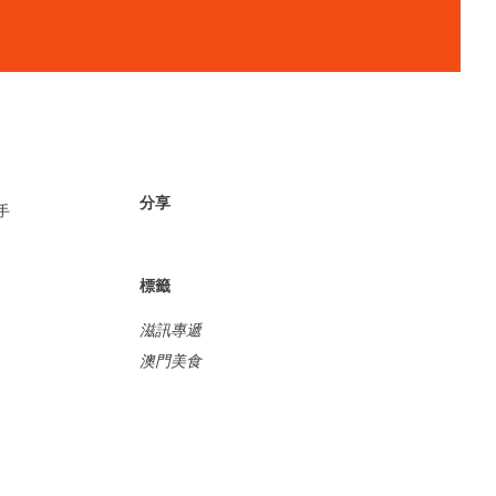
分享
手
標籤
滋訊專遞
澳門美食