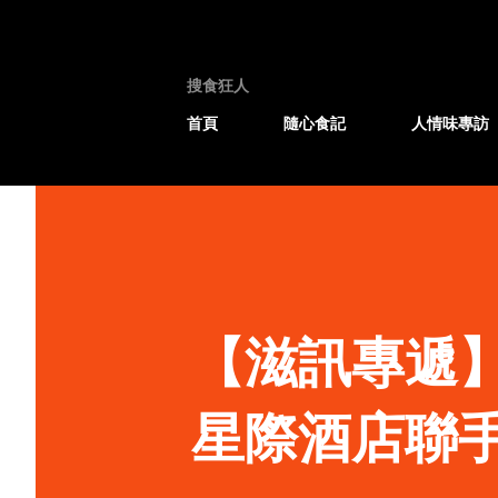
搜食狂人
首頁
隨心食記
人情味專訪
【滋訊專遞
星際酒店聯