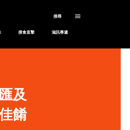
搜尋
味
搜食直擊
滋訊專遞
匯及
佳餚