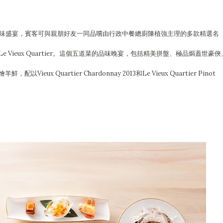
佳餚風味盛宴，賓客可與親朋好友一同品嚐由行政中餐總廚陳植強主理的多款精選名
Vieux Quartier。這個五道菜的品味晚宴，包括精美拼盤、極品焗蓋世豪俠
x Quartier Chardonnay 2013和Le Vieux Quartier Pinot