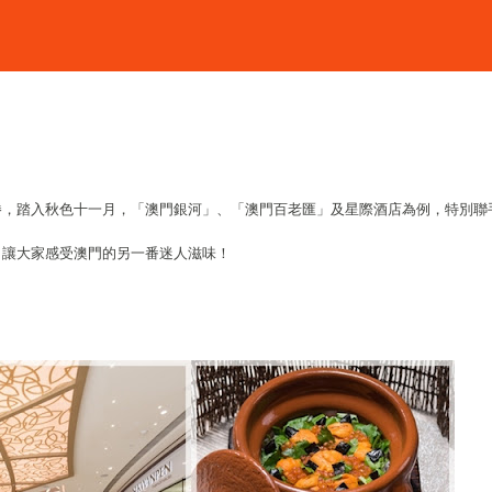
勝，踏入秋色十一月，「澳門銀河」、「澳門百老匯」及星際酒店為例，特別聯
，讓大家感受澳門的另一番迷人滋味！