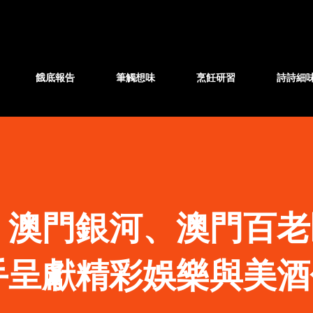
跳至主要內容
餓底報告
筆觸想味
烹飪研習
詩詩細
】澳門銀河、澳門百老
手呈獻精彩娛樂與美酒