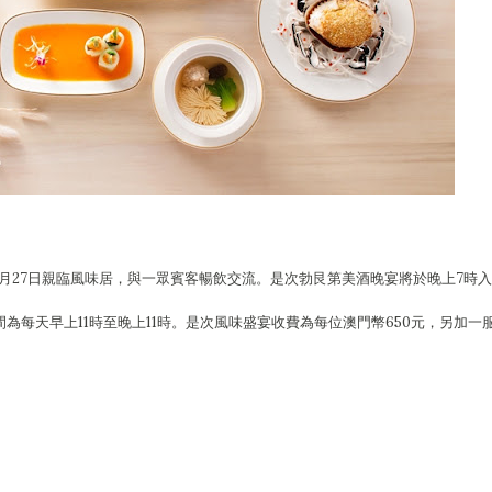
20日及10月27日親臨風味居，與一眾賓客暢飲交流。是次勃艮第美酒晚宴將於晚上7時入
為每天早上11時至晚上11時。是次風味盛宴收費為每位澳門幣650元，另加一