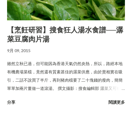
【烹飪研習】搜食狂人湯水食譜──潺
菜豆腐肉片湯
9月 09, 2015
雖然立秋已過，但可能因為香港天氣仍然炎熱，所以，路經本地
有機農場菜檔，竟然還有質素甚佳的潺菜供應，由於賣相實在吸
引，二話不說買了半斤，再到豬肉檔要了二十塊錢的瘦肉，簡簡
單單加兩片薑做一道滾湯。 撰文攝影：搜食編輯部 潺菜又可稱木
耳菜、落葵、豆腐菜、藤菜。
分享
閱讀更多