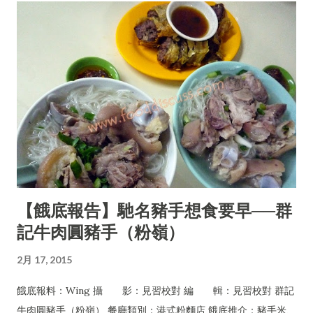
【餓底報告】馳名豬手想食要早──群
記牛肉圓豬手（粉嶺）
2月 17, 2015
餓底報料：Wing 攝 影：見習校對 編 輯：見習校對 群記
牛肉圓豬手（粉嶺） 餐廳類別：港式粉麵店 餓底推介：豬手米、