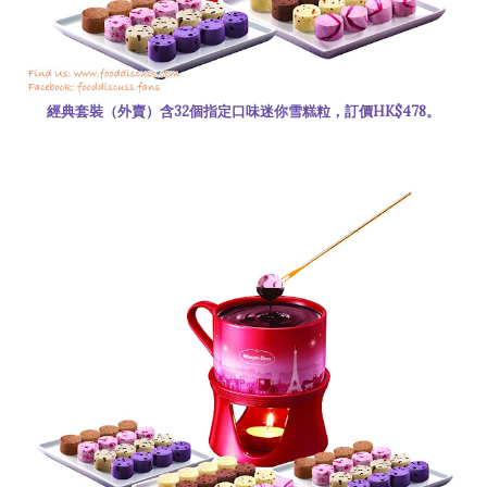
經典套裝（外賣）含32個指定口味迷你雪糕粒，訂價HK$478。