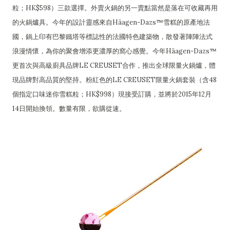
粒；HK$598）三款選擇。外賣火鍋的另一賣點當然是落在可收藏再用
的火鍋爐具。今年的設計靈感來自Häagen-Dazs™雪糕的原產地法
國，鍋上印有巴黎鐵塔等標誌性的法國特色建築物，散發著陣陣法式
浪漫情懷，為你的聚會增添更濃厚的窩心感覺。今年Häagen-Dazs™
更首次與高級廚具品牌LE CREUSET合作，推出全球限量火鍋爐，體
現品牌對高品質的堅持。粉紅色的LE CREUSET限量火鍋套裝（含48
個指定口味迷你雪糕粒；HK$998）現接受訂購，並將於2015年12月
14日開始換領。數量有限，欲購從速。