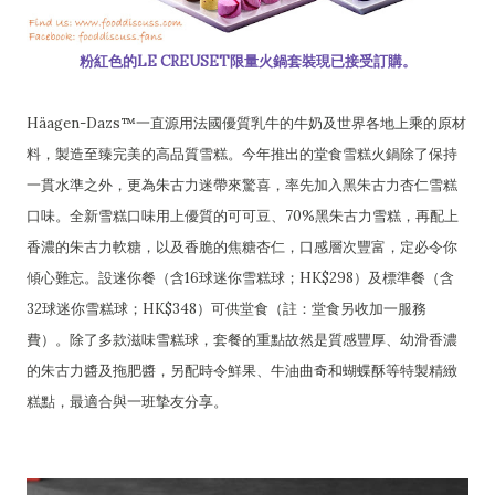
粉紅色的LE CREUSET限量火鍋套裝現已接受訂購。
Häagen-Dazs™一直源用法國優質乳牛的牛奶及世界各地上乘的原材
料，製造至臻完美的高品質雪糕。今年推出的堂食雪糕火鍋除了保持
一貫水準之外，更為朱古力迷帶來驚喜，率先加入黑朱古力杏仁雪糕
口味。全新雪糕口味用上優質的可可豆、70%黑朱古力雪糕，再配上
香濃的朱古力軟糖，以及香脆的焦糖杏仁，口感層次豐富，定必令你
傾心難忘。設迷你餐（含16球迷你雪糕球；HK$298）及標準餐（含
32球迷你雪糕球；HK$348）可供堂食（註：堂食另收加一服務
費）。除了多款滋味雪糕球，套餐的重點故然是質感豐厚、幼滑香濃
的朱古力醬及拖肥醬，另配時令鮮果、牛油曲奇和蝴蝶酥等特製精緻
糕點，最適合與一班摯友分享。