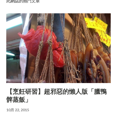
此網誌的熱門文章
【烹飪研習】超邪惡的懶人版「臘鴨
髀蒸飯」
10月 22, 2015