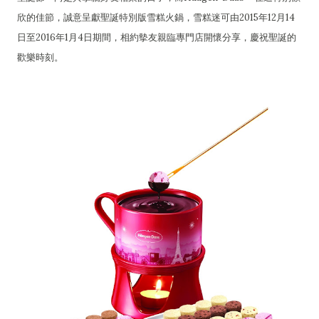
欣的佳節，誠意呈獻聖誕特別版雪糕火鍋，雪糕迷可由2015年12月14
日至2016年1月4日期間，相約摰友親臨專門店開懷分享，慶祝聖誕的
歡樂時刻。