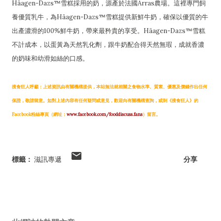
Häagen-Dazs™雪糕採用的奶，源產於法國Arras農場。這裡專門飼
養優質乳牛，為Häagen-Dazs™雪糕提供新鮮牛奶，確保以優質的牛
出產濃滑的100%鮮牛奶，帶來最矜貴的享受。Häagen-Dazs™雪糕
不計成本，以蛋黃為天然乳化劑，跟牛奶配合得天然無瑕，成就香濃
的奶味和幼滑如絲的口感。
搜食狂人呼籲：上述資訊由有關機構提供，本站無法就相關之食物水準、質素、優惠及價錢作出任何
保證，敬請留意。如對上述內容有任何疑問或意見，歡迎向有關機構查詢，或到《搜食狂人》的
Facebook粉絲專頁（網址：
www.facebook.com/fooddiscuss.fans
）留言。
標籤：
滋訊專遞
分享