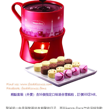
精點套裝（外賣）含16個指定口味迷你雪糕粒，訂價HK$348。
聖誕節一向是與摰親好友相聚的日子，而Häagen-Dazs™在這特別歡