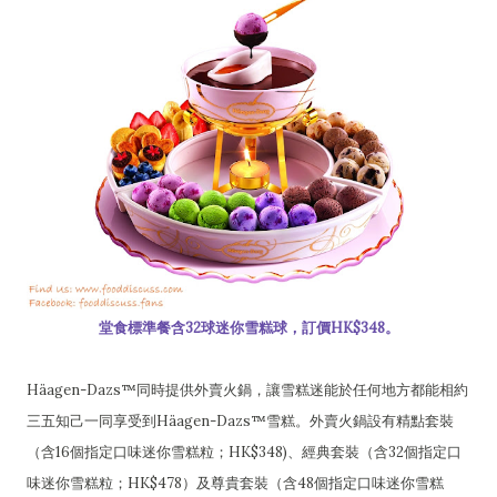
堂食標準餐含32球迷你雪糕球，訂價HK$348。
Häagen-Dazs™同時提供外賣火鍋，讓雪糕迷能於任何地方都能相約
三五知己一同享受到Häagen-Dazs™雪糕。外賣火鍋設有精點套裝
（含16個指定口味迷你雪糕粒；HK$348)、經典套裝（含32個指定口
味迷你雪糕粒；HK$478）及尊貴套裝（含48個指定口味迷你雪糕