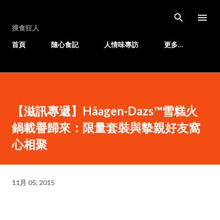
跳至主要內容
搜食狂人
首頁
隨心食記
人情味專訪
更多…
【滋訊專遞】Häagen-Dazs™雪糕火
鍋載譽歸來：限量套裝與摰親好友窩
心相聚
11月 05, 2015