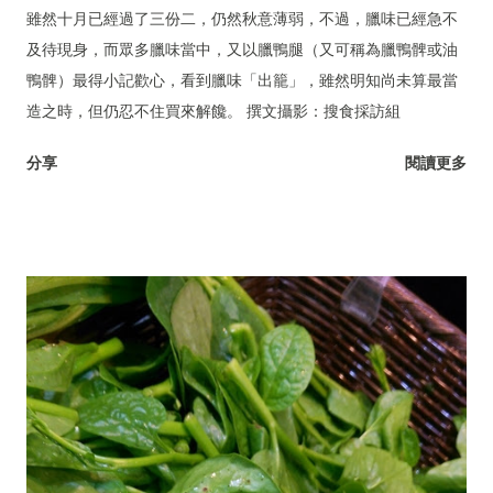
雖然十月已經過了三份二，仍然秋意薄弱，不過，臘味已經急不
及待現身，而眾多臘味當中，又以臘鴨腿（又可稱為臘鴨髀或油
鴨髀）最得小記歡心，看到臘味「出籠」，雖然明知尚未算最當
造之時，但仍忍不住買來解饞。 撰文攝影：搜食採訪組
分享
閱讀更多