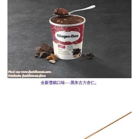
全新雪糕口味──黑朱古力杏仁。