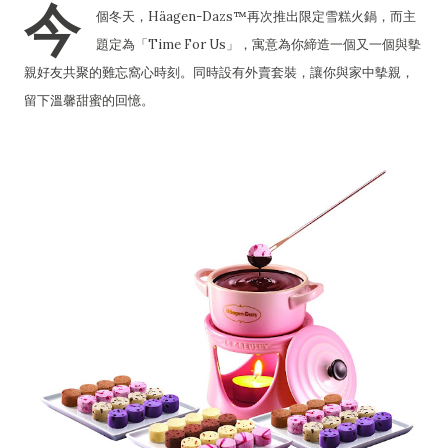
今
個冬天，Häagen-Dazs™再次推出限定雪糕火鍋，而主
題定為「Time For Us」，寓意為你締造一個又一個與摰
親好友共聚的難忘窩心時刻。同時設有外賣套裝，讓你與家中摰親，
留下溫馨甜蜜的回憶。