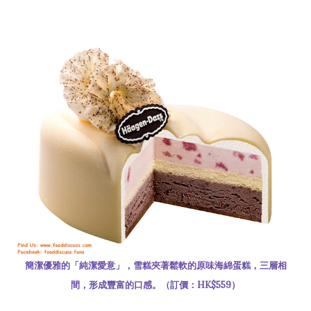
簡潔優雅的「純潔愛意」，雪糕夾著鬆軟的原味海綿蛋糕，三層相
間，形成豐富的口感。（訂價：HK$559）