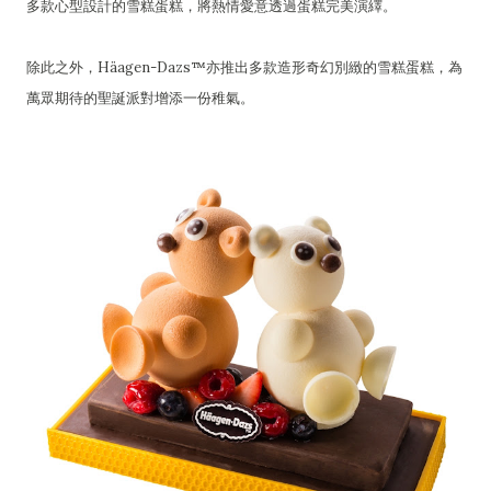
多款心型設計的雪糕蛋糕，將熱情愛意透過蛋糕完美演繹。
除此之外，Häagen-Dazs™亦推出多款造形奇幻別緻的雪糕蛋糕，為
萬眾期待的聖誕派對增添一份稚氣。