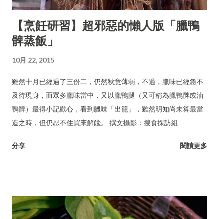
【烹飪研習】超邪惡的懶人版「臘鴨
髀蒸飯」
10月 22, 2015
雖然十月已經過了三份二，仍然秋意薄弱，不過，臘味已經急不
及待現身，而眾多臘味當中，又以臘鴨腿（又可稱為臘鴨髀或油
鴨髀）最得小記歡心，看到臘味「出籠」，雖然明知尚未算最當
造之時，但仍忍不住買來解饞。 撰文攝影：搜食採訪組
分享
閱讀更多