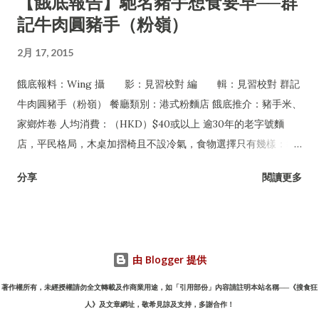
【餓底報告】馳名豬手想食要早──群
記牛肉圓豬手（粉嶺）
2月 17, 2015
餓底報料：Wing 攝 影：見習校對 編 輯：見習校對 群記
牛肉圓豬手（粉嶺） 餐廳類別：港式粉麵店 餓底推介：豬手米、
家鄉炸卷 人均消費：（HKD）$40或以上 逾30年的老字號麵
店，平民格局，木桌加摺椅且不設冷氣，食物選擇只有幾樣：豬
手、牛丸及牛腩，可配粉麵或淨食，還有油菜及每日限量供應的
分享
閱讀更多
家鄉炸卷。但無論一年四季皆經常爆場，甚至吸引許多名人紅星
專程到訪，如遇爆滿必須自行站在食客後面等位，任何人皆無特
權，是一間非常有性格的平民小店。
由 Blogger 提供
著作權所有，未經授權請勿全文轉載及作商業用途，如「引用部份」內容請註明本站名稱──《搜食狂
人》及文章網址，敬希見諒及支持，多謝合作！