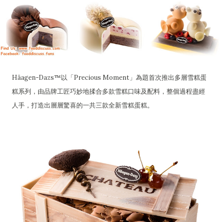
Häagen-Dazs™以「Precious Moment」為題首次推出多層雪糕蛋
糕系列，由品牌工匠巧妙地揉合多款雪糕口味及配料，整個過程盡經
人手，打造出層層驚喜的一共三款全新雪糕蛋糕。