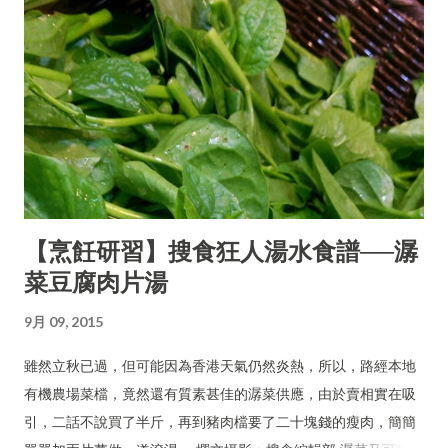
【烹飪研習】搜食狂人湯水食譜──潺
菜豆腐肉片湯
9月 09, 2015
雖然立秋已過，但可能因為香港天氣仍然炎熱，所以，路經本地
有機農場菜檔，竟然還有質素甚佳的潺菜供應，由於賣相實在吸
引，二話不說買了半斤，再到豬肉檔要了二十塊錢的瘦肉，簡簡