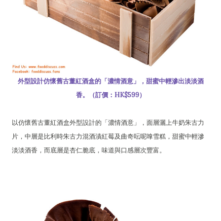
外型設計仿懷舊古董紅酒盒的「濃情酒意」，甜蜜中輕滲出淡淡酒
香。（訂價：HK$599）
以仿懷舊古董紅酒盒外型設計的「濃情酒意」，面層灑上牛奶朱古力
片，中層是比利時朱古力混酒漬紅莓及曲奇呍呢嗱雪糕，甜蜜中輕滲
淡淡酒香，而底層是杏仁脆底，味道與口感層次豐富。