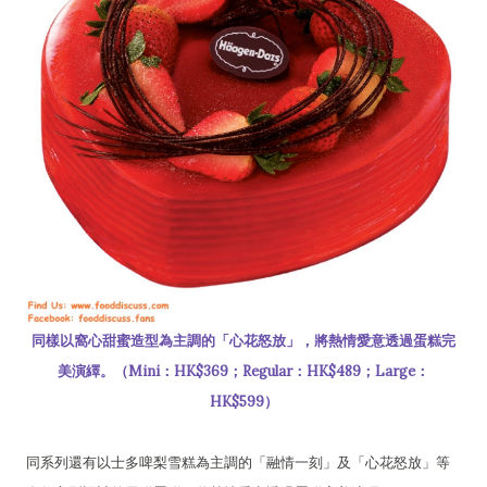
同樣以窩心甜蜜造型為主調的「心花怒放」，將熱情愛意透過蛋糕完
美演繹。（Mini：HK$369；Regular：HK$489；Large：
HK$599）
同系列還有以士多啤梨雪糕為主調的「融情一刻」及「心花怒放」等