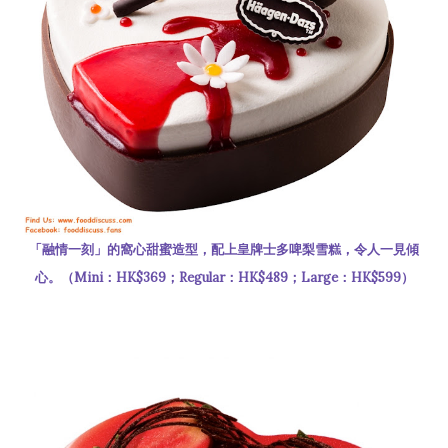
「融情一刻」的窩心甜蜜造型，配上皇牌士多啤梨雪糕，令人一見傾
心。（Mini：HK$369；Regular：HK$489；Large：HK$599）