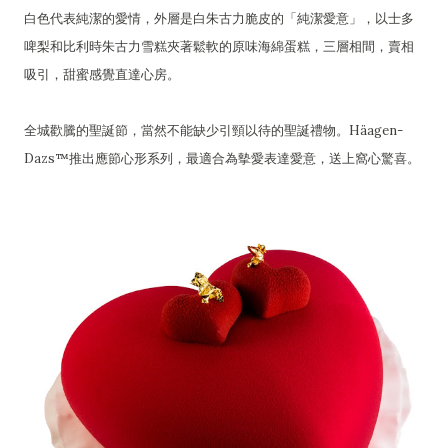
白色代表純潔的愛情，外層是白朱古力脆皮的「純潔愛意」，以士多
啤梨和比利時朱古力雪糕夾著鬆軟的原味海綿蛋糕，三層相間，賣相
吸引，甜蜜感覺直達心房。
全城歡騰的聖誕節，當然不能缺少引頸以待的聖誕禮物。Häagen-
Dazs™推出應節心形系列，最適合為摰愛表達愛意，送上窩心驚喜。