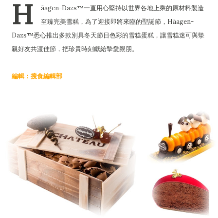
H
äagen-Dazs™一直用心堅持以世界各地上乘的原材料製造
至臻完美雪糕，為了迎接即將來臨的聖誕節，Häagen-
Dazs™悉心推出多款別具冬天節日色彩的雪糕蛋糕，讓雪糕迷可與摰
親好友共渡佳節，把珍貴時刻獻給摯愛親朋。
編輯：搜食編輯部