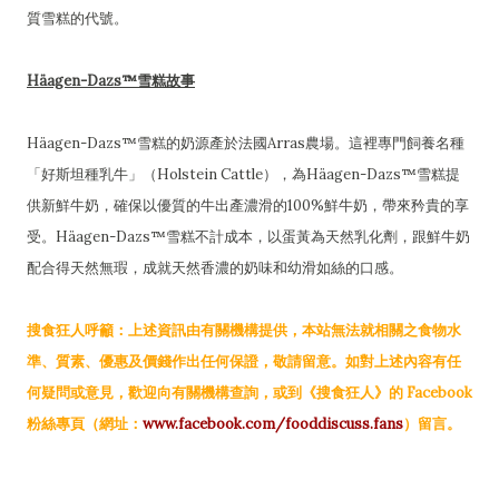
質雪糕的代號。
Häagen-Dazs™雪糕故事
Häagen-Dazs™雪糕的奶源產於法國Arras農場。這裡專門飼養名種
「好斯坦種乳牛」（Holstein Cattle），為Häagen-Dazs™雪糕提
供新鮮牛奶，確保以優質的牛出產濃滑的100%鮮牛奶，帶來矜貴的享
受。Häagen-Dazs™雪糕不計成本，以蛋黃為天然乳化劑，跟鮮牛奶
配合得天然無瑕，成就天然香濃的奶味和幼滑如絲的口感。
搜食狂人呼籲：上述資訊由有關機構提供，本站無法就相關之食物水
準、質素、優惠及價錢作出任何保證，敬請留意。如對上述內容有任
何疑問或意見，歡迎向有關機構查詢，或到《搜食狂人》的 Facebook
粉絲專頁（網址：
www.facebook.com/fooddiscuss.fans
）留言。