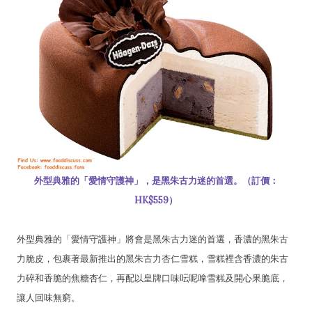
外型典雅的「愛情守護神」，是黑朱古力迷的首選。（訂價：
HK$559）
外型典雅的「愛情守護神」將會是黑朱古力迷的首選，香濃的黑朱古
力脆皮，包裹著最新推出的黑朱古力杏仁雪糕，雪糕裡含香濃的朱古
力碎和香脆的焦糖杏仁，再配以皇牌口味呍呢嗱雪糕及開心果脆底，
讓人回味無窮。