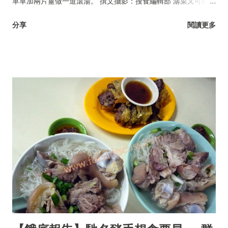
單單加兩片薑做一道滾湯。 撰文攝影：搜食編輯部 潺菜又可稱木
耳菜、落葵、豆腐菜、藤菜。
分享
閱讀更多