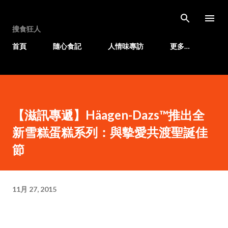
跳至主要內容
搜食狂人
首頁
隨心食記
人情味專訪
更多…
【滋訊專遞】Häagen-Dazs™推出全
新雪糕蛋糕系列：與摰愛共渡聖誕佳
節
11月 27, 2015