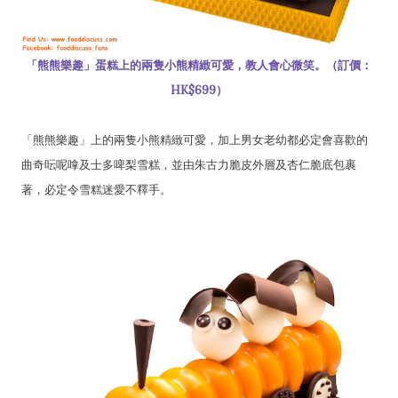
「熊熊樂趣」蛋糕上的兩隻小熊精緻可愛，教人會心微笑。（訂價：
HK$699）
「熊熊樂趣」上的兩隻小熊精緻可愛，加上男女老幼都必定會喜歡的
曲奇呍呢嗱及士多啤梨雪糕，並由朱古力脆皮外層及杏仁脆底包裹
著，必定令雪糕迷愛不釋手。