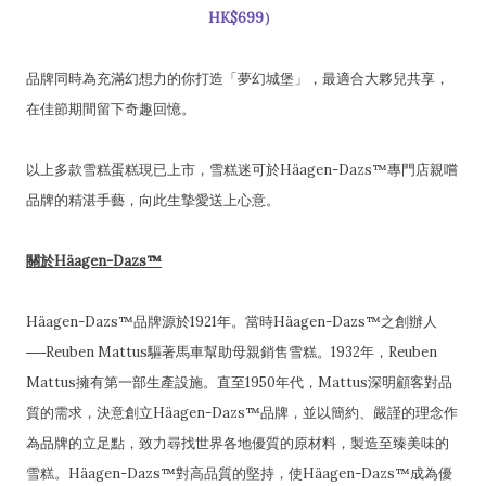
HK$699）
品牌同時為充滿幻想力的你打造「夢幻城堡」，最適合大夥兒共享，
在佳節期間留下奇趣回憶。
以上多款雪糕蛋糕現已上市，雪糕迷可於Häagen-Dazs™專門店親嚐
品牌的精湛手藝，向此生摯愛送上心意。
關於Häagen-Dazs™
Häagen-Dazs™品牌源於1921年。當時Häagen-Dazs™之創辦人
──Reuben Mattus驅著馬車幫助母親銷售雪糕。1932年，Reuben
Mattus擁有第一部生產設施。直至1950年代，Mattus深明顧客對品
質的需求，決意創立Häagen-Dazs™品牌，並以簡約、嚴謹的理念作
為品牌的立足點，致力尋找世界各地優質的原材料，製造至臻美味的
雪糕。Häagen-Dazs™對高品質的堅持，使Häagen-Dazs™成為優