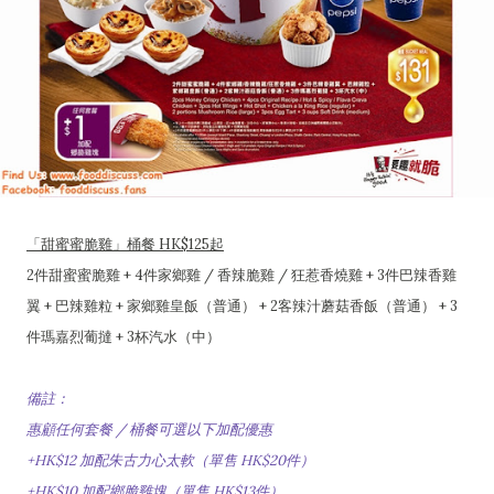
「甜蜜蜜脆雞」桶餐 HK$125起
2件甜蜜蜜脆雞 + 4件家鄉雞 / 香辣脆雞 / 狂惹香燒雞 + 3件巴辣香雞
翼 + 巴辣雞粒 + 家鄉雞皇飯（普通） + 2客辣汁蘑菇香飯（普通） + 3
件瑪嘉烈葡撻 + 3杯汽水（中）
備註：
惠顧任何套餐 / 桶餐可選以下加配優惠
+HK$12 加配朱古力心太軟（單售 HK$20件）
+HK$10 加配鄉脆雞塊（單售 HK$13件）