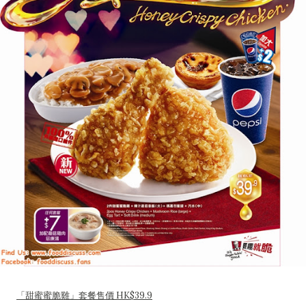
「甜蜜蜜脆雞」套餐售價 HK$39.9