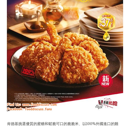
肯德基挑選優質的蜜糖和鬆脆可口的脆脆米、以100%外國進口的雞