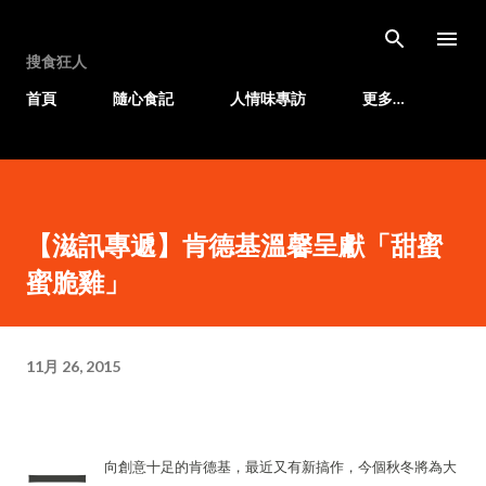
跳至主要內容
搜食狂人
首頁
隨心食記
人情味專訪
更多…
【滋訊專遞】肯德基溫馨呈獻「甜蜜
蜜脆雞」
11月 26, 2015
一
向創意十足的肯德基，最近又有新搞作，今個秋冬將為大