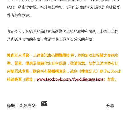
脆雞、蜜蜜燒雞翼、辣汁蘑菇香飯、5星巴辣雞腿包及瑪嘉烈葡撻最受
香港顧客歡迎。
直到今天，肯德基的品牌仍然彰顯著上校的精神和傳統，山德士上校
是肯德基公司的商標，亦是世界上最享負盛名的商標。
搜食狂人呼籲：上述資訊由有關機構提供，本站無法就相關之食物水
準、質素、優惠及價錢作出任何保證，敬請留意。如對上述內容有任
何疑問或意見，歡迎向有關機構查詢，或到《搜食狂人》的 Facebook
粉絲專頁（網址：
www.facebook.com/fooddiscuss.fans
）留言。
標籤：
滋訊專遞
分享