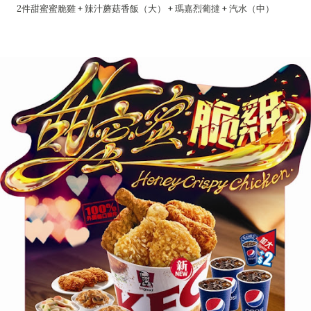
2件甜蜜蜜脆雞 + 辣汁蘑菇香飯（大） + 瑪嘉烈葡撻 + 汽水（中）