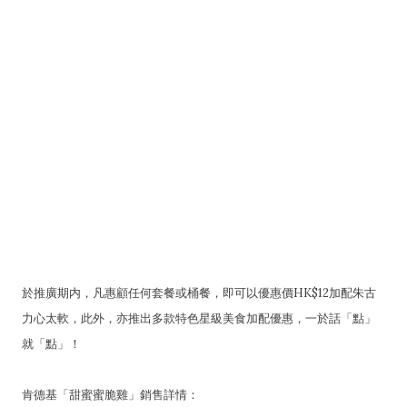
於推廣期内，凡惠顧任何套餐或桶餐，即可以優惠價HK$12加配朱古
力心太軟，此外，亦推出多款特色星級美食加配優惠，一於話「點」
就「點」！
肯德基「甜蜜蜜脆雞」銷售詳情：