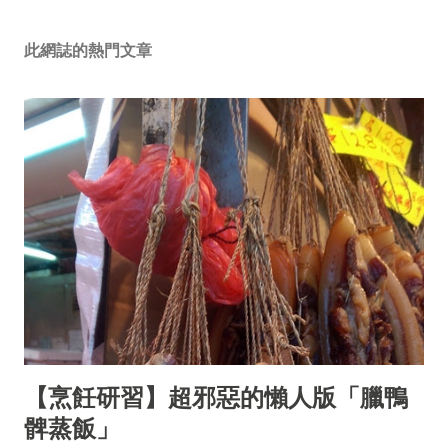
此網誌的熱門文章
【烹飪研習】超邪惡的懶人版「臘鴨
髀蒸飯」