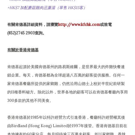
+HK$7 加配蘑菇雞肉忌廉湯（單售 HK$15客）
有關肯德基詳細資料，請瀏覽
http://www.kfchk.com
或致電
(852)2745 2903查詢。
有關於香港肯德基
肯德基起源於美國肯德基州的路易斯維爾，是世界最大的炸雞快餐連
鎖企業。每天，肯德基都為全球超過八百萬的顧客提供服務。任何一
家肯德基餐廳所提供的家鄉雞，仍然沿用山德士上校於半世紀前研製
的11種香料秘方。除此以外，世界各地的顧客可以在肯德基餐廳內享用
300多款的其他不同美食。
香港肯德基於1985年以特許經營方式引進香港，餐廳特許經營權其後
由Birdland (Hong Kong) Limited於1997年接管。香港肯德基目前在
本地擁有約60家分店，每月招待逾三百萬名顧客。並以家鄉雞、香辣