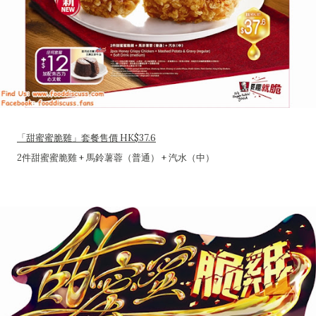
「甜蜜蜜脆雞」套餐售價 HK$37.6
2件甜蜜蜜脆雞 + 馬鈴薯蓉（普通） + 汽水（中）