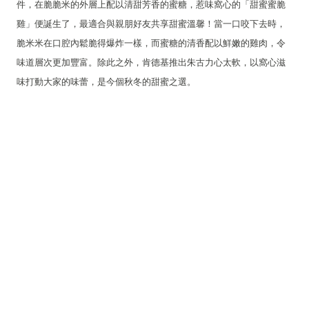
件，在脆脆米的外層上配以清甜芳香的蜜糖，惹味窩心的「甜蜜蜜脆
雞」便誕生了，最適合與親朋好友共享甜蜜溫馨！當一口咬下去時，
脆米米在口腔內鬆脆得爆炸一樣，而蜜糖的清香配以鮮嫩的雞肉，令
味道層次更加豐富。除此之外，肯德基推出朱古力心太軟，以窩心滋
味打動大家的味蕾，是今個秋冬的甜蜜之選。