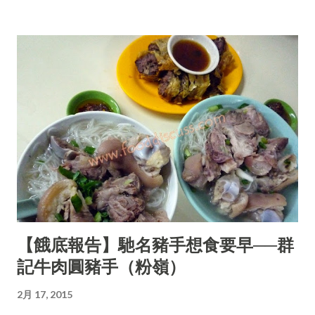
【餓底報告】馳名豬手想食要早──群
記牛肉圓豬手（粉嶺）
2月 17, 2015