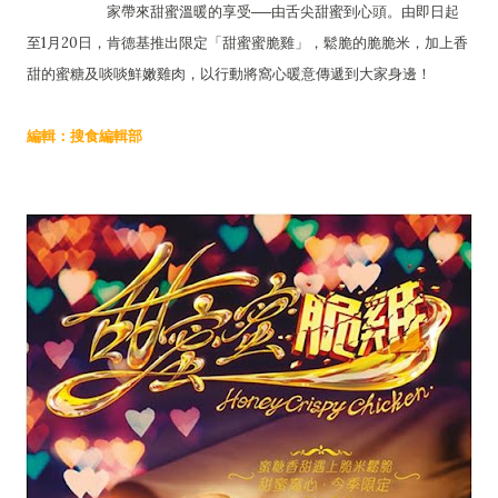
家帶來甜蜜溫暖的享受──由舌尖甜蜜到心頭。由即日起
至1月20日，肯德基推出限定「甜蜜蜜脆雞」，鬆脆的脆脆米，加上香
甜的蜜糖及啖啖鮮嫩雞肉，以行動將窩心暖意傳遞到大家身邊！
編輯：搜食編輯部