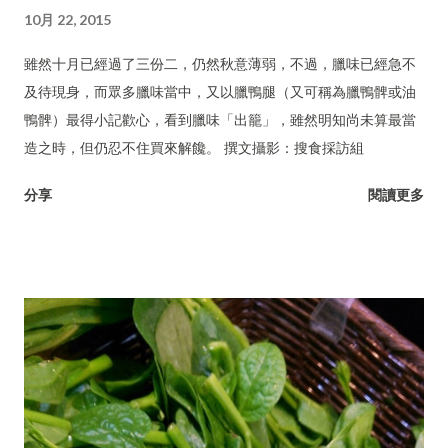
10月 22, 2015
雖然十月已經過了三份二，仍然秋意薄弱，不過，臘味已經急不
及待現身，而眾多臘味當中，又以臘鴨腿（又可稱為臘鴨髀或油
鴨髀）最得小記歡心，看到臘味「出籠」，雖然明知尚未算最當
造之時，但仍忍不住買來解饞。 撰文攝影：搜食採訪組
分享
閱讀更多