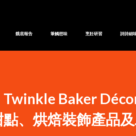
跳至主要內容
餓底報告
筆觸想味
烹飪研習
詩詩細
inkle Baker Déc
甜點、烘焙裝飾產品及