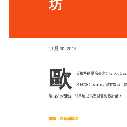
坊
11月 30, 2015
歐
美風格的烘焙專家Twinkle 
及楓糖Cupcake，還有造
製出多款甜點，簡單地成為聖誕甜點設計師！
編輯：搜食編輯部