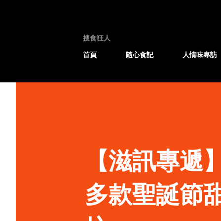
搜食狂人
首頁
隨心食記
人情味專訪
【滋訊專遞】Tw
多款聖誕節