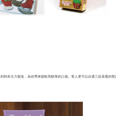
比利時朱古力製造，為你帶來鬆軟而醇厚的口感。客人更可以自選三款喜愛的聖