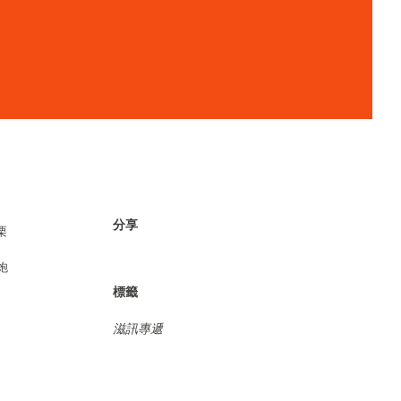
分享
栗
炮
標籤
滋訊專遞