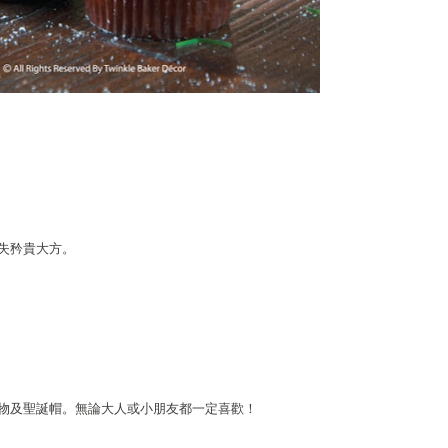
失矜貴大方。
物及聖誕帽。無論大人或小朋友都一定喜歡！