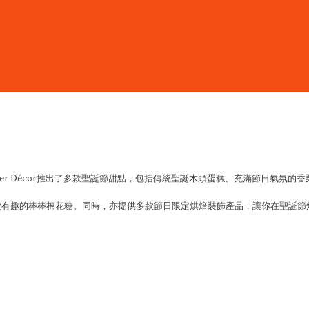
Baker Décor推出了多款聖誕節甜點，包括傳統聖誕木頭蛋糕、充滿節日氣氛的香
型可愛有趣的棒棒棉花糖。同時，亦提供多款節日限定烘焙裝飾產品，讓你在聖誕節