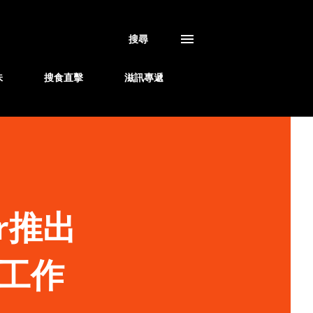
搜尋
味
搜食直擊
滋訊專遞
or推出
工作