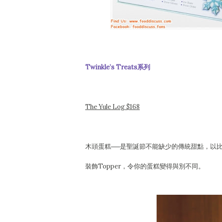
Twinkle’s Treats系列
The Yule Log $168
木頭蛋糕──是聖誕節不能缺少的傳統甜點，以
裝飾Topper，令你的蛋糕變得與別不同。