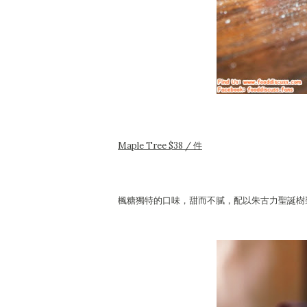
Maple Tree $38 / 件
楓糖獨特的口味，甜而不膩，配以朱古力聖誕樹