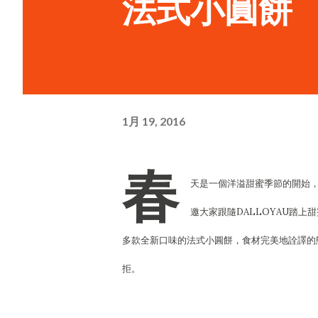
法式小圓餅
1月 19, 2016
春
天是一個洋溢甜蜜季節的開始，
邀大家跟隨DALLOYAU踏上
多款全新口味的法式小圓餅，食材完美地詮譯的
拒。