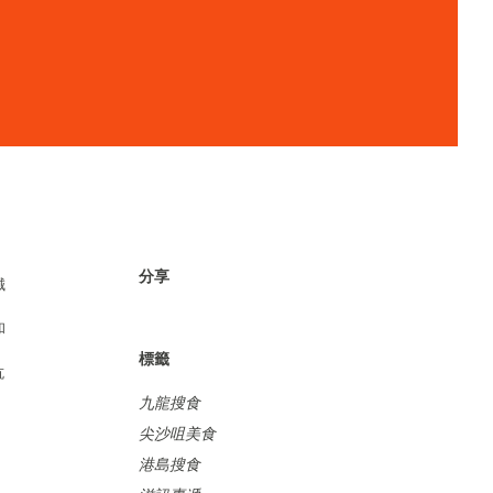
分享
誠
和
標籤
抗
九龍搜食
尖沙咀美食
港島搜食