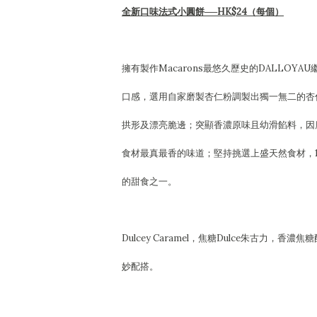
全新口味法式小圓餅──HK$24（每個）
擁有製作Macarons最悠久歷史的DALLO
口感，選用自家磨製杏仁粉調製出獨一無二的杏
拱形及漂亮脆邊；突顯香濃原味且幼滑餡料，因
食材最真最香的味道；堅持挑選上盛天然食材，
的甜食之一。
Dulcey Caramel，焦糖Dulce朱古力
妙配搭。