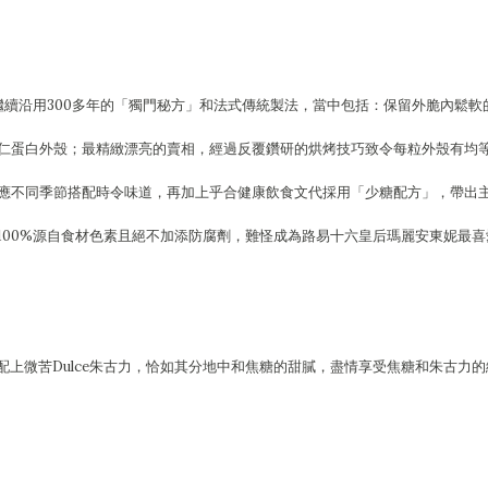
YAU繼續沿用300多年的「獨門秘方」和法式傳統製法，當中包括：保留外脆內鬆軟
仁蛋白外殼；最精緻漂亮的賣相，經過反覆鑽研的烘烤技巧致令每粒外殼有均
應不同季節搭配時令味道，再加上乎合健康飲食文代採用「少糖配方」，帶出
100%源自食材色素且絕不加添防腐劑，難怪成為路易十六皇后瑪麗安東妮最喜
，香濃焦糖配上微苦Dulce朱古力，恰如其分地中和焦糖的甜膩，盡情享受焦糖和朱古力