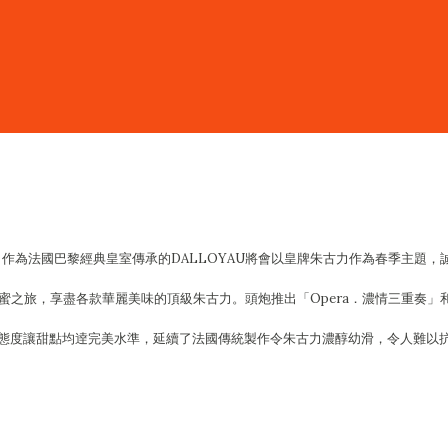
作為法國巴黎經典皇室傳承的DALLOYAU將會以皇牌朱古力作為春季主題，
甜蜜之旅，享盡各款華麗美味的頂級朱古力。頭炮推出「Opera．濃情三重奏」
態度讓甜點均逹完美水準，延續了法國傳統製作令朱古力濃醇幼滑，令人難以