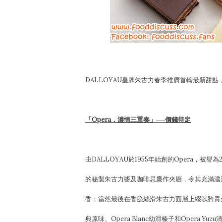
DALLOYAU皇牌朱古力春季推廣首輪最新甜點
「Opera．濃情三重奏」──價錢待定
由DALLOYAU於1955年始創的Opera，被
的秘製朱古力醬及咖啡忌廉作夾層，令其充滿濃
香；當然最後在香脆絲滑朱古力面層上綴以矜貴金
典原味、Opera Blanc幼滑榛子和Oper