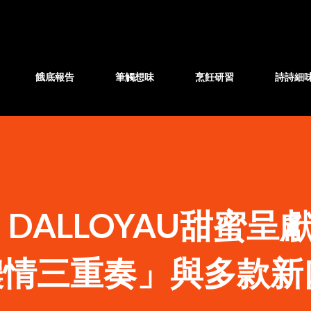
跳至主要內容
餓底報告
筆觸想味
烹飪研習
詩詩細
DALLOYAU甜蜜呈
．濃情三重奏」與多款新