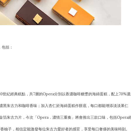
，包括：
譽為20世紀經典糕點，共7層的Opera分別以香濃咖啡糖漿的海綿蛋糕，配上70%
濃黑朱古力和咖啡香味；加入杏仁於海綿蛋糕作餅底，每口都能增添淡淡果仁
箔朱古力片，今次「Opera．濃情三重奏」將會推出三款口味，包括Opera
a Yuzu清香柚子，相信定能激發每位朱古力愛好者的感官，享受每口奢侈的美味時刻。