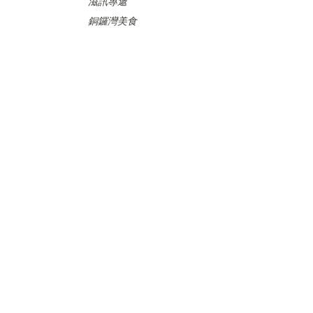
滋訊專遞
銅鑼灣美食