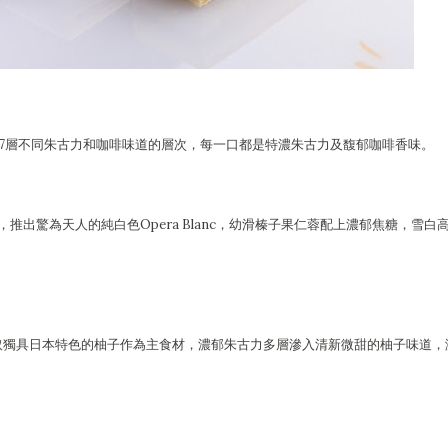
地拼出7層不同朱古力和咖啡味道的層次，每一口都是特濃朱古力及馥郁咖啡香味。
力博覽，推出驚為天人的純白色Opera Blanc，幼滑榛子果仁蓉配上濃郁焦糖，雪白
計，選取獨具日本特色的柚子作為主食材，濃郁朱古力多層滲入清新微甜的柚子味道，