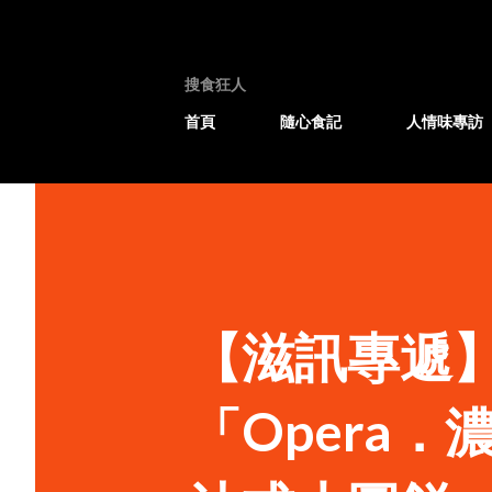
搜食狂人
首頁
隨心食記
人情味專訪
【滋訊專遞】
「Opera