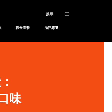
搜尋
味
搜食直擊
滋訊專遞
獻：
口味