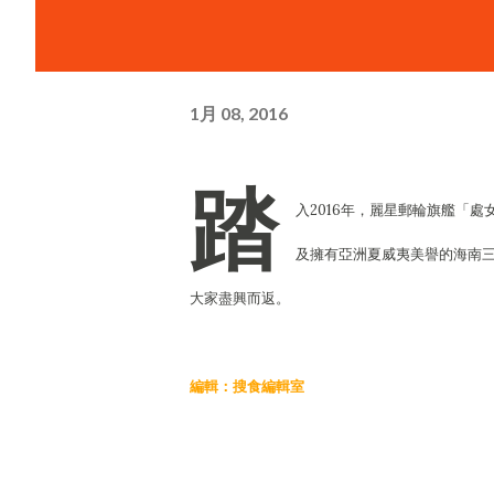
1月 08, 2016
踏
入2016年，麗星郵輪旗艦「
及擁有亞洲夏威夷美譽的海南
大家盡興而返。
編輯：搜食編輯室