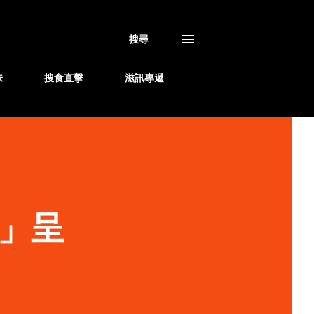
搜尋
味
搜食直擊
滋訊專遞
」呈