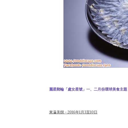
麗星郵輪「處女星號」一、二月份環球美食主題
東瀛美饌 - 2016年1月3至10日