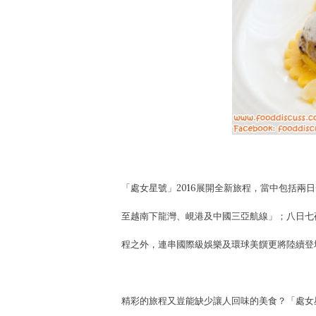
「處女星號」2016展開全新旅程，當中包括
至越南下龍灣、峴港及中國三亞航線」；八日七
程之外，連串國際級娛樂及環球美饌更將陸續登
精彩的旅程又豈能缺少讓人回味的美食？「處女