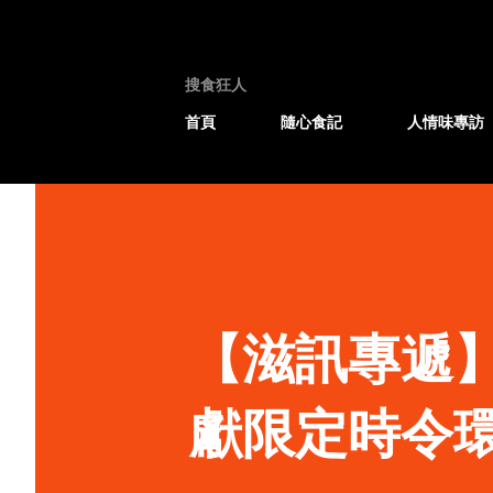
搜食狂人
首頁
隨心食記
人情味專訪
【滋訊專遞
獻限定時令