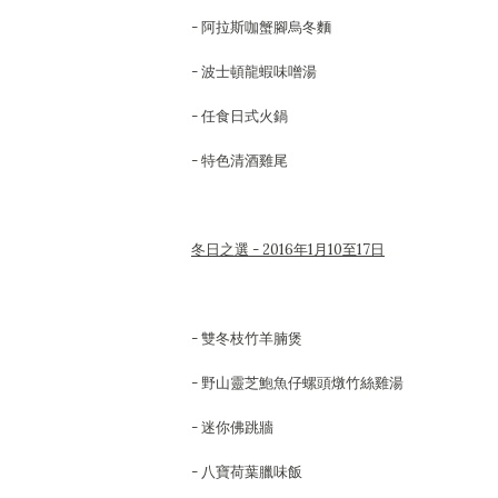
- 阿拉斯咖蟹腳烏冬麵
- 波士頓龍蝦味噌湯
- 任食日式火鍋
- 特色清酒雞尾
冬日之選 - 2016年1月10至17日
- 雙冬枝竹羊腩煲
- 野山靈芝鮑魚仔螺頭燉竹絲雞湯
- 迷你佛跳牆
- 八寶荷葉臘味飯