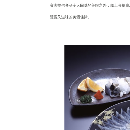
賓客提供各款令人回味的美饌之外，船上各餐廳
豐富又滋味的美酒佳餚。