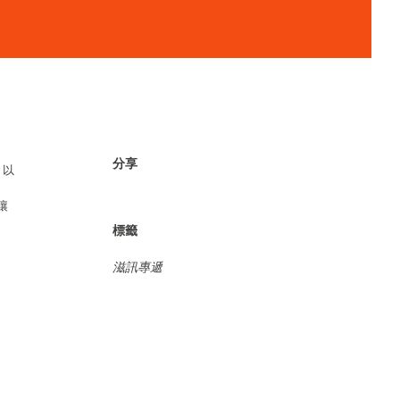
分享
，以
讓
標籤
滋訊專遞