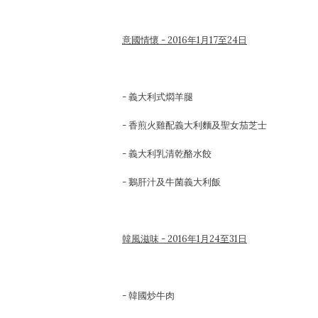
意國情懷 - 2016年1月17至24日
- 義大利式燜羊腿
- 香煎火雞配義大利麵及聖女茄芝士
- 義大利乳清乾酪水餃
- 鵝肝汁及牛菌義大利飯
韓風滋味 - 2016年1月24至31日
- 韓國炒牛肉