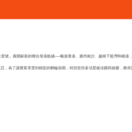
處女星號」展開嶄新的聯合母港航綫──暢遊香港、廣州南沙、越南下龍灣和峴港
三亞，為了讓賓客享受到精彩的郵輪假期，特別安排多項星級佳餚與娛樂，務求