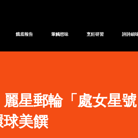
跳至主要內容
餓底報告
筆觸想味
烹飪研習
詩詩細
】麗星郵輪「處女星號
環球美饌