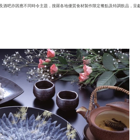
及酒吧亦因應不同時令主題，搜羅各地優質食材製作限定餐點及特調飲品，呈