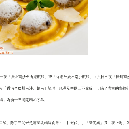
兩日一夜「廣州南沙至香港航線」或「香港至廣州南沙航線」；六日五夜「廣州南
夜「香港至廣州南沙、越南下龍灣、峴港及中國三亞航線」，除了豐富的郵輪
場，為新一年揭開精彩序幕。
星號」除了三間米芝蓮星級精選食肆：「甘飯館」、「新同樂」及「夜上海」