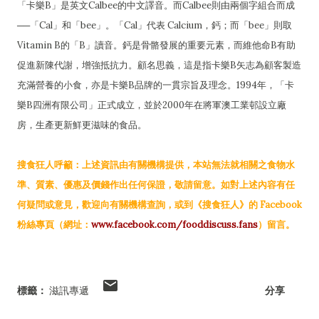
「卡樂B」是英文Calbee的中文譯音。而Calbee則由兩個字組合而成
──「Cal」和「bee」。「Cal」代表 Calcium，鈣；而「bee」則取
Vitamin B的「B」讀音。鈣是骨骼發展的重要元素，而維他命B有助
促進新陳代謝，增強抵抗力。顧名思義，這是指卡樂B矢志為顧客製造
充滿營養的小食，亦是卡樂B品牌的一貫宗旨及理念。1994年，「卡
樂B四洲有限公司」正式成立，並於2000年在將軍澳工業邨設立廠
房，生產更新鮮更滋味的食品。
搜食狂人呼籲：上述資訊由有關機構提供，本站無法就相關之食物水
準、質素、優惠及價錢作出任何保證，敬請留意。如對上述內容有任
何疑問或意見，歡迎向有關機構查詢，或到《搜食狂人》的 Facebook
粉絲專頁（網址：
www.facebook.com/fooddiscuss.fans
）留言。
標籤：
滋訊專遞
分享