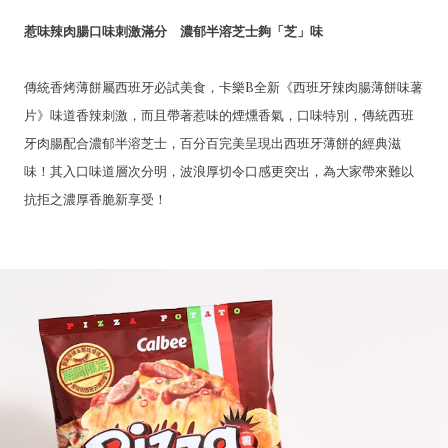
惹味辣肉腸口味刺激滿分 濃郁半溶芝士夠「芝」味
傳統香烤薄餅屬西班牙必試美食，卡樂B全新《西班牙辣肉腸薄餅味薯
片》味道香辣刺激，而且帶著惹味的煙燻香氣，口味特別，傳統西班
牙肉腸配合濃郁半溶芝士，百分百完美呈現出西班牙薄餅的經典滋
味！其入口味道層次分明，波浪厚切令口感更突出，為大家帶來難以
抗拒之濃厚香脆新享受！