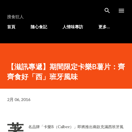
跳至主要內容
搜食狂人
首頁
隨心食記
人情味專訪
更多…
【滋訊專遞】期間限定卡樂B薯片：齊
齊食好「西」班牙風味
2月 06, 2016
著
名品牌「卡樂B（Calbee）」即將推出兩款充滿西班牙風