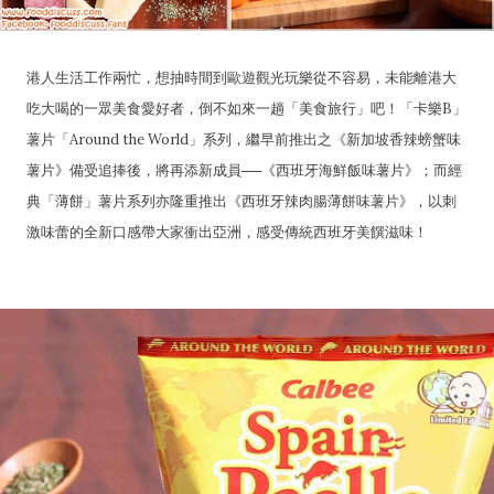
港人生活工作兩忙，想抽時間到歐遊觀光玩樂從不容易，未能離港大
吃大喝的一眾美食愛好者，倒不如來一趟「美食旅行」吧！「卡樂B」
薯片「Around the World」系列，繼早前推出之《新加坡香辣螃蟹味
薯片》備受追捧後，將再添新成員──《西班牙海鮮飯味薯片》；而經
典「薄餅」薯片系列亦隆重推出《西班牙辣肉腸薄餅味薯片》，以刺
激味蕾的全新口感帶大家衝出亞洲，感受傳統西班牙美饌滋味！