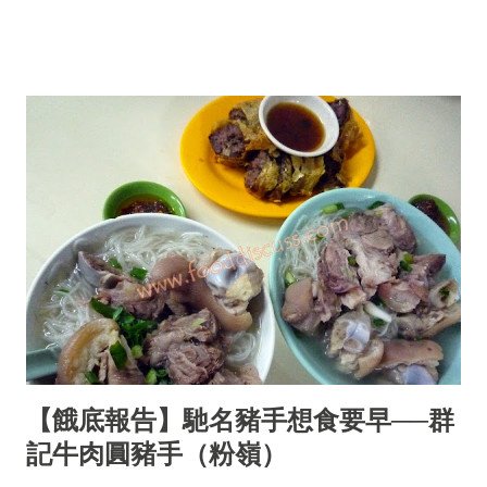
【餓底報告】馳名豬手想食要早──群
記牛肉圓豬手（粉嶺）