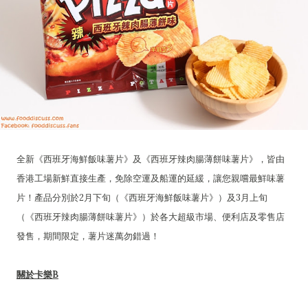
全新《西班牙海鮮飯味薯片》及《西班牙辣肉腸薄餅味薯片》，皆由
香港工場新鮮直接生產，免除空運及船運的延緩，讓您親嚐最鮮味薯
片！產品分別於2月下旬（《西班牙海鮮飯味薯片》）及3月上旬
（《西班牙辣肉腸薄餅味薯片》）於各大超級市場、便利店及零售店
發售，期間限定，薯片迷萬勿錯過！
關於卡樂B