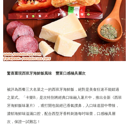
驚喜重現西班牙海鮮飯風味 豐富口感極具層次
被評為西餐三大名菜之一的西班牙海鮮飯，絕對是美食狂迷不能錯過
之菜式。「卡樂B」是次特別將經典口味融入薯片中，推出全新《西班
牙海鮮飯味薯片》，甫打開包裝經已香氣撲鼻，入口味道甜中帶辣，
濃郁海鮮味溢滿口腔，配合西型牙香料刺激每吋味蕾，口感極具層
次，保證一試難忘！