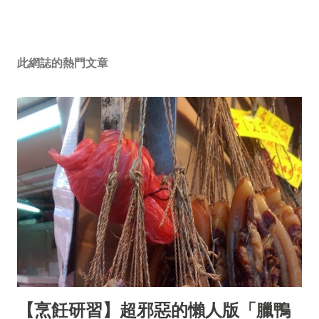
此網誌的熱門文章
【烹飪研習】超邪惡的懶人版「臘鴨