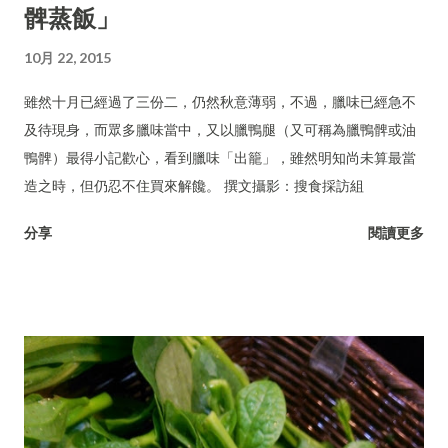
髀蒸飯」
10月 22, 2015
雖然十月已經過了三份二，仍然秋意薄弱，不過，臘味已經急不
及待現身，而眾多臘味當中，又以臘鴨腿（又可稱為臘鴨髀或油
鴨髀）最得小記歡心，看到臘味「出籠」，雖然明知尚未算最當
造之時，但仍忍不住買來解饞。 撰文攝影：搜食採訪組
分享
閱讀更多