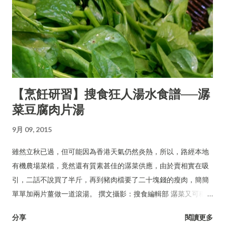
【烹飪研習】搜食狂人湯水食譜──潺
菜豆腐肉片湯
9月 09, 2015
雖然立秋已過，但可能因為香港天氣仍然炎熱，所以，路經本地
有機農場菜檔，竟然還有質素甚佳的潺菜供應，由於賣相實在吸
引，二話不說買了半斤，再到豬肉檔要了二十塊錢的瘦肉，簡簡
單單加兩片薑做一道滾湯。 撰文攝影：搜食編輯部 潺菜又可稱木
耳菜、落葵、豆腐菜、藤菜。
分享
閱讀更多