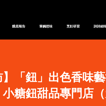
跳至主要內容
餓底報告
筆觸想味
烹飪研習
詩詩細
訪】「鈕」出色香味藝
：小糖鈕甜品專門店（