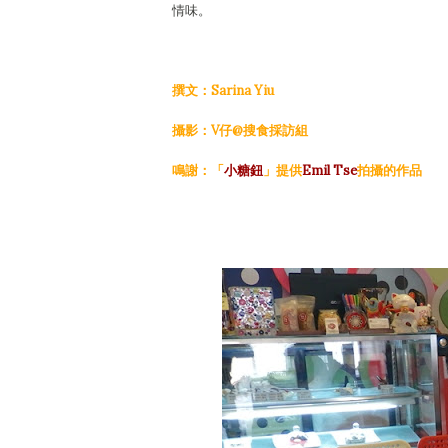
情味。
撰文：Sarina Yiu
攝影：V仔@搜食採訪組
鳴謝：「
小糖鈕
」提供
Emil Tse
拍攝的作品