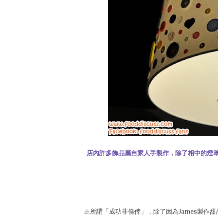
店內許多飾品屬自家人手製作，除了相中的燈
正所謂「成功非僥倖」，除了因為James製作