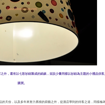
罩之外，還有以七彩衫鈕製成的紙鎮，並設少量同樣以衫鈕為主題的小禮品供客
購買。
甜品的天份，以及多年來努力累積的廚藝之外，從酒店學到的待客之道，同樣極