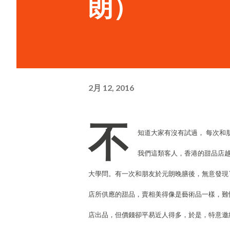
朗）
2月 12, 2016
不
知道大家有沒有試過， 每次和
我們這類客人，香港的甜品店
大學問。有一次和朋友於元朗晚膳後，無意發現
店所供應的甜品，賣相美得像是藝術品一樣，難
店出品，但價錢卻平易近人得多，於是，特意邀