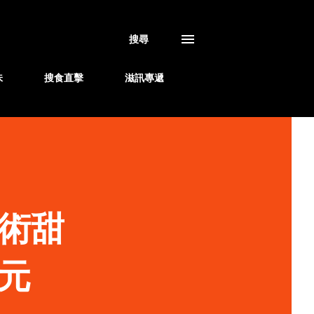
搜尋
味
搜食直擊
滋訊專遞
術甜
元