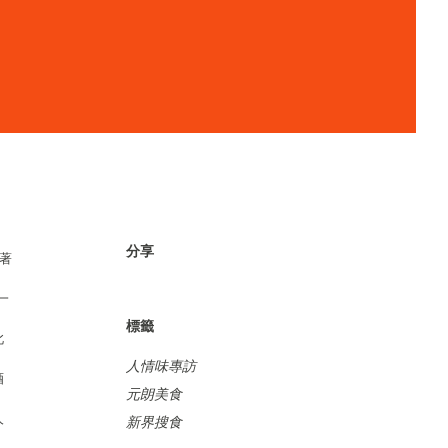
分享
著
一
標籤
此
人情味專訪
酒
元朗美食
人
新界搜食