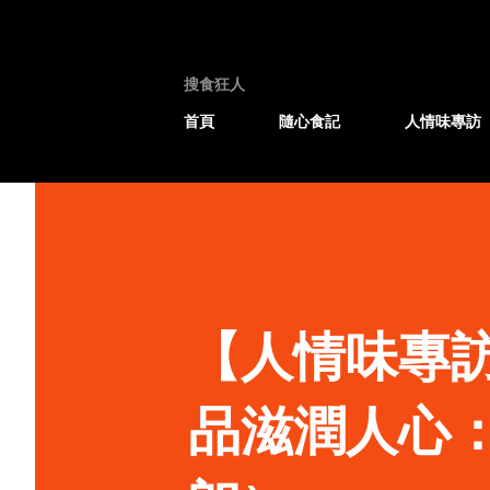
搜食狂人
首頁
隨心食記
人情味專訪
【人情味專
品滋潤人心