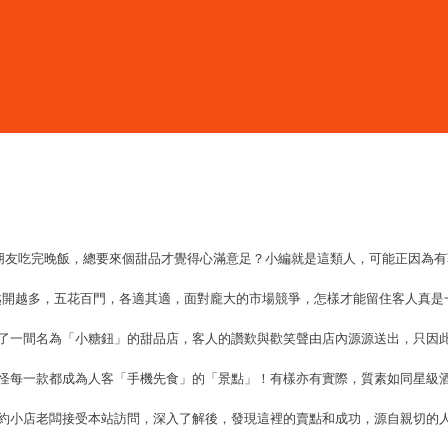
朋友吃完晚飯，總要來個甜品才覺得心滿意足？小編就是這類人，可能正因為有
越開越多，五花百門，各適其適，面對龐大的市場競爭，怎樣才能留住客人真是
了一間名為「小糖鈕」的甜品店，客人的讚歎與歡笑聲由店內源源送出，只因
怪每一款都成為人客「手機先食」的「景點」！有樣亦有實際，質素如同星級
約小店老闆接受本站訪問，深入了解後，發現這裡的賣點和成功，源自親切的