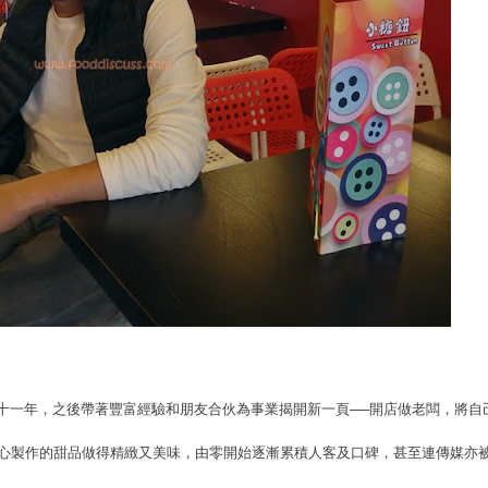
作十一年，之後帶著豐富經驗和朋友合伙為事業揭開新一頁──開店做老闆，將自
心製作的甜品做得精緻又美味，由零開始逐漸累積人客及口碑，甚至連傳媒亦