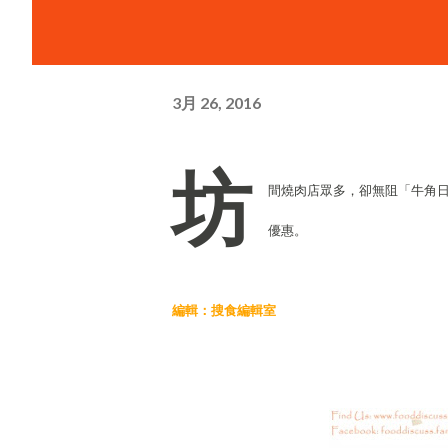
3月 26, 2016
坊
間燒肉店眾多，卻無阻「牛角
優惠。
編輯：搜食編輯室