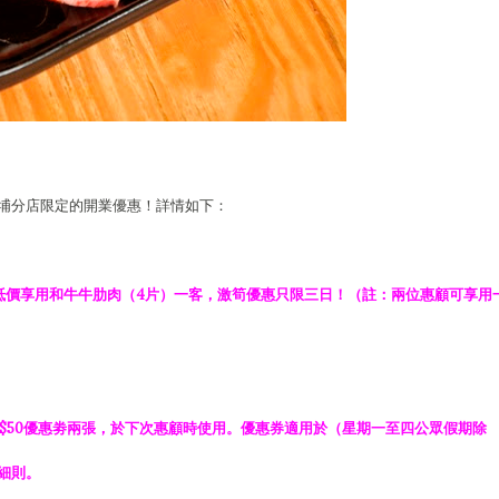
埔分店限定的開業優惠！詳情如下：
2超抵價享用和牛牛肋肉（4片）一客，激筍優惠只限三日！（註：兩位惠顧可享用
K$50優惠劵兩張，於下次惠顧時使用。優惠券適用於（星期一至四公眾假期除
細則。