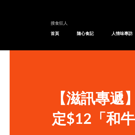
搜食狂人
首頁
隨心食記
人情味專訪
【滋訊專遞
定$12「和