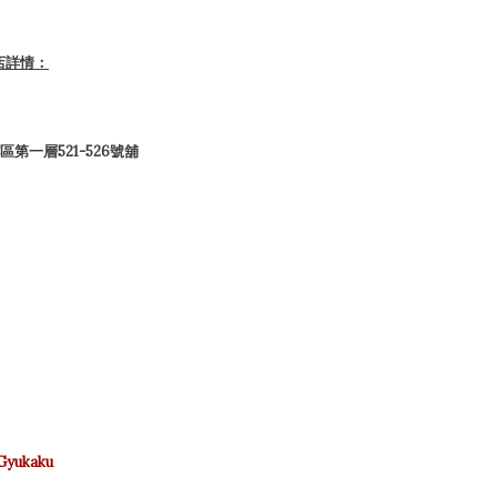
店詳情：
一層521-526號舖
Gyukaku