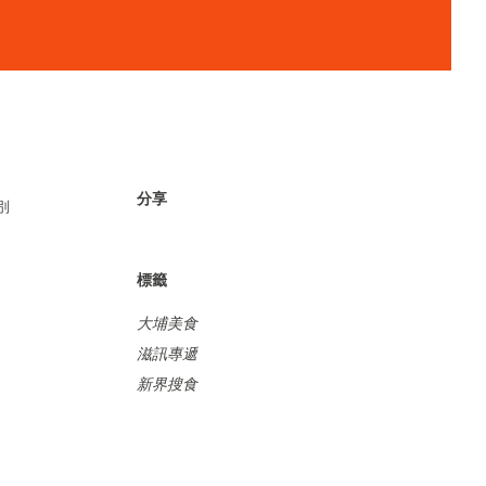
分享
別
標籤
大埔美食
滋訊專遞
新界搜食