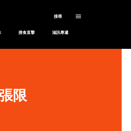
搜尋
味
搜食直擊
滋訊專遞
張限