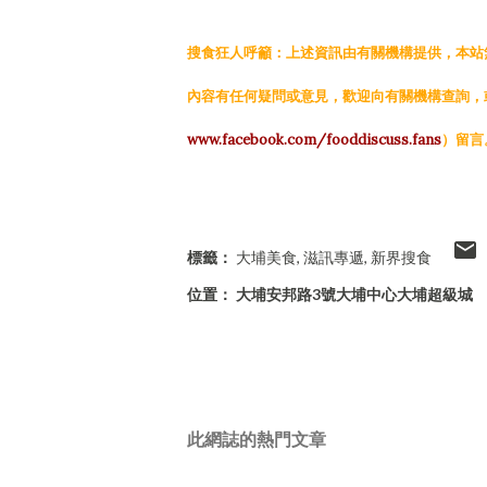
搜食狂人呼籲：上述資訊由有關機構提供，本站
內容有任何疑問或意見，歡迎向有關機構查詢，或到
www.facebook.com/fooddiscuss.fans
）留言
標籤：
大埔美食
滋訊專遞
新界搜食
位置：
大埔安邦路3號大埔中心大埔超級城
此網誌的熱門文章