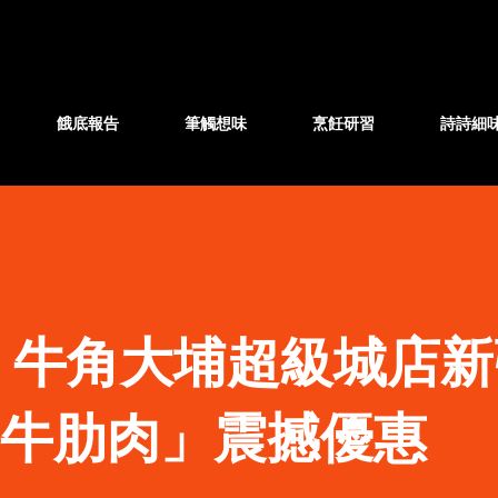
跳至主要內容
餓底報告
筆觸想味
烹飪研習
詩詩細
】牛角大埔超級城店新
牛牛肋肉」震撼優惠