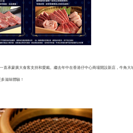
後，一直承蒙廣大食客支持和愛戴。繼去年中在香港仔中心商場開設新店，牛角大
更多滋味體驗！