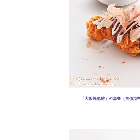
「大阪燒脆雞」A1套餐（售價港幣$