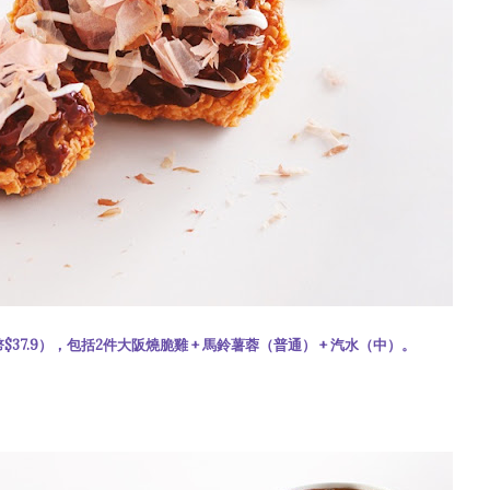
37.9），包括2件大阪燒脆雞 + 馬鈴薯蓉（普通） + 汽水（中）。