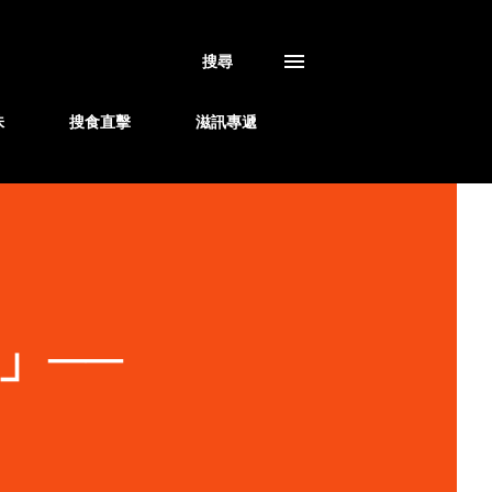
搜尋
味
搜食直擊
滋訊專遞
」──