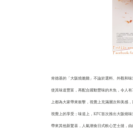
肯德基的「大阪燒脆雞」不論於選料、外觀和味
使其味道豐富，再配合躍動豐味的木魚，令人有
上都為大家帶來衝擊，視覺上充滿層次和美感，
視覺上的享受；味道上，KFC首次推出大阪燒
帶來其他新驚喜，人氣潮食日式軟心芝士撻，由