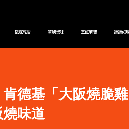
跳至主要內容
餓底報告
筆觸想味
烹飪研習
詩詩細
】肯德基「大阪燒脆雞
阪燒味道