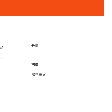
分享
能品
汁，
標籤
滋訊專遞