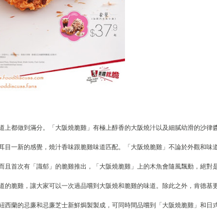
道上都做到滿分。「大阪燒脆雞」有極上醇香的大阪燒汁以及細膩幼滑的沙律
耳目一新的感覺，燒汁香味跟脆雞味道匹配。「大阪燒脆雞」不論於外觀和味
而且首次有「識郁」的脆雞推出，「大阪燒脆雞」上的木魚會隨風飄動，絕對
味道的脆雞，讓大家可以一次過品嚐到大阪燒和脆雞的味道。除此之外，肯德基
紐西蘭的忌廉和忌廉芝士新鮮焗製製成，可同時間品嚐到「大阪燒脆雞」和日