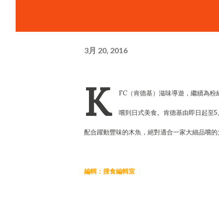
3月 20, 2016
K
FC（肯德基）滋味導遊，繼續為
嚐到日式美食。肯德基由即日起至5
配合躍動豐味的木魚，絕對適合一家大細品嚐的
編輯：搜食編輯室