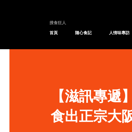
搜食狂人
首頁
隨心食記
人情味專訪
【滋訊專遞
食出正宗大