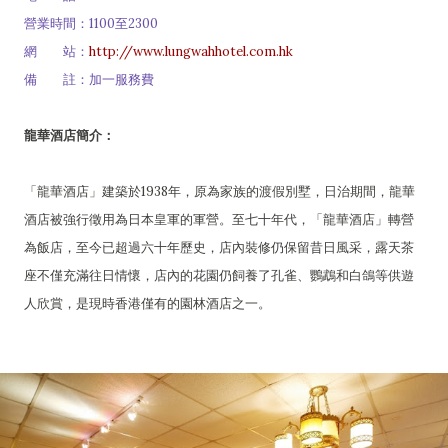
營業時間：1100至2300
網 站：
http://www.lungwahhotel.com.hk
備 註：加一服務費
龍華酒店簡介：
「龍華酒店」建築於1938年，原為家族的渡假別墅，日治期間，龍華
酒店被強行徵用為日本皇軍的軍營。至七十年代，「龍華酒店」轉營
為飯店，至今已超過六十年歷史，店內裝修仍保留昔日風采，露天茶
座不僅充滿往日情懷，店內的花園仍飼養了孔雀、鸚鵡和白鴿等供遊
人欣賞，是現時香港僅有的園林酒店之一。