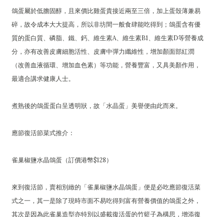
鴿蛋屬於低膽固醇，且來價比雞蛋貴接近兩至三倍，加上蛋殼薄兼易
碎，故令成本大大提高，所以非坊間一般食肆能吃得到；鴿蛋含有優
質的蛋白質、磷脂、鐵、鈣、維生素A、維生素B1、維生素D等營養成
分，亦有改善皮膚細胞活性、皮膚中彈力纖維性，增加顏面部紅潤
（改善血液循環、增加血色素）等功能，營養豐富，又具美顏作用，
最適合講求健康人士。
煮熟後的鴿蛋蛋白呈透明狀，故「水晶蛋」美譽便由此而來。
應節復活節菜式推介：
雀巢椒鹽水晶鴿蛋（訂價港幣$128）
來到復活節，賣相別緻的「雀巢椒鹽水晶鴿蛋」便是必吃應節復活菜
式之一，其一是除了現時市面不易吃得到富有營養價值的鴿蛋之外，
其次是因為此雀巢造型亦特別以盛載復活蛋的竹籃子為構思，增添復