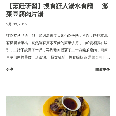
【烹飪研習】搜食狂人湯水食譜──潺
菜豆腐肉片湯
9月 09, 2015
雖然立秋已過，但可能因為香港天氣仍然炎熱，所以，路經本地
有機農場菜檔，竟然還有質素甚佳的潺菜供應，由於賣相實在吸
引，二話不說買了半斤，再到豬肉檔要了二十塊錢的瘦肉，簡簡
單單加兩片薑做一道滾湯。 撰文攝影：搜食編輯部 潺菜又可稱木
耳菜、落葵、豆腐菜、藤菜。
分享
閱讀更多