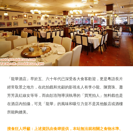
「龍華酒店」早於五、六十年代已深受各大食客歡迎，更是粵語長片
經常取景之地方，在此拍戲和光顧的影視名人有李小龍、陳寶珠、蕭
芳芳及紅線女等等，而由彭浩翔導演執導的「買兇拍人」煞料戲也是
在酒店內拍攝，可見「龍華」的風味和吸引力並不是其他飯店或酒樓
所能夠媲美。
搜食狂人呼籲：上述資訊由食肆提供，本站無法就相關之食物水準、