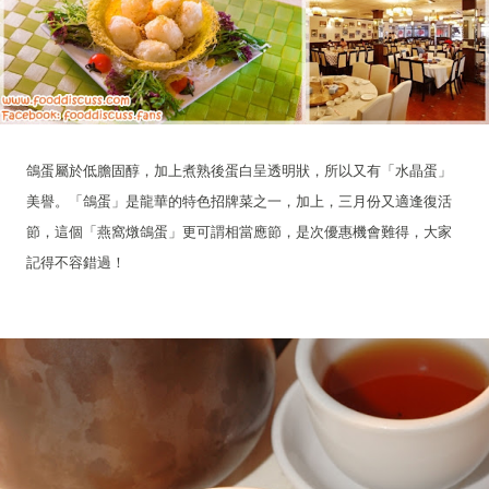
鴿蛋屬於低膽固醇，加上煮熟後蛋白呈透明狀，所以又有「水晶蛋」
美譽。「鴿蛋」是龍華的特色招牌菜之一，加上，三月份又適逢復活
節，這個「燕窩燉鴿蛋」更可謂相當應節，是次優惠機會難得，大家
記得不容錯過！