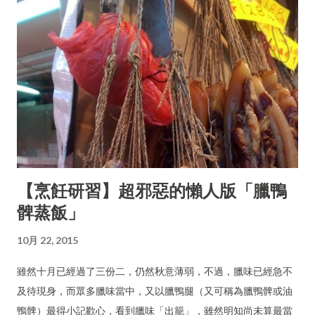
【烹飪研習】超邪惡的懶人版「臘鴨
髀蒸飯」
10月 22, 2015
雖然十月已經過了三份二，仍然秋意薄弱，不過，臘味已經急不
及待現身，而眾多臘味當中，又以臘鴨腿（又可稱為臘鴨髀或油
鴨髀）最得小記歡心，看到臘味「出籠」，雖然明知尚未算最當