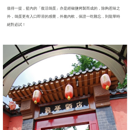
值得一提，籃內的「復活鴿蛋」亦是經椒鹽烤製而成的，除夠惹味之
外，鴿蛋更有入口即溶的感覺，外脆內軟，保證一吃難忘，到龍華時
絕對必試！