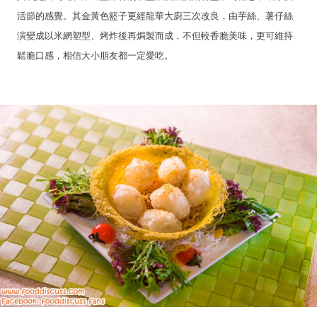
活節的感覺。其金黃色籃子更經龍華大廚三次改良，由芋絲、薯仔絲
演變成以米網塑型、烤炸後再焗製而成，不但較香脆美味，更可維持
鬆脆口感，相信大小朋友都一定愛吃。