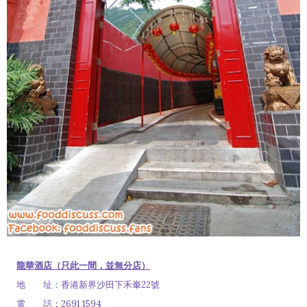
龍華酒店（只此一間，並無分店）
地 址：香港新界沙田下禾輋22號
電 話：2691 1594