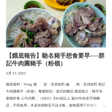
【餓底報告】馳名豬手想食要早──群
記牛肉圓豬手（粉嶺）
2月 17, 2015
餓底報料：Wing 攝 影：見習校對 編 輯：見習校對 群記
牛肉圓豬手（粉嶺） 餐廳類別：港式粉麵店 餓底推介：豬手米、
家鄉炸卷 人均消費：（HKD）$40或以上 逾30年的老字號麵
店，平民格局，木桌加摺椅且不設冷氣，食物選擇只有幾樣：豬