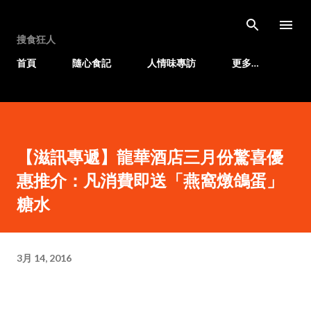
跳至主要內容
搜食狂人
首頁
隨心食記
人情味專訪
更多…
【滋訊專遞】龍華酒店三月份驚喜優
惠推介：凡消費即送「燕窩燉鴿蛋」
糖水
3月 14, 2016