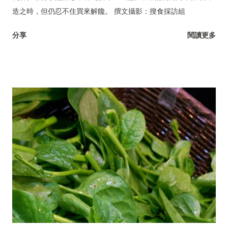
造之時，但仍忍不住買來解饞。 撰文攝影：搜食採訪組
分享
閱讀更多