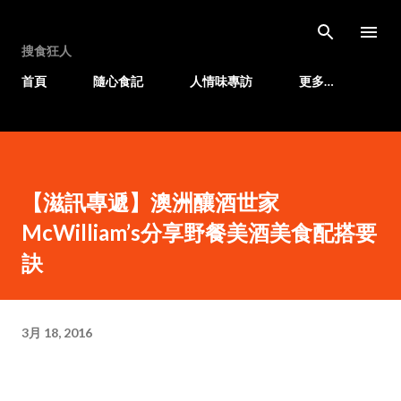
跳至主要內容
搜食狂人
首頁
隨心食記
人情味專訪
更多…
【滋訊專遞】澳洲釀酒世家
McWilliam’s分享野餐美酒美食配搭要
訣
3月 18, 2016