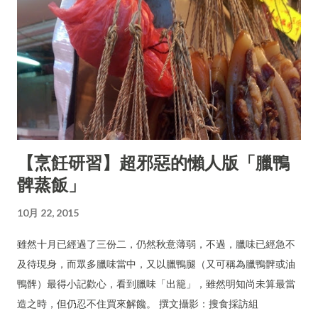
【烹飪研習】超邪惡的懶人版「臘鴨
髀蒸飯」
10月 22, 2015
雖然十月已經過了三份二，仍然秋意薄弱，不過，臘味已經急不
及待現身，而眾多臘味當中，又以臘鴨腿（又可稱為臘鴨髀或油
鴨髀）最得小記歡心，看到臘味「出籠」，雖然明知尚未算最當
造之時，但仍忍不住買來解饞。 撰文攝影：搜食採訪組