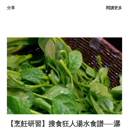
分享
閱讀更多
【烹飪研習】搜食狂人湯水食譜──潺