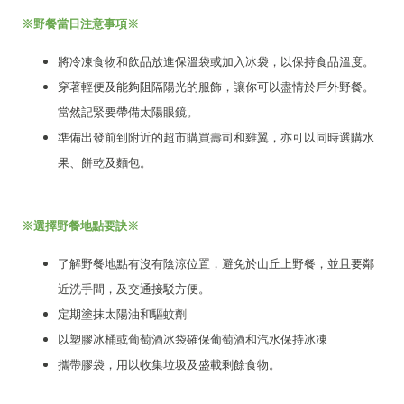
※野餐當日注意事項※
將冷凍食物和飲品放進保溫袋或加入冰袋，以保持食品溫度。
穿著輕便及能夠阻隔陽光的服飾，讓你可以盡情於戶外野餐。
當然記緊要帶備太陽眼鏡。
準備出發前到附近的超市購買壽司和雞翼，亦可以同時選購水
果、餅乾及麵包。
※選擇野餐地點要訣※
了解野餐地點有沒有陰涼位置，避免於山丘上野餐，並且要鄰
近洗手間，及交通接駁方便。
定期塗抹太陽油和驅蚊劑
以塑膠冰桶或葡萄酒冰袋確保葡萄酒和汽水保持冰凍
攜帶膠袋，用以收集垃圾及盛載剩餘食物。