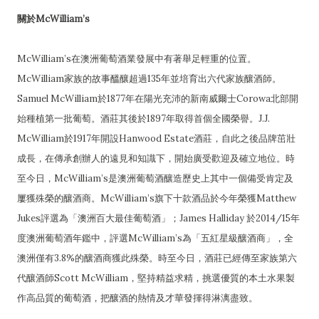
關於McWilliam’s
McWilliam’s在澳洲葡萄酒業發展中有著舉足輕重的位置。
McWilliam家族的故事醞釀超過135年並培育出六代家族釀酒師。
Samuel McWilliam於1877年在陽光充沛的新南威爾士Corowa北部開
始種植第一批葡萄。酒莊其後於1897年取得首個全國榮譽。J.J.
McWilliam於1917年開設Hanwood Estate酒莊，自此之後品牌茁壯
成長，在傳承創辦人的遠見和知識下，開始廣受歡迎及確立地位。時
至今日，McWilliam’s是澳洲葡萄酒釀造歷史上其中一個備受肯定及
屢獲殊榮的釀酒商。McWilliam’s旗下十款酒品於今年榮獲Matthew
Jukes評選為「澳洲百大最佳葡萄酒」；James Halliday 於2014/15年
度澳洲葡萄酒年鑑中，評選McWilliam’s為「五紅星級釀酒商」，全
澳洲僅有3.8%的釀酒商獲此殊榮。時至今日，酒莊已經傳至家族第六
代釀酒師Scott McWilliam，堅持精益求精，挑選優質的本土水果製
作高品質的葡萄酒，把釀酒的熱情及才華發揮得淋漓盡致。