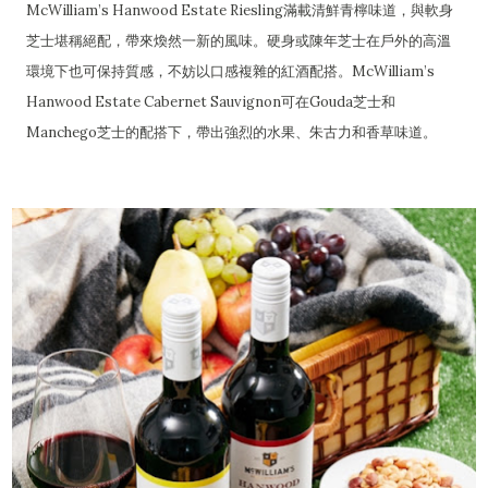
McWilliam’s Hanwood Estate Riesling滿載清鮮青檸味道，與軟身
芝士堪稱絕配，帶來煥然一新的風味。硬身或陳年芝士在戶外的高溫
環境下也可保持質感，不妨以口感複雜的紅酒配搭。McWilliam’s
Hanwood Estate Cabernet Sauvignon可在Gouda芝士和
Manchego芝士的配搭下，帶出強烈的水果、朱古力和香草味道。