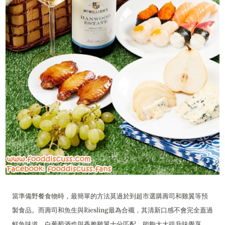
當準備野餐食物時，最簡單的方法莫過於到超市選購壽司和雞翼等預
製食品。而壽司和魚生與Riesling最為合襯，其清新口感不會完全蓋過
鮮魚味道。白葡萄酒也與香脆雞翼十分匹配，能夠大大提升味覺享