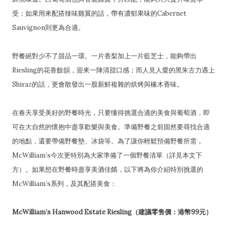
受；如果用來配搭辣味雞翼的話，帶有濃郁果味的Cabernet
Sauvignon則更為合適。
野餐絕對少不了甜品一環。一片香梨加上一片藍芝士，能夠帶出
Riesling的花香餘韻，迎來一陣清甜口感；而人見人愛的黑朱古力遇上
Shiraz的話，更會散發出一股新鮮複雜的烘烤與橡木香味。
在春天享受美好的野餐時光，只要懂得挑選合適的美食與葡萄酒，即
可在大自然的懷抱中盡享歡樂與美食。準備野餐之前固然要尋找合適
的地點，還要帶備野餐墊、冰袋等。為了讓你輕鬆預備野餐所需，
McWilliam’s今次更特別為大家準備了一個野餐清單（詳見本文下
方）。如果想在野餐時盡享美酒佳餚，以下將為你介紹特別挑選的
McWilliam’s系列，及其配搭美食：
McWilliam’s Hanwood Estate Riesling（建議零售價：港幣99元）