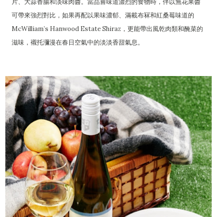
片、大蒜香腸和淡味肉醬。當品嘗味道濃烈的食物時，伴以無花果醬
可帶來強烈對比，如果再配以果味濃郁、滿載布冧和紅桑莓味道的
McWilliam’s Hanwood Estate Shiraz，更能帶出風乾肉類和醃菜的
滋味，襯托瀰漫在春日空氣中的淡淡香甜氣息。