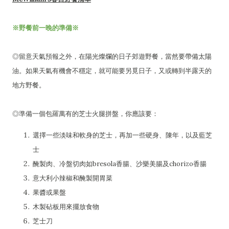
※野餐前一晚的準備※
◎留意天氣預報之外，在陽光燦爛的日子郊遊野餐，當然要帶備太陽
油。如果天氣有機會不穩定，就可能要另覓日子，又或轉到半露天的
地方野餐。
◎準備一個包羅萬有的芝士火腿拼盤，你應該要：
選擇一些淡味和軟身的芝士，再加一些硬身、陳年，以及藍芝
士
醃製肉、冷盤切肉如bresola香腸、沙樂美腸及chorizo香腸
意大利小辣椒和醃製開胃菜
果醬或果盤
木製砧板用來擺放食物
芝士刀