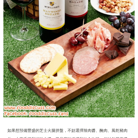
如果想預備豐盛的芝士火腿拼盤，不妨選擇辣肉醬、醃肉、風乾豬肉