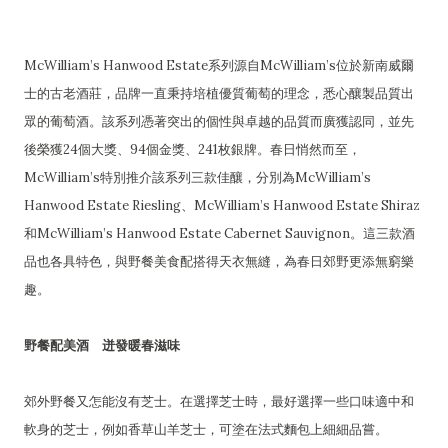
McWilliam’s Hanwood Estate系列源自McWilliam’s位於新南威爾
士的古老酒莊，品牌一直秉持培植優質葡萄的理念，悉心釀製品質出
眾的葡萄酒。該系列憑著突出的個性與卓越的品質而廣獲認同，並先
後榮獲24個大獎、94個金獎、241枚銀牌。春日悄然而至，
McWilliam’s特別推介該系列三款佳釀，分別為McWilliam’s
Hanwood Estate Riesling、McWilliam’s Hanwood Estate Shiraz
和McWilliam’s Hanwood Estate Cabernet Sauvignon。這三款酒
品也各具特色，與野餐美食配搭得天衣無縫，為春日郊野更添無窮樂
趣。
野餐配美酒 迸發暖春滋味
郊外野餐又怎能沒有芝士。在選擇芝士時，最好選擇一些口味適中和
軟身的芝士，例如香草山羊芝士，可塗在法式麵包上細細品嘗。