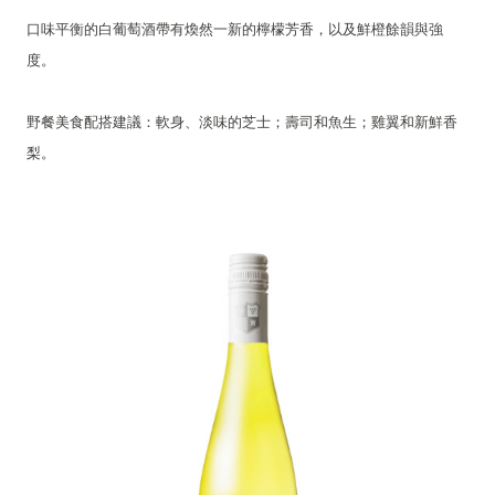
口味平衡的白葡萄酒帶有煥然一新的檸檬芳香，以及鮮橙餘韻與強
度。
野餐美食配搭建議：軟身、淡味的芝士；壽司和魚生；雞翼和新鮮香
梨。