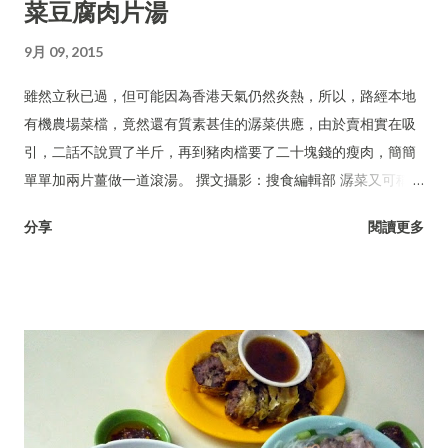
菜豆腐肉片湯
9月 09, 2015
雖然立秋已過，但可能因為香港天氣仍然炎熱，所以，路經本地
有機農場菜檔，竟然還有質素甚佳的潺菜供應，由於賣相實在吸
引，二話不說買了半斤，再到豬肉檔要了二十塊錢的瘦肉，簡簡
單單加兩片薑做一道滾湯。 撰文攝影：搜食編輯部 潺菜又可稱木
耳菜、落葵、豆腐菜、藤菜。
分享
閱讀更多