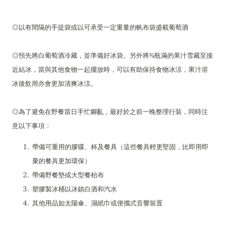
◎以有間隔的手提袋或以可承受一定重量的帆布袋盛載葡萄酒
◎預先將白葡萄酒冷藏，並準備好冰袋。另外將¾瓶滿的果汁雪藏至接
近結冰，當與其他食物一起擺放時，可以有助保持食物冰涼，果汁溶
冰後飲用亦會更加清爽冰涼。
◎為了避免在野餐當日手忙腳亂，最好於之前一晚整理行裝，同時注
意以下事項：
帶備可重用的膠碟、杯及餐具（這些餐具輕更堅固，比即用即
棄的餐具更加環保）
帶備野餐墊或大型餐枱布
塑膠製冰桶以冰鎮白酒和汽水
其他用品如太陽傘、濕紙巾或便攜式音響裝置