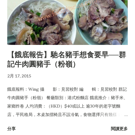
【餓底報告】馳名豬手想食要早──群
記牛肉圓豬手（粉嶺）
2月 17, 2015
餓底報料：Wing 攝 影：見習校對 編 輯：見習校對 群記
牛肉圓豬手（粉嶺） 餐廳類別：港式粉麵店 餓底推介：豬手米、
家鄉炸卷 人均消費：（HKD）$40或以上 逾30年的老字號麵
店，平民格局，木桌加摺椅且不設冷氣，食物選擇只有幾樣：豬
手、牛丸及牛腩，可配粉麵或淨食，還有油菜及每日限量供應的
分享
閱讀更多
家鄉炸卷。但無論一年四季皆經常爆場，甚至吸引許多名人紅星