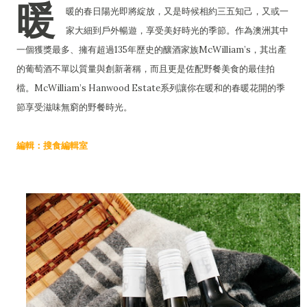
暖
暖的春日陽光即將綻放，又是時候相約三五知己，又或一
家大細到戶外暢遊，享受美好時光的季節。作為澳洲其中
一個獲獎最多、擁有超過135年歷史的釀酒家族McWilliam’s，其出產
的葡萄酒不單以質量與創新著稱，而且更是佐配野餐美食的最佳拍
檔。McWilliam’s Hanwood Estate系列讓你在暖和的春暖花開的季
節享受滋味無窮的野餐時光。
編輯：搜食編輯室