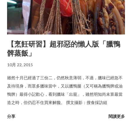
【烹飪研習】超邪惡的懶人版「臘鴨
髀蒸飯」
10月 22, 2015
雖然十月已經過了三份二，仍然秋意薄弱，不過，臘味已經急不
及待現身，而眾多臘味當中，又以臘鴨腿（又可稱為臘鴨髀或油
鴨髀）最得小記歡心，看到臘味「出籠」，雖然明知尚未算最當
造之時，但仍忍不住買來解饞。 撰文攝影：搜食採訪組
分享
閱讀更多