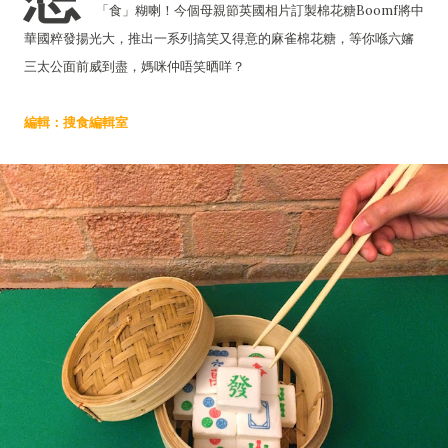
「食」糊喇！今個母親節英國相片訂製棉花糖Boomf將中
華國粹發揚光大，推出一系列搞笑又得意的麻雀棉花糖，等你喺六嬸
三太公面前威到盡，媽咪仲唔笑晒咩？
編輯：搜食編輯室