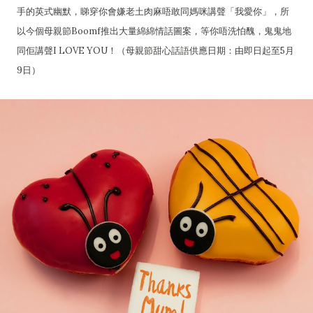
手的英式幽默，睇穿你會嫌老土肉麻唔敢同媽咪講聲「我愛你」，所
以今個母親節Boomf推出大量綿綿情話圖案，等你唔洗怕醜，鬼鬼地
同佢講聲I LOVE YOU！（母親節甜心話語供應日期：由即日起至5月
9日）