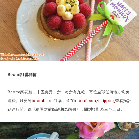
Boomf訂講詳情
Boomf綿花糖二十五美元一盒，每盒有九粒，寄往全球任何地方均免
運費。只要到
boomf.com
訂購，並在
boomf.com/shipping
查看預計
到達時間。綿花糖開封前保鮮期為兩個月，開封後則為三至五日。