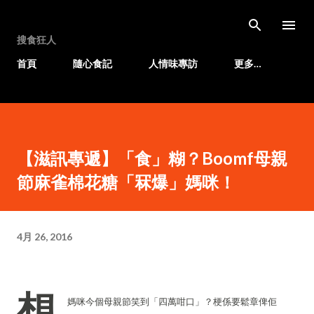
跳至主要內容
搜食狂人
首頁
隨心食記
人情味專訪
更多…
【滋訊專遞】「食」糊？Boomf母親
節麻雀棉花糖「冧爆」媽咪！
4月 26, 2016
想
媽咪今個母親節笑到「四萬咁口」？梗係要鬆章俾佢