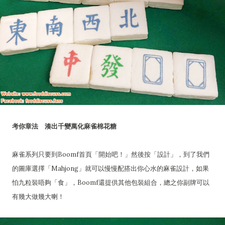
考你章法 湊出千變萬化麻雀棉花糖
麻雀系列只要到Boomf首頁「開始吧！」然後按「設計」，到了我們
的圖庫選擇「Mahjong」就可以慢慢配搭出你心水的麻雀設計，如果
怕九粒裝唔夠「食」，Boomf還提供其他包裝組合，總之你副牌可以
有幾大做幾大喇！