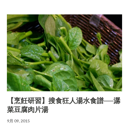
【烹飪研習】搜食狂人湯水食譜──潺
菜豆腐肉片湯
9月 09, 2015