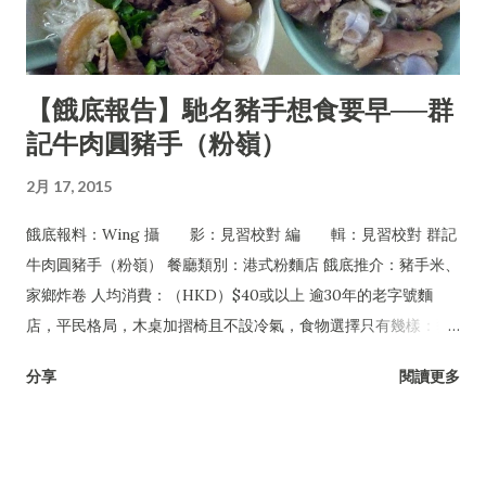
【餓底報告】馳名豬手想食要早──群
記牛肉圓豬手（粉嶺）
2月 17, 2015
餓底報料：Wing 攝 影：見習校對 編 輯：見習校對 群記
牛肉圓豬手（粉嶺） 餐廳類別：港式粉麵店 餓底推介：豬手米、
家鄉炸卷 人均消費：（HKD）$40或以上 逾30年的老字號麵
店，平民格局，木桌加摺椅且不設冷氣，食物選擇只有幾樣：豬
手、牛丸及牛腩，可配粉麵或淨食，還有油菜及每日限量供應的
分享
閱讀更多
家鄉炸卷。但無論一年四季皆經常爆場，甚至吸引許多名人紅星
專程到訪，如遇爆滿必須自行站在食客後面等位，任何人皆無特
權，是一間非常有性格的平民小店。