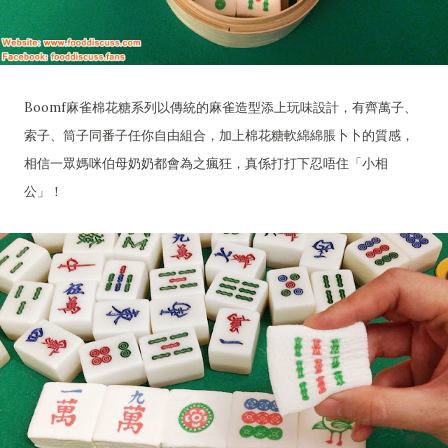
Boomf麻雀棉花糖系列以傳統的麻雀造型添上玩味設計，有齊萬子、
索子、筒子同番子任你自由組合，加上棉花糖軟綿綿脹卜卜的質感，
相信一眾媽咪伯母奶奶都會為之瘋狂，真係打打下忍唔住「小相
公」！