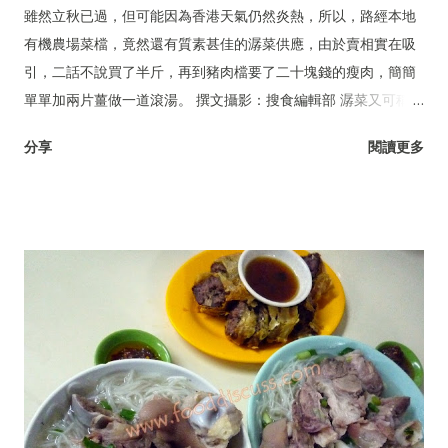
雖然立秋已過，但可能因為香港天氣仍然炎熱，所以，路經本地
有機農場菜檔，竟然還有質素甚佳的潺菜供應，由於賣相實在吸
引，二話不說買了半斤，再到豬肉檔要了二十塊錢的瘦肉，簡簡
單單加兩片薑做一道滾湯。 撰文攝影：搜食編輯部 潺菜又可稱木
耳菜、落葵、豆腐菜、藤菜。
分享
閱讀更多