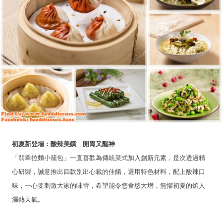
初夏新登場：酸辣美饌 開胃又醒神
「翡翠拉麵小籠包」一直喜歡為傳統菜式加入創新元素，是次透過精
心研製，誠意推出四款別出心裁的佳餚，選用特色材料，配上酸辣口
味，一心要刺激大家的味蕾，希望能令您食慾大增，無懼初夏的煩人
濕熱天氣。