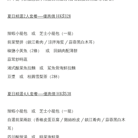
夏日精選2人套餐──優惠價 HK$328
辣蝦小籠包 或 芝士小籠包（一籠）
前菜雙拼（鎮江肴肉 / 涼拌海蜇 / 蒜蓉黑白木耳）
椒鹽小黃魚（2條） 或 回鍋肉配薄餅
蒜茸炒時蔬
湘式酸菜魚拉麵 或 鯊魚骨海鮮拉麵
豆漿 或 桂圓雪梨茶（2杯）
夏日精選4人套餐──優惠價 HK$538
辣蝦小籠包 或 芝士小籠包（一籠）
自選前菜兩款（香椿皮蛋豆腐 / 雞絲粉皮 / 鎮江肴肉 / 蒜蓉黑白木
耳）
四川酸辣湯 或 時菜海鮮羹