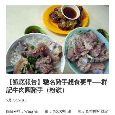
【餓底報告】馳名豬手想食要早──群
記牛肉圓豬手（粉嶺）
2月 17, 2015
餓底報料：Wing 攝 影：見習校對 編 輯：見習校對 群記