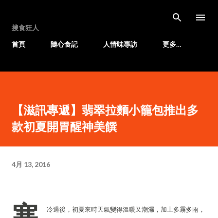
跳至主要內容
搜食狂人
首頁
隨心食記
人情味專訪
更多…
【滋訊專遞】翡翠拉麵小籠包推出多
款初夏開胃醒神美饌
4月 13, 2016
寒
冷過後，初夏來時天氣變得溫暖又潮濕，加上多霧多雨，