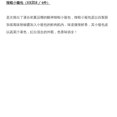
辣蝦小籠包（HK$58 / 4件）
是次推出了適合初夏品嚐的醒神辣蝦小籠包，辣蝦小籠包是以自製新
加坡風味辣椒醬加入小籠包的鮮肉餡內，味道微辣鮮香，其小籠包皮
以蔬菜汁著色，紅白混合的外觀，色香味俱全！