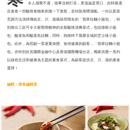
令人感覺不適，做事沒精打采，更遑論是胃口，此時最適
合進食一些酸辣食物來刺激一下食慾，並袪除身體濕氣。一向以新派
烹調方法演繹傳統京、川、滬風味而聞名的「翡翠拉麵小籠包」，特
別推出三款可令大家開胃醒神的全新酸辣清爽菜式，包括辣蝦小籠
包、酸菜魚和酸菜魚拉麵，同時，熱推時下風靡全城的芝士味小籠
包。此外，為照顧一眾著重身體、食得健康的顧客，「翡翠拉麵小籠
包」亦特別於其國際金融中心及香港國際機場分店，獨家供應一系列
以綠色生活和健康為主題的素食菜式，為顧客提供京、川、滬的素食
選擇！
編輯：搜食編輯室