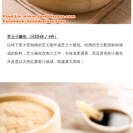
芝士小籠包 （HK$48 / 4件）
以時下受大眾熱捧的芝士製作成芝士小籠包。幼滑的芝士配搭鮮肉做
成的餡料，芝士融化在肉汁之中，令味道更濃香，而且黃色的小籠包
外皮是以天然紅蘿蔔汁做成，既健康又美味！