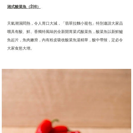
湘式酸菜魚（$98）
天氣潮濕悶熱，令人胃口大減，「翡翠拉麵小籠包」特別邀請大家品
嚐具有酸、鮮、香獨特風味的全新開胃菜式酸菜魚，酸菜魚以新鮮鱸
魚起片，魚肉嫩滑，內有粉皮吸收酸菜魚湯精華，酸中帶辣，定必令
大家食慾大增。