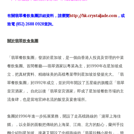
有關翡翠餐飲集團詳細資料，請瀏覽
http://hk.crystaljade.com
，或
致電 (852) 2688 0928查詢。
關於翡翠飲食集團
「翡翠餐飲集團」發源於星加坡，是一個由香港人投資及管理的中菜
餐飲集團。首間餐廳──翡翠酒家以粵菜為主，於1990年在星加坡成
立，把真材實料、精緻味美的高檔粵菜帶到星加坡並發揚光大。「翡
翠餐飲集團」於1992年成立，並於同年開設了五星級的旗艦店「翡翠
皇宮酒家」。自此以後「翡翠皇宮酒家」即成了星加坡餐飲市場的主
流食肆，也是當地官紳名流的飯堂及宴會場所。
集團於1996年進一步拓展業務，開設了走高檔路線的「滬翠上海佳
餚」，以全新的面貌把傳統的上海菜、江南、北方的點心，蘭州手拉
麵介紹到星加坡。接著又開設了中檔路線的「翡翠拉麵小籠包」，簡