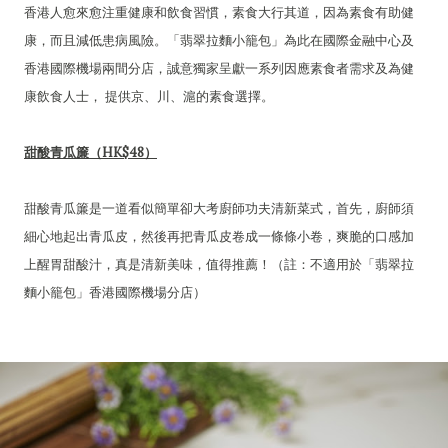
香港人愈來愈注重健康和飲食習慣，素食大行其道，因為素食有助健
康，而且減低患病風險。「翡翠拉麵小籠包」為此在國際金融中心及
香港國際機場兩間分店，誠意獨家呈獻一系列因應素食者需求及為健
康飲食人士， 提供京、川、滬的素食選擇。
甜酸青瓜簾（HK$48）
甜酸青瓜簾是一道看似簡單卻大考廚師功夫清新菜式，首先，廚師須
細心地起出青瓜皮，然後再把青瓜皮卷成一條條小卷，爽脆的口感加
上醒胃甜酸汁，真是清新美味，值得推薦！（註：不適用於「翡翠拉
麵小籠包」香港國際機場分店）