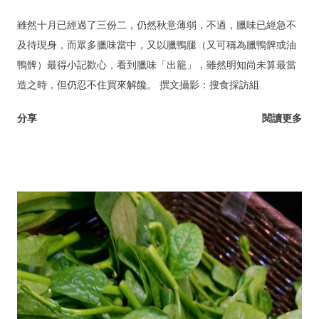
雖然十月已經過了三份二，仍然秋意薄弱，不過，臘味已經急不
及待現身，而眾多臘味當中，又以臘鴨腿（又可稱為臘鴨髀或油
鴨髀）最得小記歡心，看到臘味「出籠」，雖然明知尚未算最當
造之時，但仍忍不住買來解饞。 撰文攝影：搜食採訪組
分享
閱讀更多