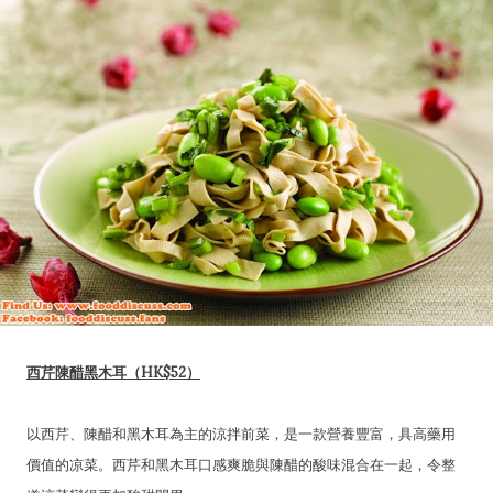
西芹陳醋黑木耳（HK$52）
以西芹、陳醋和黑木耳為主的涼拌前菜，是一款營養豐富，具高藥用
價值的凉菜。西芹和黑木耳口感爽脆與陳醋的酸味混合在一起，令整