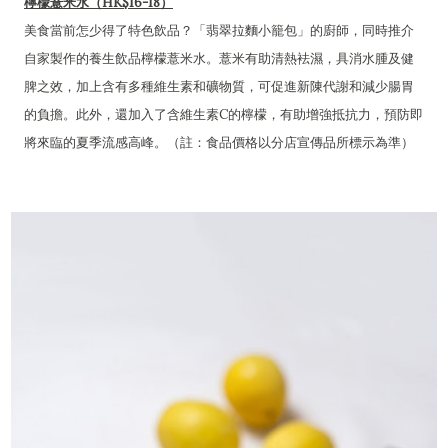
檸檬薏米水（HK$16-18）
美食當前怎少得了特色飲品？「翡翠拉麵小籠包」的廚師，同時推介
自家製作的養生飲品檸檬薏米水。薏米有助清熱袪濕，具消水腫及健
脾之效，加上含有多種維生素和礦物質，可促進新陳代謝和減少腸胃
的負擔。此外，還加入了含維生素C的檸檬，有助增強抵抗力，預防即
將來臨的夏季流感高峰。（註：食品價格以分店宣傳品所標示為準）