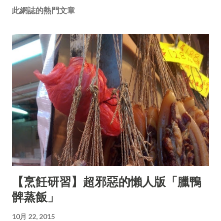
此網誌的熱門文章
【烹飪研習】超邪惡的懶人版「臘鴨
髀蒸飯」
10月 22, 2015