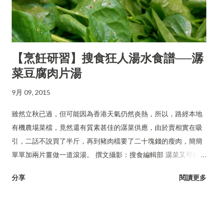
【烹飪研習】搜食狂人湯水食譜──潺
菜豆腐肉片湯
9月 09, 2015
雖然立秋已過，但可能因為香港天氣仍然炎熱，所以，路經本地
有機農場菜檔，竟然還有質素甚佳的潺菜供應，由於賣相實在吸
引，二話不說買了半斤，再到豬肉檔要了二十塊錢的瘦肉，簡簡
單單加兩片薑做一道滾湯。 撰文攝影：搜食編輯部 潺菜又可稱木
耳菜、落葵、豆腐菜、藤菜。
分享
閱讀更多