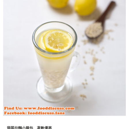
翡翠拉麵小籠包 著數優惠