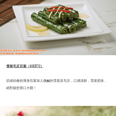
雪菜毛豆百葉（HK$72）
切成幼條的薄身百葉加入微鹹的雪菜及毛豆，口感清新，雪菜惹味，
絕對能您胃口大開！