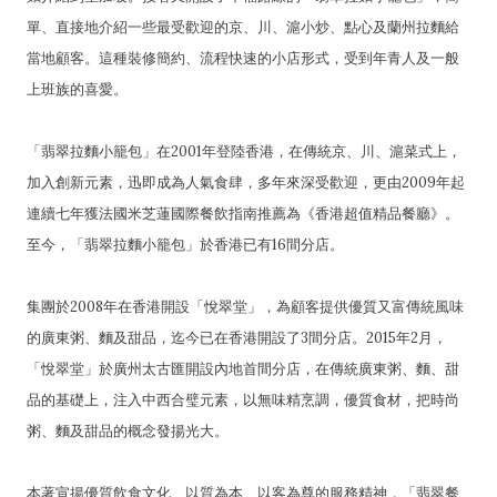
單、直接地介紹一些最受歡迎的京、川、滬小炒、點心及蘭州拉麵給
當地顧客。這種裝修簡約、流程快速的小店形式，受到年青人及一般
上班族的喜愛。
「翡翠拉麵小籠包」在2001年登陸香港，在傳統京、川、滬菜式上，
加入創新元素，迅即成為人氣食肆，多年來深受歡迎，更由2009年起
連續七年獲法國米芝蓮國際餐飲指南推薦為《香港超值精品餐廳》。
至今，「翡翠拉麵小籠包」於香港已有16間分店。
集團於2008年在香港開設「悅翠堂」，為顧客提供優質又富傳統風味
的廣東粥、麵及甜品，迄今已在香港開設了3間分店。2015年2月，
「悅翠堂」於廣州太古匯開設內地首間分店，在傳統廣東粥、麵、甜
品的基礎上，注入中西合璧元素，以無味精烹調，優質食材，把時尚
粥、麵及甜品的概念發揚光大。
本著宣揚優質飲食文化、以質為本、以客為尊的服務精神，「翡翠餐