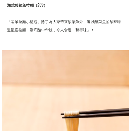
湘式酸菜魚拉麵（$78）
「翡翠拉麵小籠包」除了為大家帶來酸菜魚外，還以酸菜魚的酸辣味
道配搭拉麵，湯底酸中帶辣，令人食過「翻尋味」！