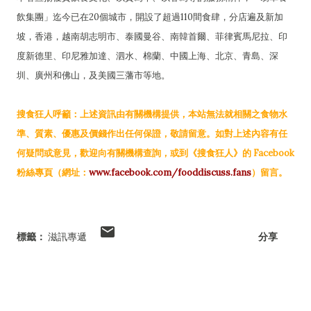
飲集團」迄今已在20個城市，開設了超過110間食肆，分店遍及新加
坡，香港，越南胡志明市、泰國曼谷、南韓首爾、菲律賓馬尼拉、印
度新德里、印尼雅加達、泗水、棉蘭、中國上海、北京、青島、深
圳、廣州和佛山，及美國三藩市等地。
搜食狂人呼籲：上述資訊由有關機構提供，本站無法就相關之食物水
準、質素、優惠及價錢作出任何保證，敬請留意。如對上述內容有任
何疑問或意見，歡迎向有關機構查詢，或到《搜食狂人》的 Facebook
粉絲專頁（網址：
www.facebook.com/fooddiscuss.fans
）留言。
標籤：
滋訊專遞
分享