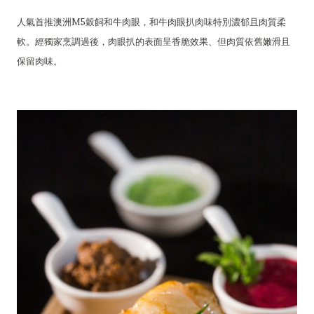
人氣首推澳洲M5穀飼和牛肉眼，和牛肉眼扒肉味特別濃郁且肉質柔
軟。經獨家烹調過後，肉眼扒的表面呈香脆效果、但肉質依舊嫩滑且
保留肉味。