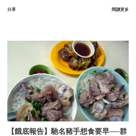
耳菜、落葵、豆腐菜、藤菜。
分享
閱讀更多
【餓底報告】馳名豬手想食要早──群