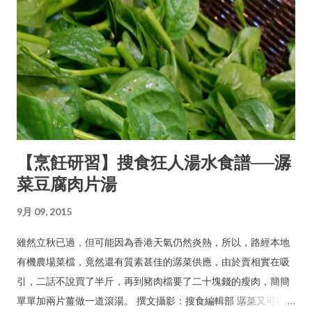
【烹飪研習】搜食狂人湯水食譜──潺
菜豆腐肉片湯
9月 09, 2015
雖然立秋已過，但可能因為香港天氣仍然炎熱，所以，路經本地
有機農場菜檔，竟然還有質素甚佳的潺菜供應，由於賣相實在吸
引，二話不說買了半斤，再到豬肉檔要了二十塊錢的瘦肉，簡簡
單單加兩片薑做一道滾湯。 撰文攝影：搜食編輯部 潺菜又可稱木