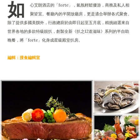
如
心艾朗酒店的「forte」，氣氛輕鬆優游，商務及私人相
聚皆宜。餐廳內的半開放廳房，更是適合舉辦各式聚會。
除了提供多國美饌外，行政總廚於由即日起至五月底，精挑細選來自
世界各地的多款特級靚扒，創製全新《扒之12道滋味》系列的半自助
晚餐，將「forte」化身成星級殿堂扒房。
編輯：搜食編輯室