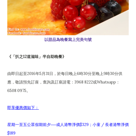
以甜品為晚餐寫上完美句號
《「扒之12道滋味」半自助晚餐》
由即日起至2016年5月31日，於每日晚上6時30分至晚上9時30分供
應，敬請預先訂座，查詢及訂座請電：3968 8222或Whatsapp：
6508 0975。
即享優惠價如下：
星期一至五公眾假期前夕──成人港幣淨價$329；小童 / 長者港幣淨價
$189