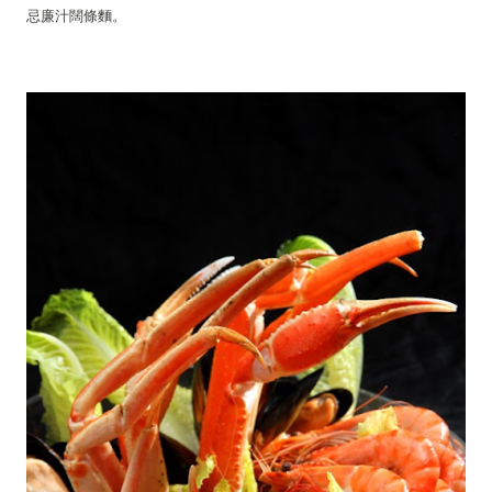
忌廉汁闊條麵。