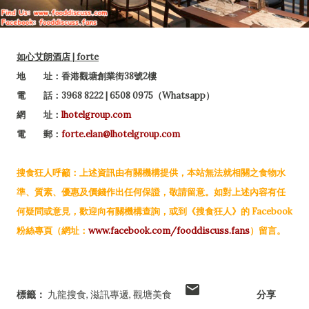
如心艾朗酒店 | forte
地 址：香港觀塘創業街38號2樓
電 話：3968 8222 | 6508 0975（Whatsapp）
網 址：
lhotelgroup.com
電 郵：
forte.elan@lhotelgroup.com
搜食狂人呼籲：上述資訊由有關機構提供，本站無法就相關之食物水
準、質素、優惠及價錢作出任何保證，敬請留意。如對上述內容有任
何疑問或意見，歡迎向有關機構查詢，或到《搜食狂人》的 Facebook
粉絲專頁（網址：
www.facebook.com/fooddiscuss.fans
）留言。
標籤：
九龍搜食
滋訊專遞
觀塘美食
分享