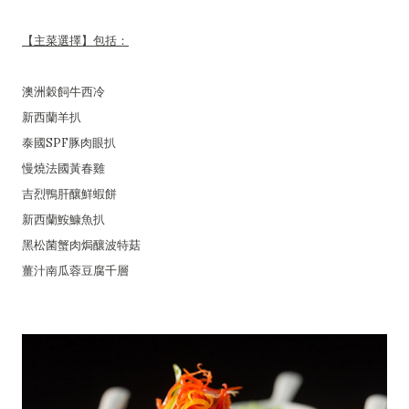
【主菜選擇】包括：
澳洲穀飼牛西冷
新西蘭羊扒
泰國SPF豚肉眼扒
慢燒法國黃春雞
吉烈鴨肝釀鮮蝦餅
新西蘭鮟鱇魚扒
黑松菌蟹肉焗釀波特菇
薑汁南瓜蓉豆腐千層