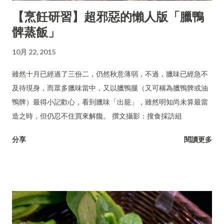
【烹飪研習】超邪惡的懶人版「臘鴨
髀蒸飯」
10月 22, 2015
雖然十月已經過了三份二，仍然秋意薄弱，不過，臘味已經急不
及待現身，而眾多臘味當中，又以臘鴨腿（又可稱為臘鴨髀或油
鴨髀）最得小記歡心，看到臘味「出籠」，雖然明知尚未算最當
造之時，但仍忍不住買來解饞。 撰文攝影：搜食採訪組
分享
閱讀更多