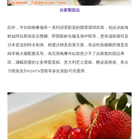
自家製甜品
此外，半自助晚餐備有一系列深受歡迎的開胃環球前菜，包括冰鎮海
鮮如阿拉斯加皇后蟹腳、即開新鮮生蠔及海中蝦等，更有滋味壽司及
日本直送的時令刺身。精選沙律及前菜方面，有必吃焦糖鵝肝燉蛋及
綿羊豬火腿配蜜瓜等。為完美晚餐作結當然少不了自家製的甜品專
區，滿載甜蜜的士多啤梨蛋糕、意大利芝士蛋糕、酥皮蘋果撻、朱古
力噴泉及Dreyer's雪糕等多款美點可供選擇。