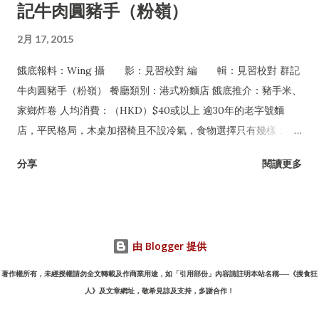
記牛肉圓豬手（粉嶺）
2月 17, 2015
餓底報料：Wing 攝 影：見習校對 編 輯：見習校對 群記
牛肉圓豬手（粉嶺） 餐廳類別：港式粉麵店 餓底推介：豬手米、
家鄉炸卷 人均消費：（HKD）$40或以上 逾30年的老字號麵
店，平民格局，木桌加摺椅且不設冷氣，食物選擇只有幾樣：豬
手、牛丸及牛腩，可配粉麵或淨食，還有油菜及每日限量供應的
分享
閱讀更多
家鄉炸卷。但無論一年四季皆經常爆場，甚至吸引許多名人紅星
專程到訪，如遇爆滿必須自行站在食客後面等位，任何人皆無特
權，是一間非常有性格的平民小店。
由 Blogger 提供
著作權所有，未經授權請勿全文轉載及作商業用途，如「引用部份」內容請註明本站名稱──《搜食狂
人》及文章網址，敬希見諒及支持，多謝合作！