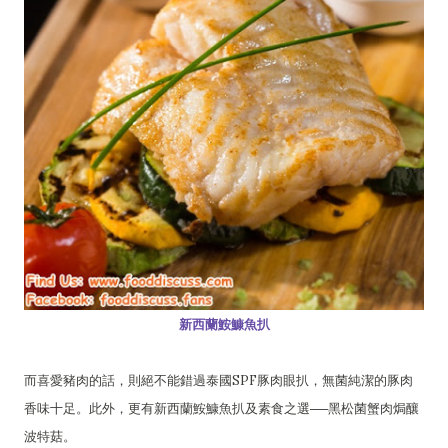
新西蘭鮟鱇魚扒
而喜愛豬肉的話，則絕不能錯過泰國SPF豚肉眼扒，無菌純潔的豚肉
香味十足。此外，更有新西蘭鮟鱇魚扒及素食之選──黑松菌蟹肉焗釀
波特菇。