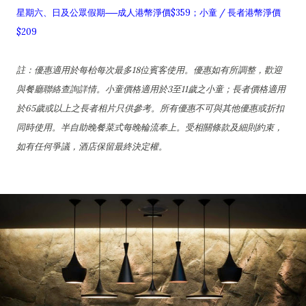
星期六、日及公眾假期──成人港幣淨價$359；小童 / 長者港幣淨價
$209
註：優惠適用於每枱每次最多18位賓客使用。優惠如有所調整，歡迎
與餐廳聯絡查詢詳情。小童價格適用於3至11歲之小童；長者價格適用
於65歲或以上之長者相片只供參考。所有優惠不可與其他優惠或折扣
同時使用。半自助晚餐菜式每晚輪流奉上。受相關條款及細則約束，
如有任何爭議，酒店保留最終決定權。