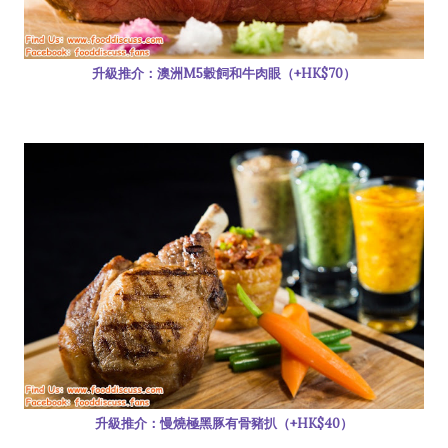
升級推介：澳洲M5穀飼和牛肉眼（+HK$70）
升級推介：慢燒極黑豚有骨豬扒（+HK$40）