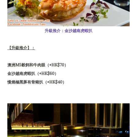
升級推介：金沙越南虎蝦扒
【升級推介】：
澳洲M5穀飼和牛肉眼（+HK$70）
金沙越南虎蝦扒（+HK$60）
慢燒極黑豚有骨豬扒（+HK$40）