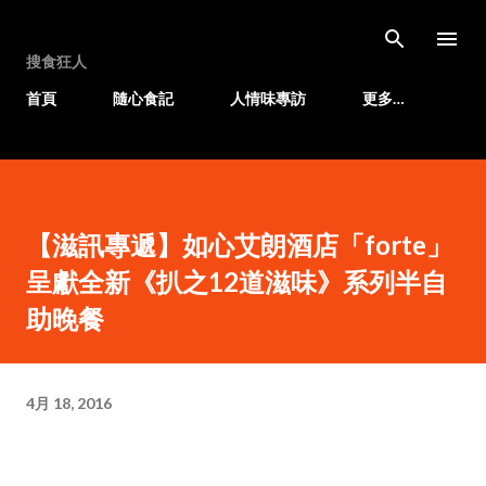
跳至主要內容
搜食狂人
首頁
隨心食記
人情味專訪
更多…
【滋訊專遞】如心艾朗酒店「forte」
呈獻全新《扒之12道滋味》系列半自
助晚餐
4月 18, 2016