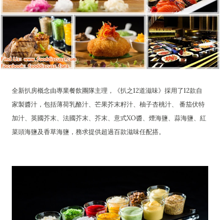
全新扒房概念由專業餐飲團隊主理，《扒之12道滋味》採用了12款自
家製醬汁，包括薄荷乳酪汁、芒果芥末籽汁、柚子杏桃汁、 番茄伏特
加汁、英國芥末、法國芥末、芥末、意式XO醬、煙海鹽、蒜海鹽、紅
菜頭海鹽及香草海鹽，務求提供超過百款滋味任配搭。