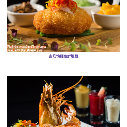
吉烈鴨肝釀鮮蝦餅