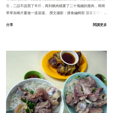
引，二話不說買了半斤，再到豬肉檔要了二十塊錢的瘦肉，簡簡
單單加兩片薑做一道滾湯。 撰文攝影：搜食編輯部 潺菜又可稱木
耳菜、落葵、豆腐菜、藤菜。
分享
閱讀更多