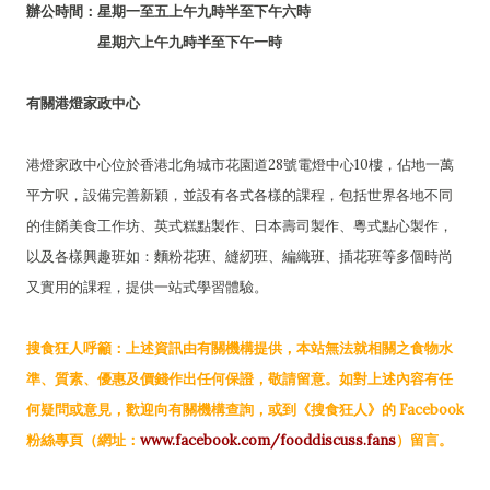
辦公時間：星期一至五上午九時半至下午六時
星期六上午九時半至下午一時
有關港燈家政中心
港燈家政中心位於香港北角城市花園道28號電燈中心10樓，佔地一萬
平方呎，設備完善新穎，並設有各式各樣的課程，包括世界各地不同
的佳餚美食工作坊、英式糕點製作、日本壽司製作、粵式點心製作，
以及各樣興趣班如：麵粉花班、縫紉班、編織班、插花班等多個時尚
又實用的課程，提供一站式學習體驗。
搜食狂人呼籲：上述資訊由有關機構提供，本站無法就相關之食物水
準、質素、優惠及價錢作出任何保證，敬請留意。如對上述內容有任
何疑問或意見，歡迎向有關機構查詢，或到《搜食狂人》的 Facebook
粉絲專頁（網址：
www.facebook.com/fooddiscuss.fans
）留言。