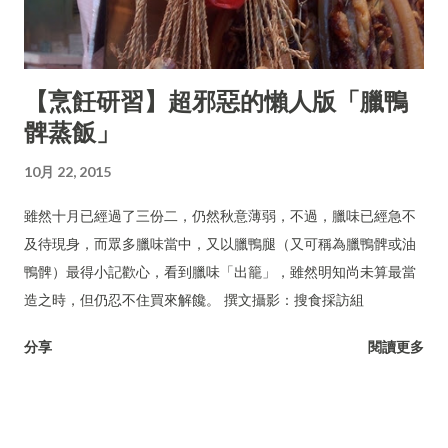
【烹飪研習】超邪惡的懶人版「臘鴨
髀蒸飯」
10月 22, 2015
雖然十月已經過了三份二，仍然秋意薄弱，不過，臘味已經急不
及待現身，而眾多臘味當中，又以臘鴨腿（又可稱為臘鴨髀或油
鴨髀）最得小記歡心，看到臘味「出籠」，雖然明知尚未算最當
造之時，但仍忍不住買來解饞。 撰文攝影：搜食採訪組
分享
閱讀更多