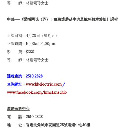
導 師：林趙素玲女士
中菜──《樂嚐兩味（IV）：薑蔥爆蘑菇牛肉及鹹魚雞粒炒飯》課程
上課日期：4月29日（星期五）
上課時間：10:00am-1:00pm
學 費：$380
導 師：林趙素玲女士
課程查詢：2510 2828
查詢網址：
www.hkelectric.com
/
www.facebook.com/hmcfansclub
港燈家政中心
電 話：2510 2828
地 址：香港北角城市花園道28號電燈中心10樓