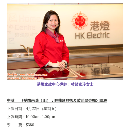
港燈家政中心導師：林趙素玲女士
中菜──《樂嚐兩味（III）：鮮茄燴豬扒及豉油皇炒麵》課程
上課日期：4月22日（星期五）
上課時間：10:00am-1:00pm
學 費：$380