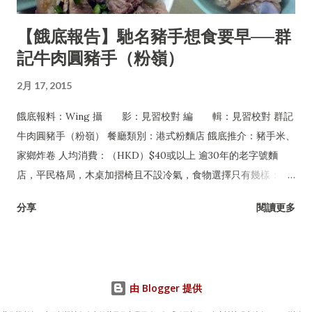
【餓底報告】馳名豬手想食要早──群
記牛肉圓豬手（粉嶺）
2月 17, 2015
餓底報料：Wing 攝 影：見習校對 編 輯：見習校對 群記
牛肉圓豬手（粉嶺） 餐廳類別：港式粉麵店 餓底推介：豬手米、
家鄉炸卷 人均消費：（HKD）$40或以上 逾30年的老字號麵
店，平民格局，木桌加摺椅且不設冷氣，食物選擇只有幾樣：豬
手、牛丸及牛腩，可配粉麵或淨食，還有油菜及每日限量供應的
分享
閱讀更多
家鄉炸卷。但無論一年四季皆經常爆場，甚至吸引許多名人紅星
專程到訪，如遇爆滿必須自行站在食客後面等位，任何人皆無特
權，是一間非常有性格的平民小店。
由 Blogger 提供