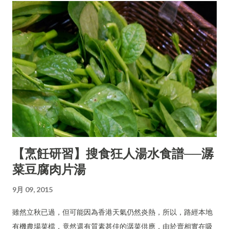
【烹飪研習】搜食狂人湯水食譜──潺
菜豆腐肉片湯
9月 09, 2015
雖然立秋已過，但可能因為香港天氣仍然炎熱，所以，路經本地
有機農場菜檔，竟然還有質素甚佳的潺菜供應，由於賣相實在吸