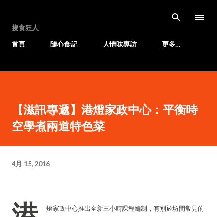
跳至主要內容
搜食狂人
首頁
隨心食記
人情味專訪
更多…
【滋訊專遞】港燈家政中心：平衡時
空學煮兩道特色菜
4月 15, 2016
港
燈家政中心推出全新三小時課程編制，有別於坊間常見的