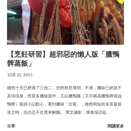
【烹飪研習】超邪惡的懶人版「臘鴨
髀蒸飯」
10月 22, 2015
雖然十月已經過了三份二，仍然秋意薄弱，不過，臘味已經急不
及待現身，而眾多臘味當中，又以臘鴨腿（又可稱為臘鴨髀或油
鴨髀）最得小記歡心，看到臘味「出籠」，雖然明知尚未算最當
造之時，但仍忍不住買來解饞。 撰文攝影：搜食採訪組
分享
閱讀更多