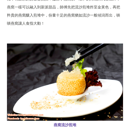
燕窩一樣可以融入到新派甜品，師傅先把流沙煎堆炸至金黃色，再把
矜貴的燕窩釀入煎堆中，份量十足的燕窩猶如流沙一般傾潟而出，啖
啖燕窩讓人食指大動！
燕窩流沙煎堆