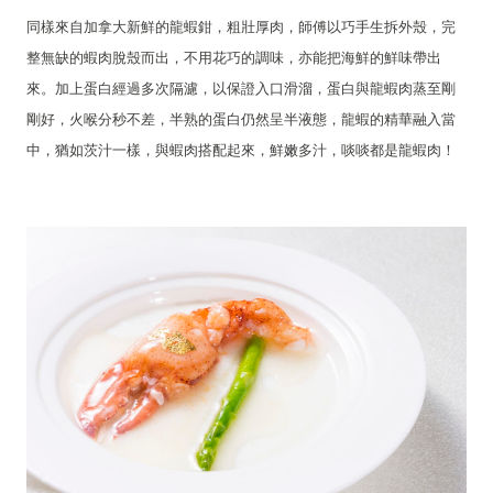
同樣來自加拿大新鮮的龍蝦鉗，粗壯厚肉，師傅以巧手生拆外殼，完
整無缺的蝦肉脫殼而出，不用花巧的調味，亦能把海鮮的鮮味帶出
來。加上蛋白經過多次隔濾，以保證入口滑溜，蛋白與龍蝦肉蒸至剛
剛好，火喉分秒不差，半熟的蛋白仍然呈半液態，龍蝦的精華融入當
中，猶如茨汁一樣，與蝦肉搭配起來，鮮嫩多汁，啖啖都是龍蝦肉！