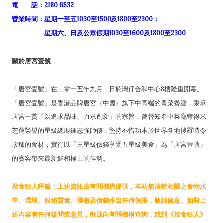
電 話：2180 6532
營業時間：星期一至五1030至1500及1800至2300；
星期六、日及公眾假期1030至1600及1800至2300
關於唐宮壹號
「唐宮壹號」在二零一五年九月二日於灣仔合和中心8樓隆重開幕。
「唐宮壹號」是香港品牌唐宮（中國）旗下中高端的粵菜餐廳，秉承
唐宮一貫「以追求品味、力求創新」的宗旨，曾替知名中菜廳奪得米
芝蓮榮譽的星級總廚鍾志強師傅，堅持不惜功本於世界各地搜羅時令
珍稀的食材，實行以「三星級價錢享受五星級美食」為「唐宮壹號」
的賓客帶來最新鮮和極上的佳餚。
搜食狂人呼籲：上述資訊由有關機構提供，本站無法就相關之食物水
準、環境、服務質素、優惠及價錢作出任何保證，敬請留意。如對上
述內容有任何疑問或意見，歡迎向有關機構查詢，或到《搜食狂人》