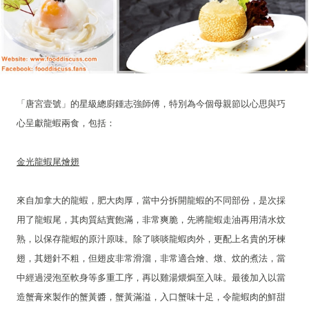
「唐宮壹號」的星級總廚鍾志強師傅，特別為今個母親節以心思與巧
心呈獻龍蝦兩食，包括：
金光龍蝦尾燴翅
來自加拿大的龍蝦，肥大肉厚，當中分拆開龍蝦的不同部份，是次採
用了龍蝦尾，其肉質結實飽滿，非常爽脆，先將龍蝦走油再用清水炆
熟，以保存龍蝦的原汁原味。除了啖啖龍蝦肉外，更配上名貴的牙楝
翅，其翅針不粗，但翅皮非常滑溜，非常適合燴、燉、炆的煮法，當
中經過浸泡至軟身等多重工序，再以雞湯煨焗至入味。最後加入以當
造蟹膏來製作的蟹黃醬，蟹黃滿溢，入口蟹味十足，令龍蝦肉的鮮甜