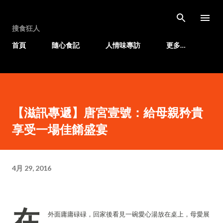
跳至主要內容
搜食狂人
首頁
隨心食記
人情味專訪
更多…
【滋訊專遞】唐宮壹號：給母親矜貴
享受一場佳餚盛宴
4月 29, 2016
在
外面庸庸碌碌，回家後看見一碗愛心湯放在桌上，母愛展