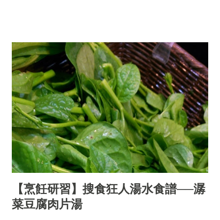
【烹飪研習】搜食狂人湯水食譜──潺
菜豆腐肉片湯