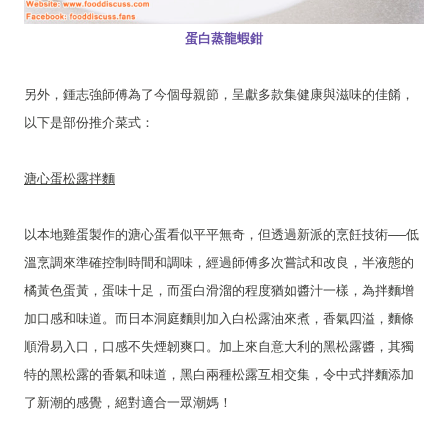
蛋白蒸龍蝦鉗
另外，鍾志強師傅為了今個母親節，呈獻多款集健康與滋味的佳餚，
以下是部份推介菜式：
溏心蛋松露拌麵
以本地雞蛋製作的溏心蛋看似平平無奇，但透過新派的烹飪技術──低
溫烹調來準確控制時間和調味，經過師傅多次嘗試和改良，半液態的
橘黃色蛋黃，蛋味十足，而蛋白滑溜的程度猶如醬汁一樣，為拌麵增
加口感和味道。而日本洞庭麵則加入白松露油來煮，香氣四溢，麵條
順滑易入口，口感不失煙韌爽口。加上來自意大利的黑松露醬，其獨
特的黑松露的香氣和味道，黑白兩種松露互相交集，令中式拌麵添加
了新潮的感覺，絕對適合一眾潮媽！