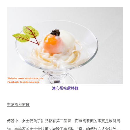
溏心蛋松露拌麵
燕窩流沙煎堆
傳說中，女士們為了甜品都有第二個胃，而燕窩養顏的事實是眾所周
知，有誰家的女士會抗拒？撇除了燕窩以「燉」的傳統方式食法外，