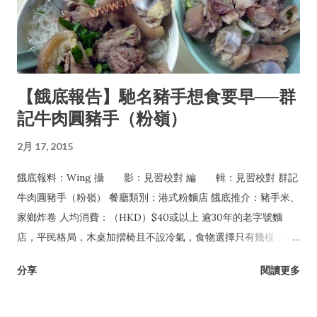
【餓底報告】馳名豬手想食要早──群
記牛肉圓豬手（粉嶺）
2月 17, 2015
餓底報料：Wing 攝 影：見習校對 編 輯：見習校對 群記
牛肉圓豬手（粉嶺） 餐廳類別：港式粉麵店 餓底推介：豬手米、
家鄉炸卷 人均消費：（HKD）$40或以上 逾30年的老字號麵
店，平民格局，木桌加摺椅且不設冷氣，食物選擇只有幾樣：豬
手、牛丸及牛腩，可配粉麵或淨食，還有油菜及每日限量供應的
分享
閱讀更多
家鄉炸卷。但無論一年四季皆經常爆場，甚至吸引許多名人紅星
專程到訪，如遇爆滿必須自行站在食客後面等位，任何人皆無特
權，是一間非常有性格的平民小店。