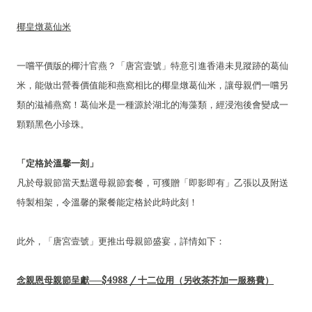
椰皇燉葛仙米
一嚐平價版的椰汁官燕？「唐宮壹號」特意引進香港未見蹤跡的葛仙
米，能做出營養價值能和燕窩相比的椰皇燉葛仙米，讓母親們一嚐另
類的滋補燕窩！葛仙米是一種源於湖北的海藻類，經浸泡後會變成一
顆顆黑色小珍珠。
「定格於溫馨一刻」
凡於母親節當天點選母親節套餐，可獲贈「即影即有」乙張以及附送
特製相架，令溫馨的聚餐能定格於此時此刻！
此外，「唐宮壹號」更推出母親節盛宴，詳情如下：
念親恩母親節呈獻──$4988 / 十二位用（另收茶芥加一服務費）