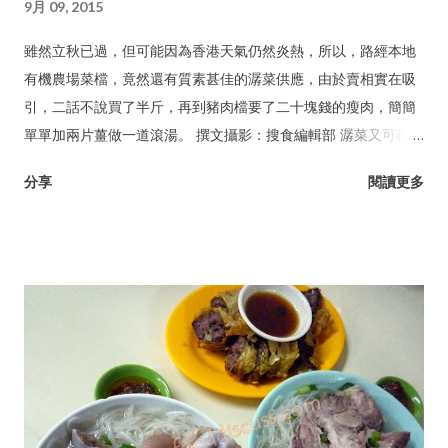
9月 09, 2015
雖然立秋已過，但可能因為香港天氣仍然炎熱，所以，路經本地
有機農場菜檔，竟然還有質素甚佳的潺菜供應，由於賣相實在吸
引，二話不說買了半斤，再到豬肉檔要了二十塊錢的瘦肉，簡簡
單單加兩片薑做一道滾湯。 撰文攝影：搜食編輯部 潺菜又可稱木
耳菜、落葵、豆腐菜、藤菜。
分享
閱讀更多