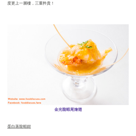
度更上一層樓，三重矜貴！
金光龍蝦尾燴翅
蛋白蒸龍蝦鉗