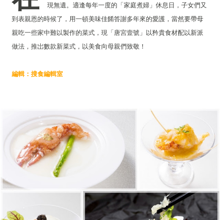
現無遺。適逢每年一度的「家庭煮婦」休息日，子女們又
到表親恩的時候了，用一頓美味佳餚答謝多年來的愛護，當然要帶母
親吃一些家中難以製作的菜式，現「唐宮壹號」以矜貴食材配以新派
做法，推岀數款新菜式，以美食向母親們致敬！
編輯：搜食編輯室