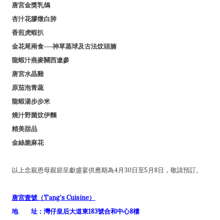
唐宮金獎乳鴿
杏汁花膠燉白肺
香煎虎蝦扒
金花尾兩食──神草蒸球及古法炆頭腩
龍蝦汁燕麥關西遼參
唐宮水晶雞
原茄泡青蔬
龍蝦湯步步米
燒汁野菌炆伊麵
精美甜品
金絲脆麻花
以上念親恩母親節呈獻盛宴供應期為4月30日至5月8日，敬請預訂。
唐宮壹號（Tang’s Cuisine）
地 址：灣仔皇后大道東183號合和中心8樓