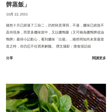
髀蒸飯」
10月 22, 2015
雖然十月已經過了三份二，仍然秋意薄弱，不過，臘味已經急不
及待現身，而眾多臘味當中，又以臘鴨腿（又可稱為臘鴨髀或油
鴨髀）最得小記歡心，看到臘味「出籠」，雖然明知尚未算最當
造之時，但仍忍不住買來解饞。 撰文攝影：搜食採訪組
分享
閱讀更多