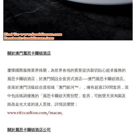
關於澳門麗思卡爾頓酒店
屢獲國際服務業界殊榮，為世界各地的賓客提供親切貼心超卓服務的
麗思卡爾頓酒店，於澳門開設全套房式酒店──澳門麗思卡爾頓酒店。
坐落於澳門頂級綜合渡假城「澳門銀河™」，擁有超過230間套房，當
中包括格調優雅的「麗思卡爾頓天際別墅」套房，可飽覽天浪淘園及
路氹金光大道的迷人景致。詳情請瀏覽：
www.ritzcarlton.com/macau
。
關於麗思卡爾頓酒店公司