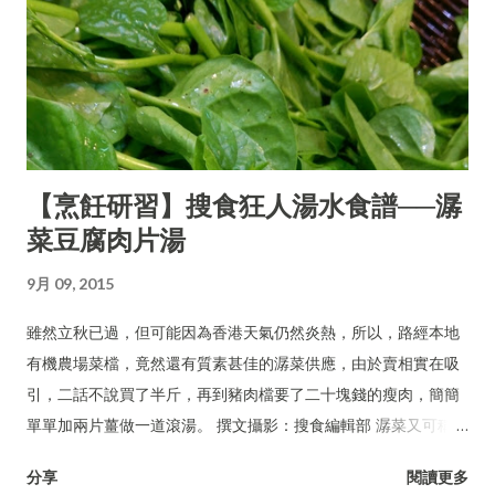
【烹飪研習】搜食狂人湯水食譜──潺
菜豆腐肉片湯
9月 09, 2015
雖然立秋已過，但可能因為香港天氣仍然炎熱，所以，路經本地
有機農場菜檔，竟然還有質素甚佳的潺菜供應，由於賣相實在吸
引，二話不說買了半斤，再到豬肉檔要了二十塊錢的瘦肉，簡簡
單單加兩片薑做一道滾湯。 撰文攝影：搜食編輯部 潺菜又可稱木
耳菜、落葵、豆腐菜、藤菜。
分享
閱讀更多