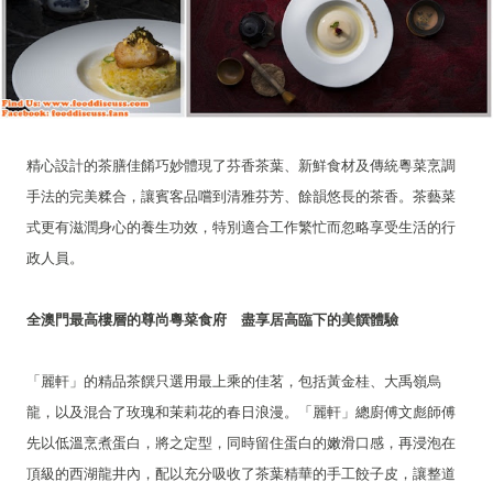
精心設計的茶膳佳餚巧妙體現了芬香茶葉、新鮮食材及傳統粵菜烹調
手法的完美糅合，讓賓客品嚐到清雅芬芳、餘韻悠長的茶香。茶藝菜
式更有滋潤身心的養生功效，特別適合工作繁忙而忽略享受生活的行
政人員。
全澳門最高樓層的尊尚粵菜食府 盡享居高臨下的美饌體驗
「麗軒」的精品茶饌只選用最上乘的佳茗，包括黃金桂、大禹嶺烏
龍，以及混合了玫瑰和茉莉花的春日浪漫。「麗軒」總廚傅文彪師傅
先以低溫烹煮蛋白，將之定型，同時留住蛋白的嫩滑口感，再浸泡在
頂級的西湖龍井內，配以充分吸收了茶葉精華的手工餃子皮，讓整道