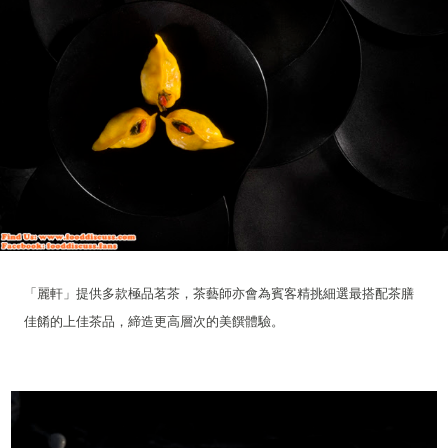
「麗軒」提供多款極品茗茶，茶藝師亦會為賓客精挑細選最搭配茶膳
佳餚的上佳茶品，締造更高層次的美饌體驗。