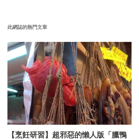
此網誌的熱門文章
【烹飪研習】超邪惡的懶人版「臘鴨