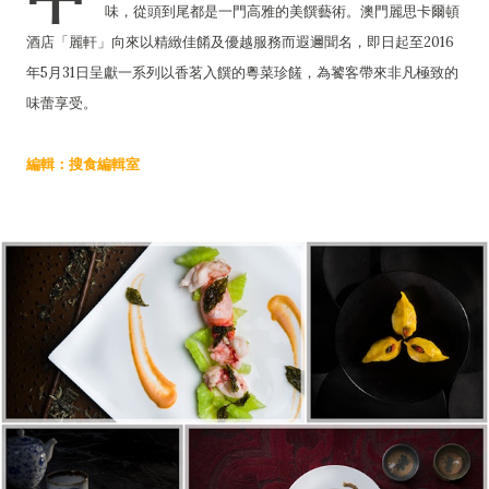
味，從頭到尾都是一門高雅的美饌藝術。澳門麗思卡爾頓
酒店「麗軒」向來以精緻佳餚及優越服務而遐邇聞名，即日起至2016
年5月31日呈獻一系列以香茗入饌的粵菜珍饈，為饕客帶來非凡極致的
味蕾享受。
編輯：搜食編輯室