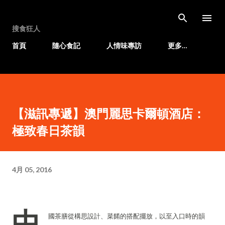
跳至主要內容
搜食狂人
首頁
隨心食記
人情味專訪
更多…
【滋訊專遞】澳門麗思卡爾頓酒店：
極致春日茶韻
4月 05, 2016
中
國茶膳從構思設計、菜餚的搭配擺放，以至入口時的韻