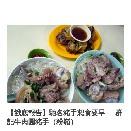
【餓底報告】馳名豬手想食要早──群
記牛肉圓豬手（粉嶺）