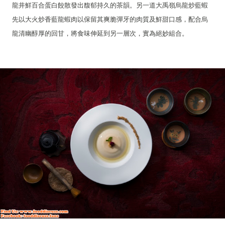
龍井鮮百合蛋白餃散發出馥郁持久的茶韻。另一道大禹嶺烏龍炒藍蝦
先以大火炒香藍龍蝦肉以保留其爽脆彈牙的肉質及鮮甜口感，配合烏
龍清幽醇厚的回甘，將食味伸延到另一層次，實為絕妙組合。