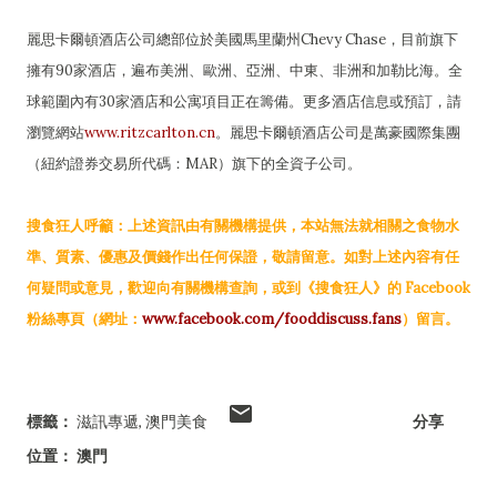
麗思卡爾頓酒店公司總部位於美國馬里蘭州Chevy Chase，目前旗下
擁有90家酒店，遍布美洲、歐洲、亞洲、中東、非洲和加勒比海。全
球範圍內有30家酒店和公寓項目正在籌備。更多酒店信息或預訂，請
瀏覽網站
www.ritzcarlton.cn
。麗思卡爾頓酒店公司是萬豪國際集團
（紐約證券交易所代碼：MAR）旗下的全資子公司。
搜食狂人呼籲：上述資訊由有關機構提供，本站無法就相關之食物水
準、質素、優惠及價錢作出任何保證，敬請留意。如對上述內容有任
何疑問或意見，歡迎向有關機構查詢，或到《搜食狂人》的 Facebook
粉絲專頁（網址：
www.facebook.com/fooddiscuss.fans
）留言。
標籤：
滋訊專遞
澳門美食
分享
位置：
澳門