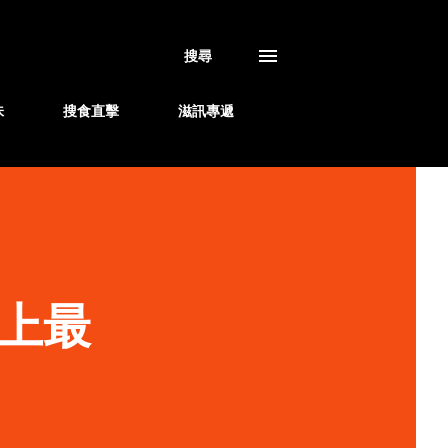
搜尋
味
搜食直擊
滋訊專遞
地上最