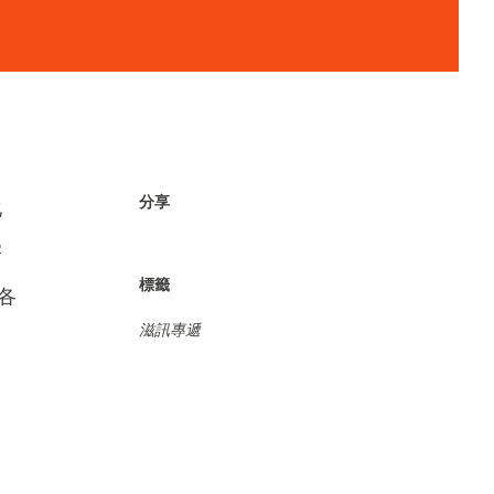
分享
化
害
標籤
各
滋訊專遞