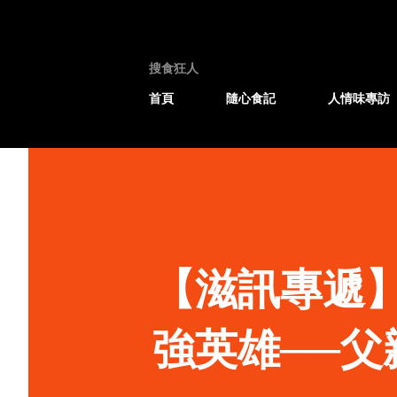
搜食狂人
首頁
隨心食記
人情味專訪
【滋訊專遞】
強英雄──父