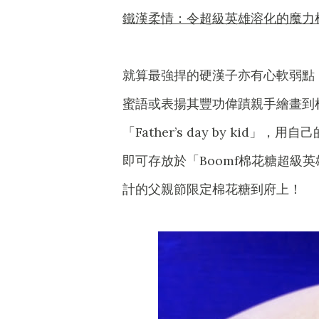
鐵漢柔情：令超級英雄溶化的魔力
就算最強捍的硬漢子亦有心軟弱點
蜜語或表揚其豐功偉蹟親手繪畫到
「Father’s day by ki
即可存放於「Boomf棉花糖超級英
計的父親節限定棉花糖到府上！