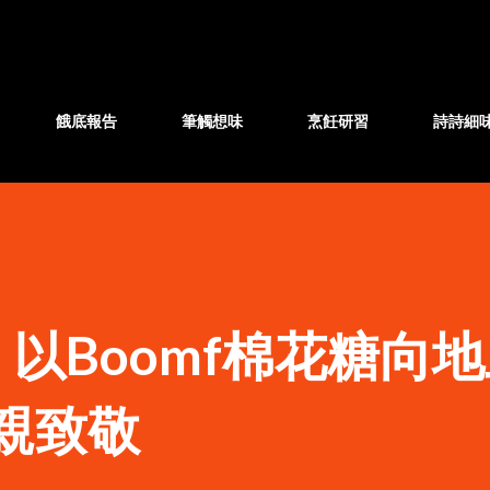
跳至主要內容
餓底報告
筆觸想味
烹飪研習
詩詩細
以Boomf棉花糖向
親致敬