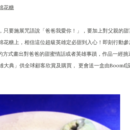
棉花糖
，只要施展咒語說「爸爸我愛你！」，要加上對父親的甜
棉花糖上，相信這位超級英雄定必甜到入心！即刻行動參
d」，用自己的方式畫出對爸爸的甜蜜情話或者英雄事蹟，作品一經挑
雄大典」供全球顧客欣賞及購買， 更會送一盒由Boomf