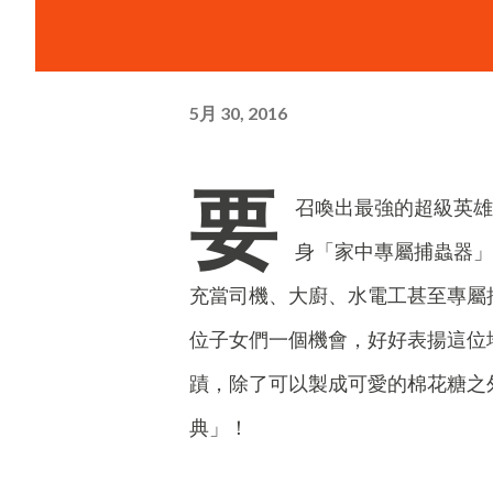
5月 30, 2016
要
召喚出最強的超級英雄
身「家中專屬捕蟲器」
充當司機、大廚、水電工甚至專屬捕
位子女們一個機會，好好表揚這位
蹟，除了可以製成可愛的棉花糖之外
典」！