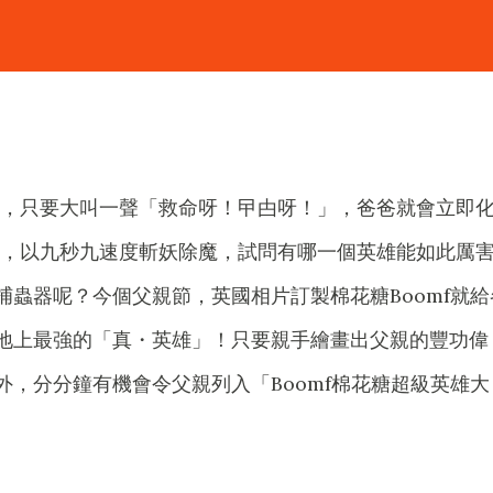
，只要大叫一聲「救命呀！曱甴呀！」，爸爸就會立即
，以九秒九速度斬妖除魔，試問有哪一個英雄能如此厲
蟲器呢？今個父親節，英國相片訂製棉花糖Boomf就給
地上最強的「真・英雄」！只要親手繪畫出父親的豐功偉
，分分鐘有機會令父親列入「Boomf棉花糖超級英雄大