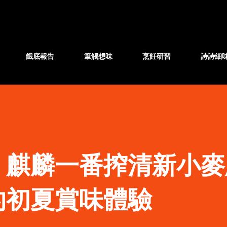
跳至主要內容
餓底報告
筆觸想味
烹飪研習
詩詩細
】麒麟一番搾清新小麥
的初夏賞味體驗