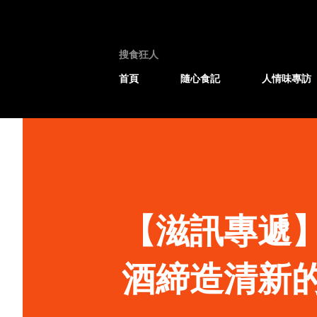
搜食狂人
首頁
隨心食記
人情味專訪
【滋訊專遞
酒締造清新