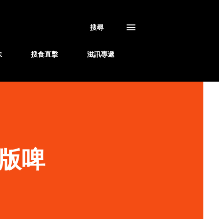
搜尋
味
搜食直擊
滋訊專遞
版啤