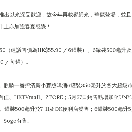
年推出以來深受歡迎，故今年再載譽歸來，華麗登場，並且
計上亦加強春夏感覺！
（建議售價為HK$55.90 / 6罐裝）、6罐裝500毫升及
0 / 每罐）。
，麒麟一番搾清新小麥版啤酒6罐裝350毫升於各大超級
、HKTVmall、ZTORE；5月27日銷售點增加至UNY
Sogo。罐裝500毫升於7-11及OK便利店發售；6罐裝500毫升
r、Sogo有售。