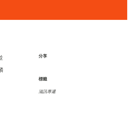
分享
並
麟
標籤
滋訊專遞