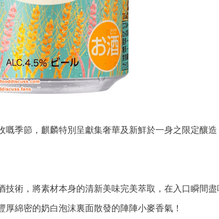
收嘅季節，麒麟特別呈獻集奢華及新鮮於一身之限定釀造
酒技術，將素材本身的清新美味完美萃取，在入口瞬間盡
豐厚綿密的奶白泡沫裏面散發的陣陣小麥香氣！