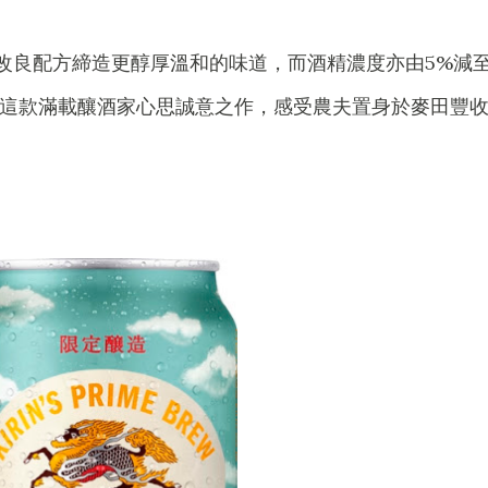
改良配方締造更醇厚溫和的味道，而酒精濃度亦由5%減
試下這款滿載釀酒家心思誠意之作，感受農夫置身於麥田豐