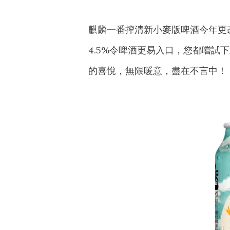
麒麟一番搾清新小麥版啤酒今年更
4.5%令啤酒更易入口，您都嚐
的喜悅，無限暖意，盡在不言中！