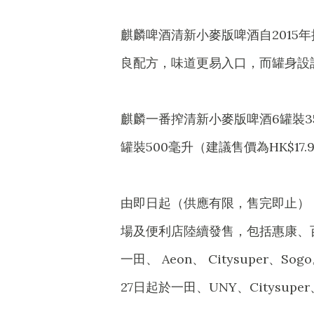
麒麟啤酒清新小麥版啤酒自2015
良配方，味道更易入口，而罐身設
麒麟一番搾清新小麥版啤酒6罐裝350
罐裝500毫升（建議售價為HK$17.9
由即日起（供應有限，售完即止）
場及便利店陸續發售，包括惠康、百佳
一田、 Aeon、 Citysuper、
27日起於一田、UNY、Citysupe