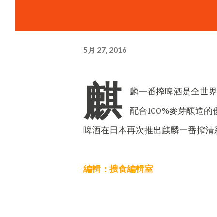
5月 27, 2016
麒
麟一番搾啤酒是全世界
配合100%麥芽釀造
啤酒在日本再次推出麒麟一番搾清
編輯：搜食編輯室