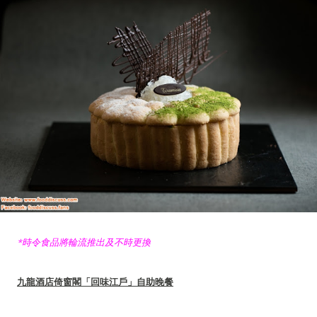
*時令食品將輪流推出及不時更換
九龍酒店倚窗閣「回味江戶」自助晚餐