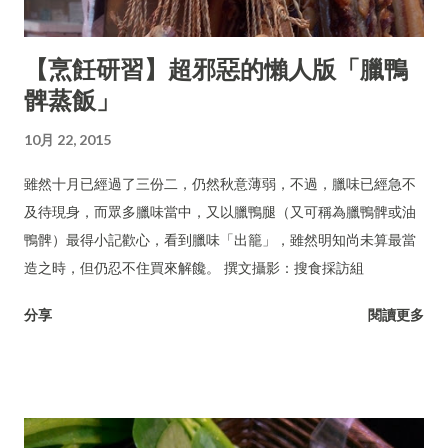
【烹飪研習】超邪惡的懶人版「臘鴨
髀蒸飯」
10月 22, 2015
雖然十月已經過了三份二，仍然秋意薄弱，不過，臘味已經急不
及待現身，而眾多臘味當中，又以臘鴨腿（又可稱為臘鴨髀或油
鴨髀）最得小記歡心，看到臘味「出籠」，雖然明知尚未算最當
造之時，但仍忍不住買來解饞。 撰文攝影：搜食採訪組
分享
閱讀更多