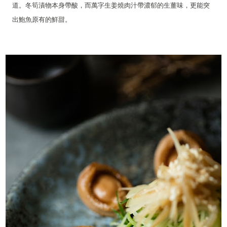
道。冬筍漬物本身帶酸，而萬字生姜燒肉汁帶濃郁的生薑味，更能突
出鮑魚原有的鮮甜。