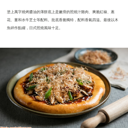
塗上萬字燒烤醬油的薄餅底上是嫩滑的照燒汁雞肉、爽脆紅椒、蔥
花、薑和水牛芝士等配料。批底香脆獨特，配料香氣四溢。最後以木
魚碎作點綴，日式照燒風味十足。