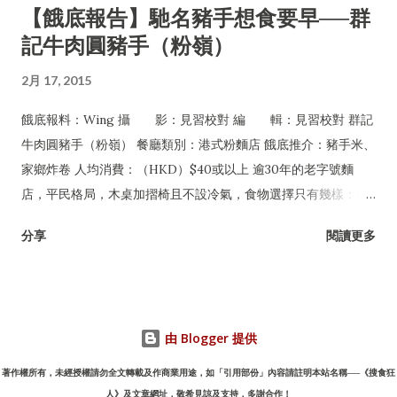
【餓底報告】馳名豬手想食要早──群
記牛肉圓豬手（粉嶺）
2月 17, 2015
餓底報料：Wing 攝 影：見習校對 編 輯：見習校對 群記
牛肉圓豬手（粉嶺） 餐廳類別：港式粉麵店 餓底推介：豬手米、
家鄉炸卷 人均消費：（HKD）$40或以上 逾30年的老字號麵
店，平民格局，木桌加摺椅且不設冷氣，食物選擇只有幾樣：豬
手、牛丸及牛腩，可配粉麵或淨食，還有油菜及每日限量供應的
分享
閱讀更多
家鄉炸卷。但無論一年四季皆經常爆場，甚至吸引許多名人紅星
專程到訪，如遇爆滿必須自行站在食客後面等位，任何人皆無特
權，是一間非常有性格的平民小店。
由 Blogger 提供
著作權所有，未經授權請勿全文轉載及作商業用途，如「引用部份」內容請註明本站名稱──《搜食狂
人》及文章網址，敬希見諒及支持，多謝合作！