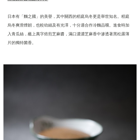
日本有「麵之國」的美譽，其中關西的稻庭烏冬更是舉世知名。稻庭
烏冬爽滑煙韌，也較幼細及有光澤，十分適合作冷麵品嚐。進食時加
入青瓜絲，蘸上萬字焙煎芝麻醬，滿口濃濃芝麻香中滲透著黑松露薄
片的獨特菌香。