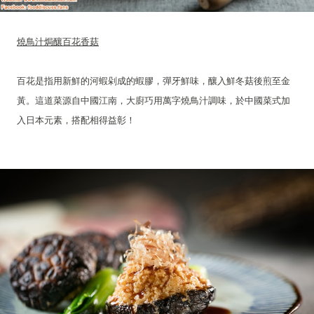
燒鳥汁焗釀百花香菇
百花是指用新鮮的河蝦剁成的蝦膠，彈牙鮮味，釀入鮮冬菇後煎至金
黃。這道菜源自中國江南，大廚巧用萬字燒鳥汁調味，於中國菜式加
入日本元素，搭配相得益彰！