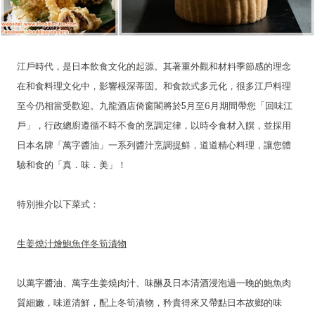
江戶時代，是日本飲食文化的起源。其著重外觀和材料季節感的理念
在和食料理文化中，影響根深蒂固。和食款式多元化，很多江戶料理
至今仍相當受歡迎。九龍酒店倚窗閣將於5月至6月期間帶您「回味江
戶」，行政總廚遵循不時不食的烹調定律，以時令食材入饌，並採用
日本名牌「萬字醬油」一系列醬汁烹調提鮮，道道精心料理，讓您體
驗和食的「真．味．美」！
特別推介以下菜式：
生姜燒汁燴鮑魚伴冬筍漬物
以萬字醬油、萬字生姜燒肉汁、味醂及日本清酒浸泡過一晚的鮑魚肉
質細嫩，味道清鮮，配上冬筍漬物，矜貴得來又帶點日本故鄉的味