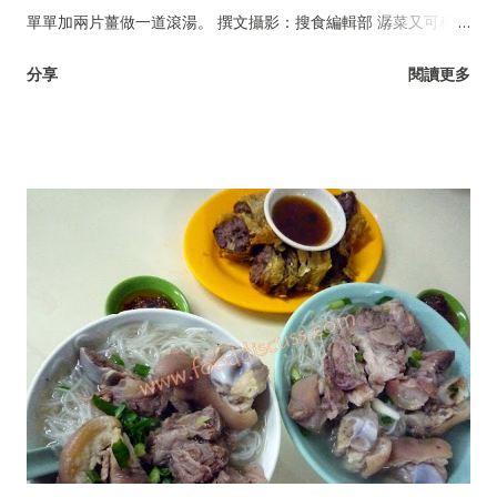
單單加兩片薑做一道滾湯。 撰文攝影：搜食編輯部 潺菜又可稱木
耳菜、落葵、豆腐菜、藤菜。
分享
閱讀更多