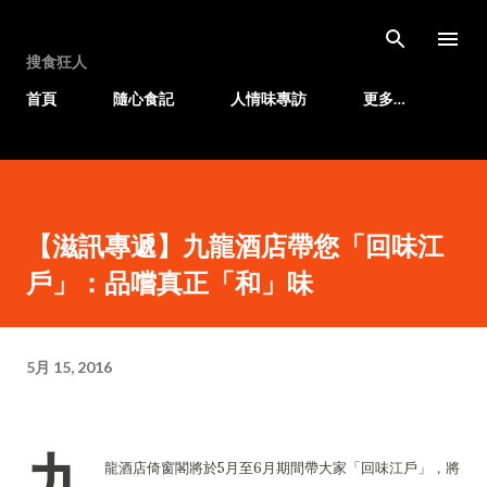
跳至主要內容
搜食狂人
首頁
隨心食記
人情味專訪
更多…
【滋訊專遞】九龍酒店帶您「回味江
戶」：品嚐真正「和」味
5月 15, 2016
九
龍酒店倚窗閣將於5月至6月期間帶大家「回味江戶」，將