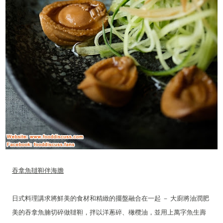
吞拿魚韃靼伴海膽
日式料理講求將鮮美的食材和精緻的擺盤融合在一起 － 大廚將油潤肥
美的吞拿魚腩切碎做韃靼，拌以洋蔥碎、橄欖油，並用上萬字魚生壽