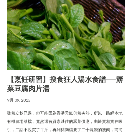
【烹飪研習】搜食狂人湯水食譜──潺
菜豆腐肉片湯
9月 09, 2015
雖然立秋已過，但可能因為香港天氣仍然炎熱，所以，路經本地
有機農場菜檔，竟然還有質素甚佳的潺菜供應，由於賣相實在吸
引，二話不說買了半斤，再到豬肉檔要了二十塊錢的瘦肉，簡簡