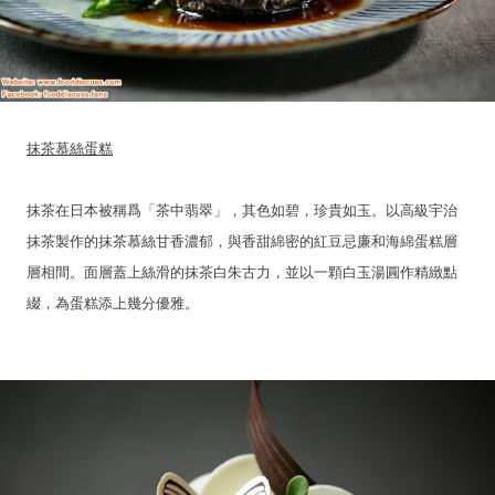
抹茶慕絲蛋糕
抹茶在日本被稱爲「茶中翡翠」，其色如碧，珍貴如玉。以高級宇治
抹茶製作的抹茶慕絲甘香濃郁，與香甜綿密的紅豆忌廉和海綿蛋糕層
層相間。面層蓋上絲滑的抹茶白朱古力，並以一顆白玉湯圓作精緻點
綴，為蛋糕添上幾分優雅。