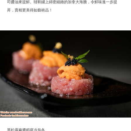
司醬油來提鮮。韃靼綴上綿密細緻的加拿大海膽，令鮮味進一步提
昇，賣相更美得如藝術品！
黑松露麻醬稻庭冷烏冬