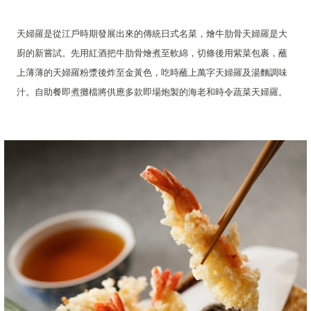
天婦羅是從江戶時期發展出來的傳統日式名菜，燴牛肋骨天婦羅是大
廚的新嘗試。先用紅酒把牛肋骨燴煮至軟綿，切條後用紫菜包裹，蘸
上薄薄的天婦羅粉漿後炸至金黃色，吃時蘸上萬字天婦羅及湯麵調味
汁。自助餐即煮攤檔將供應多款即場炮製的海老和時令蔬菜天婦羅。