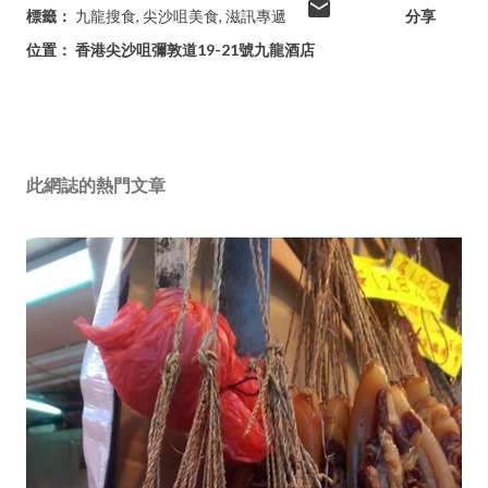
標籤：
九龍搜食
尖沙咀美食
滋訊專遞
分享
位置：
香港尖沙咀彌敦道19-21號九龍酒店
此網誌的熱門文章