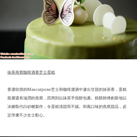
抹茶燕窩咖啡酒香芝士蛋糕
香濃幼滑的Mascarpone芝士和咖啡濃酒中滲出甘甜的抹茶香，蛋糕
面層還有滋潤的燕窩，四周則以抹茶手指餅包裹。糕餅師傅創新地以
冰糖取代白砂糖製作，令蛋糕清甜而不膩。和風口味的燕窩甜品，必
定俘虜不少女士歡心。