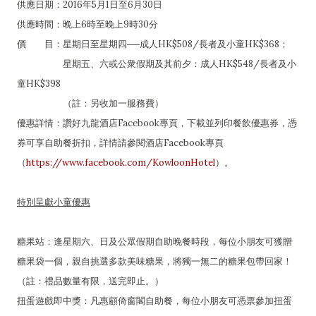
供應日期：2016年5月1日至6月30日
供應時間：晚上6時至晚上9時30分
價 目：星期日至星期四──成人HK$508/長者及小童HK$368；
星期五、六或公衆假期及其前夕：成人HK$548/長者及小
童HK$398
（註：另收加一服務費）
優惠詳情：讚好九龍酒店Facebook專頁，下載並列印餐飲優惠券，憑
券可享自助餐折扣，詳情請參閱酒店Facebook專頁
（
https://www.facebook.com/KowloonHotel
）。
特別呈獻小童優惠
糖果站：逢星期六、日及公眾假期自助晚餐時段，每位小朋友可獲贈
糖果袋一個，親自挑選多款美味糖果，將獨一無二的糖果包帶回家！
（註：禮品數量有限，送完即止。）
扭蛋遊戲即中獎：凡惠顧倚窗閣自助餐，每位小朋友可憑票參加扭蛋