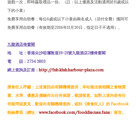
遊戲一次，即時贏取禮品一份。（註：以上優惠及活動適用於11歲或以
下的小童）
免費享用自助餐：每位6歲或以下小童由兩名成人（須付全費）攜同可
免費享用自助餐（有效期至2016年11月30日，指定日子不適用）。
九龍酒店倚窗閣
地 址：香港尖沙咀彌敦道19-21號九龍酒店2樓倚窗閣
電 話：2734 3803
網上查詢及訂座：
http://fnb.klnh.harbour-plaza.com
搜食狂人呼籲：上述資訊由有關機構提供，本站無法就相關之食物質
素、水準、優惠及價錢作出任何保證，敬請留意。如對上述內容有任
何疑問或意見，歡迎向有關機構查詢，或到《搜食狂人》的 Facebook
粉絲專頁（網址：
www.facebook.com/fooddiscuss.fans
）留言。