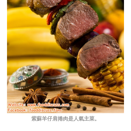
紫蘇羊仔肩捲肉是人氣主菜。