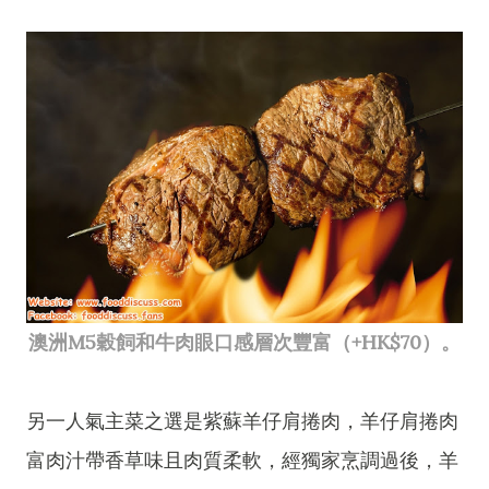
澳洲M5穀飼和牛肉眼口感層次豐富（+HK$70）。
另一人氣主菜之選是紫蘇羊仔肩捲肉，羊仔肩捲肉
富肉汁帶香草味且肉質柔軟，經獨家烹調過後，羊