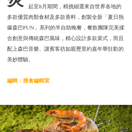
起至8月期間，精挑細選來自世界各地的
多款優質肉類食材及多款香料，創製全新「夏日熱
爆森巴FUN」系列的半自助晚餐，餐飲團隊完美揉
合創意與傳統森巴風味，精心設計多款菜式，而且
配上森巴音樂、讓賓客彷如親歷里約嘉年華狂歡的
美妙體驗。
編輯：搜食編輯室