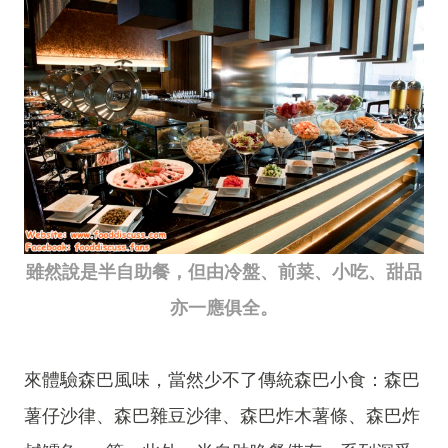
雖然說是半自助餐，但由冷盤、前菜、小吃、甜品
亦一應俱全。
來體驗森巴風味，當然少不了傳統森巴小食：森巴
薯仔沙律、森巴雜豆沙律、森巴炸木薯條、森巴炸