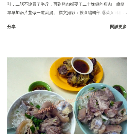
引，二話不說買了半斤，再到豬肉檔要了二十塊錢的瘦肉，簡簡
單單加兩片薑做一道滾湯。 撰文攝影：搜食編輯部 潺菜又可稱木
耳菜、落葵、豆腐菜、藤菜。
分享
閱讀更多