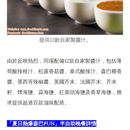
提供12款自家製醬汁。
由於反映熱烈，同場配備12款自家製醬汁，包括薄
荷酸辣根汁、松露香菇醬、泰式酸辣汁、森巴椰香
醬、墨西哥辣椒醬、英國芥末、法國芥末、芥末
籽、煙海鹽、蒜海鹽、紅菜頭海鹽及香草海鹽，務
求提供超過百款滋味配搭。
「夏日熱爆森巴FUN」半自助晚餐詳情