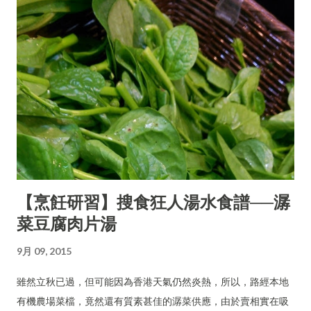
【烹飪研習】搜食狂人湯水食譜──潺
菜豆腐肉片湯
9月 09, 2015
雖然立秋已過，但可能因為香港天氣仍然炎熱，所以，路經本地
有機農場菜檔，竟然還有質素甚佳的潺菜供應，由於賣相實在吸