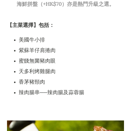
海鮮拼盤（+HK$70）亦是熱門升級之選。
【主菜選擇】包括：
美國牛小排
紫蘇羊仔肩捲肉
蜜餞無菌豬肉眼
天多利烤雞腿肉
香茅豬頸肉
辣肉腸串──辣肉腸及蒜蓉腸