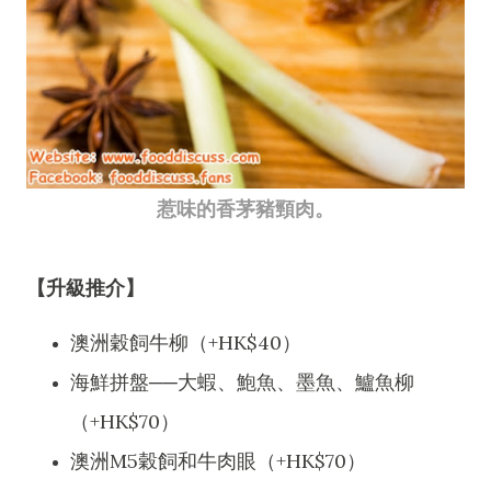
惹味的香茅豬頸肉。
【升級推介】
澳洲穀飼牛柳（+HK$40）
海鮮拼盤──大蝦、鮑魚、墨魚、鱸魚柳
（+HK$70）
澳洲M5穀飼和牛肉眼（+HK$70）