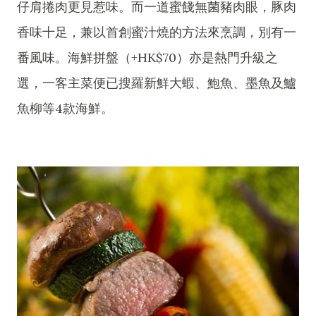
仔肩捲肉更見惹味。而一道蜜餞無菌豬肉眼，豚肉
香味十足，兼以首創蜜汁燒的方法來烹調，別有一
番風味。海鮮拼盤（+HK$70）亦是熱門升級之
選，一客主菜便已搜羅新鮮大蝦、鮑魚、墨魚及鱸
魚柳等4款海鮮。