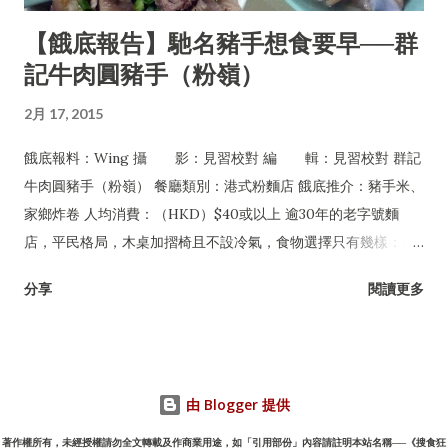
【餓底報告】馳名豬手想食要早──群
記牛肉圓豬手（粉嶺）
2月 17, 2015
餓底報料：Wing 攝 影：見習校對 編 輯：見習校對 群記
牛肉圓豬手（粉嶺） 餐廳類別：港式粉麵店 餓底推介：豬手米、
家鄉炸卷 人均消費：（HKD）$40或以上 逾30年的老字號麵
店，平民格局，木桌加摺椅且不設冷氣，食物選擇只有幾樣：豬
手、牛丸及牛腩，可配粉麵或淨食，還有油菜及每日限量供應的
分享
閱讀更多
家鄉炸卷。但無論一年四季皆經常爆場，甚至吸引許多名人紅星
專程到訪，如遇爆滿必須自行站在食客後面等位，任何人皆無特
權，是一間非常有性格的平民小店。
由 Blogger 提供
著作權所有，未經授權請勿全文轉載及作商業用途，如「引用部份」內容請註明本站名稱──《搜食狂