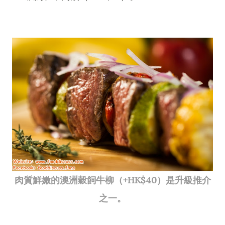
肉質鮮嫩的澳洲穀飼牛柳（+HK$40）是升級推介
之一。