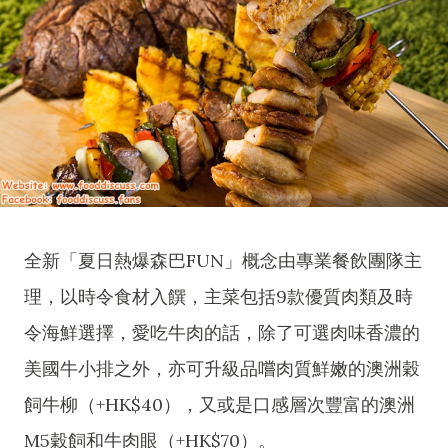
全新「夏日熱爆森巴FUN」概念由專業餐飲團隊主
理，以時令食材入饌，主菜包括9款優質肉類及時
令海鮮選擇，愛吃牛肉的話，除了可選肉味香濃的
美國牛小排之外，亦可升級品嚐肉質鮮嫩的澳洲穀
飼牛柳（+HK$40），又或是口感層次豐富的澳洲
M5穀飼和牛肉眼（+HK$70）。