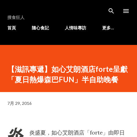
跳至主要內容
搜食狂人
首頁
隨心食記
人情味專訪
更多…
【滋訊專遞】如心艾朗酒店forte呈獻
「夏日熱爆森巴FUN」半自助晚餐
7月 29, 2016
炎
炎盛夏，如心艾朗酒店「forte」由即日