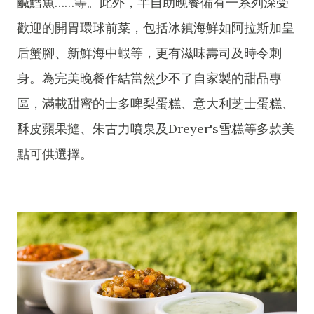
鹹鱈魚……等。此外，半自助晚餐備有一系列深受
歡迎的開胃環球前菜，包括冰鎮海鮮如阿拉斯加皇
后蟹腳、新鮮海中蝦等，更有滋味壽司及時令刺
身。為完美晚餐作結當然少不了自家製的甜品專
區，滿載甜蜜的士多啤梨蛋糕、意大利芝士蛋糕、
酥皮蘋果撻、朱古力噴泉及Dreyer's雪糕等多款美
點可供選擇。