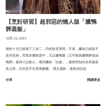
【烹飪研習】超邪惡的懶人版「臘鴨
髀蒸飯」
10月 22, 2015
雖然十月已經過了三份二，仍然秋意薄弱，不過，臘味已經急不
及待現身，而眾多臘味當中，又以臘鴨腿（又可稱為臘鴨髀或油
鴨髀）最得小記歡心，看到臘味「出籠」，雖然明知尚未算最當
造之時，但仍忍不住買來解饞。 撰文攝影：搜食採訪組
分享
閱讀更多