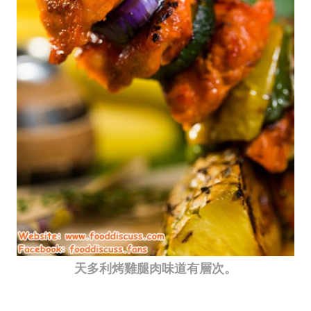
天多利烤雞腿肉味道有層次。