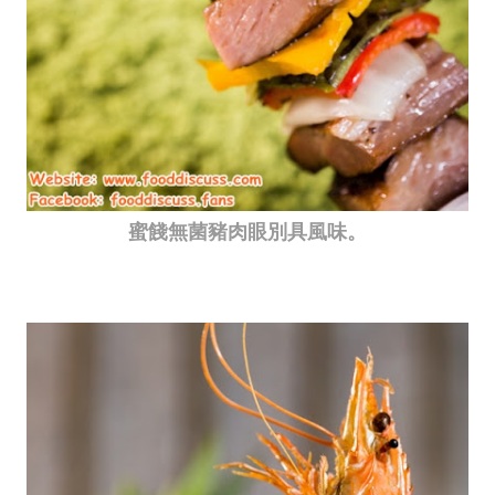
蜜餞無菌豬肉眼別具風味。