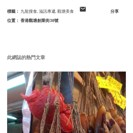
標籤：
九龍搜食
滋訊專遞
觀塘美食
分享
位置：
香港觀塘創業街38號
此網誌的熱門文章