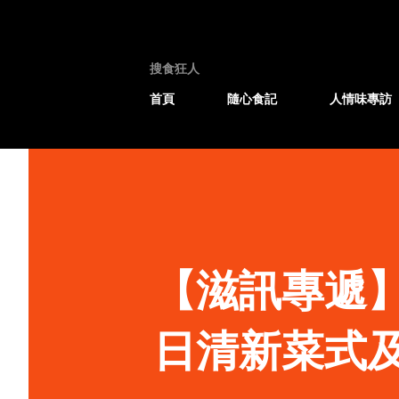
搜食狂人
首頁
隨心食記
人情味專訪
【滋訊專遞】Gr
日清新菜式