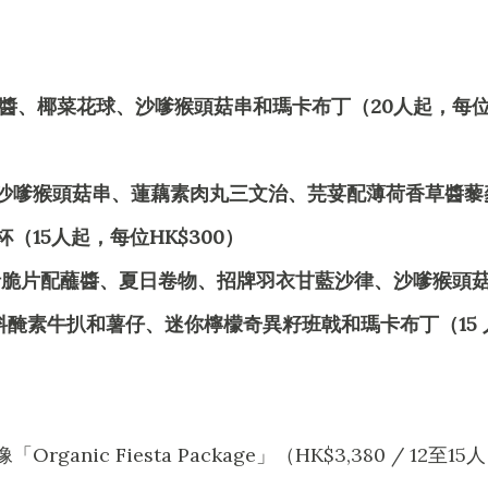
括脆片配蘸醬、椰菜花球、沙嗲猴頭菇串和瑪卡布丁（20人起，每
括素雞粒、沙嗲猴頭菇串、蓮藕素肉丸三文治、芫荽配薄荷香草醬藜
15人起，每位HK$300）
Feast」包括脆片配蘸醬、夏日卷物、招牌羽衣甘藍沙律、沙嗲猴頭
香料醃素牛扒和薯仔、迷你檸檬奇異籽班戟和瑪卡布丁（15 
ic Fiesta Package」（HK$3,380 / 12至15人