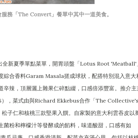
務「The Convert」餐單中其中一道美食。
推出全新夏季單點菜單，開胃頭盤「Lotus Root 'Meatball
綜合香料Garam Masala搓成球狀，配搭特別混入意大
道辛辣，頂層灑上雜果仁碎點綴，口感倍添豐富。推介主
8），菜式由與Richard Ekkebus合作「The Collective'
果、松子仁和核桃三款堅果入饌。自家製的意大利雲吞皮以
生菌粉和檸檬汁等發酵成的餡料，味道酸甜，口感有如
意大利青瓜忌廉，口感香滑清新。配菜亦充滿心思，包括以核