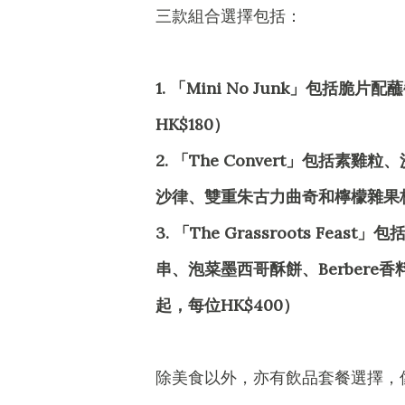
三款組合選擇包括：
1. 「Mini No Junk」包
HK$180）
2. 「The Convert」包
沙律、雙重朱古力曲奇和檸檬雜果杯（
3. 「The Grassroots 
串、泡菜墨西哥酥餅、Berbere
起，每位HK$400）
除美食以外，亦有飲品套餐選擇，像「Organ