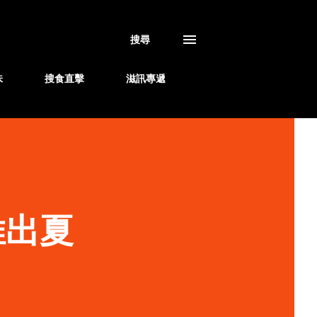
搜尋
味
搜食直擊
滋訊專遞
y推出夏