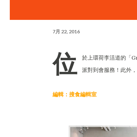
7月 22, 2016
位
於上環荷李活道的「Gra
派對到會服務！此外，
編輯：搜食編輯室