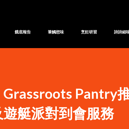
跳至主要內容
餓底報告
筆觸想味
烹飪研習
詩詩細
assroots Pantr
及遊艇派對到會服務