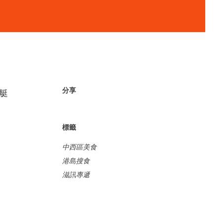
分享
遊艇
標籤
中西區美食
港島搜食
滋訊專遞