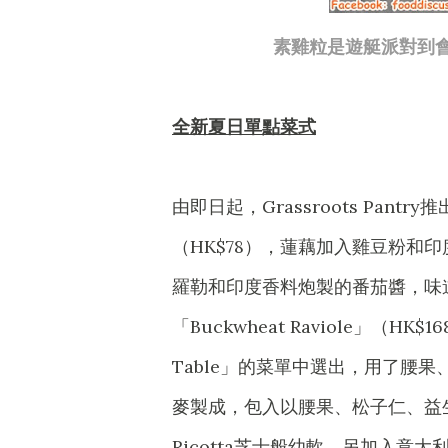
素雞粒是遊艇派對到會服
全新夏日單點菜式
由即日起，Grassroots Pantry
（HK$78），蓮藕加入雞豆粉和印度
羅勒和印度香料炮製的番茄醬，味
「Buckwheat Raviole」（HK$16
Table」的菜單中選出，用了腰
麥製成，包入以腰果、松子仁、益
Ricotta芝士般幼軟，另加入