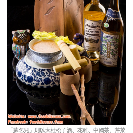
「蘇乞兒」則以大杜松子酒、花雕、中國茶、芹菜