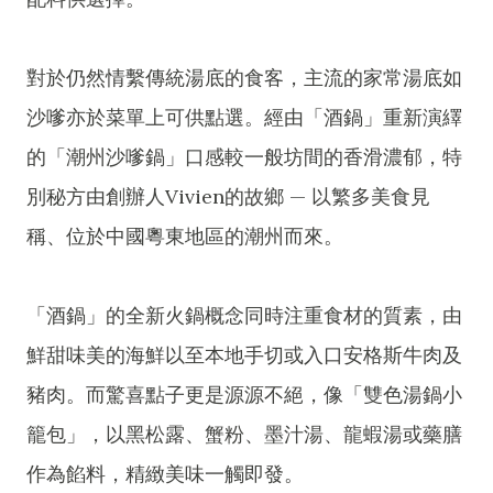
對於仍然情繫傳統湯底的食客，主流的家常湯底如
沙嗲亦於菜單上可供點選。經由「酒鍋」重新演繹
的「潮州沙嗲鍋」口感較一般坊間的香滑濃郁，特
別秘方由創辦人Vivien的故鄉 — 以繁多美食見
稱、位於中國粵東地區的潮州而來。
「酒鍋」的全新火鍋概念同時注重食材的質素，由
鮮甜味美的海鮮以至本地手切或入口安格斯牛肉及
豬肉。而驚喜點子更是源源不絕，像「雙色湯鍋小
籠包」，以黑松露、蟹粉、墨汁湯、龍蝦湯或藥膳
作為餡料，精緻美味一觸即發。