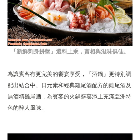
「新鮮刺身拼盤」選料上乘，賣相與滋味俱佳。
為讓賓客有更完美的饗宴享受，「酒鍋」更特別調
配出結合中、日元素和經典雞尾酒配方的雞尾酒及
無酒精雞尾酒，為賓客的火鍋盛宴添上充滿亞洲特
色的醉人風味。