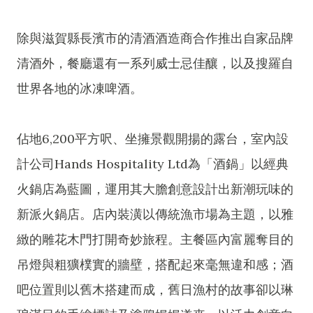
除與滋賀縣長濱市的清酒酒造商合作推出自家品牌
清酒外，餐廳還有一系列威士忌佳釀，以及搜羅自
世界各地的冰凍啤酒。
佔地6,200平方呎、坐擁景觀開揚的露台，室內設
計公司Hands Hospitality Ltd為「酒鍋」以經典
火鍋店為藍圖，運用其大膽創意設計出新潮玩味的
新派火鍋店。店內裝潢以傳統漁市場為主題，以雅
緻的雕花木門打開奇妙旅程。主餐區內富麗奪目的
吊燈與粗獷樸實的牆壁，搭配起來毫無違和感；酒
吧位置則以舊木搭建而成，舊日漁村的故事卻以琳