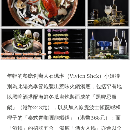
年輕的餐廳創辦人石珮琳（Vivien Shek）小姐特
別為此陽光季節炮製出惹味火鍋湯底，包括罕有地
以黑啤酒搭配海鮮冬瓜盅炮製而成的「黑啤忌廉
鍋」（港幣248元），以及加入原隻波士頓龍蝦和
椰子的「泰式青咖喱龍蝦鍋」（港幣368元）；而
「酒鍋」的招牌五合一湯底「酒火入鍋」亦會以全