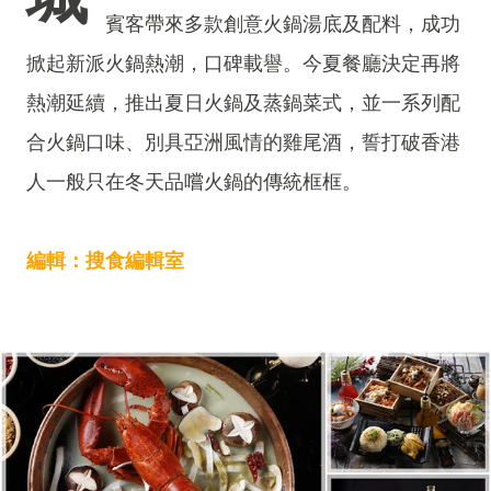
賓客帶來多款創意火鍋湯底及配料，成功
掀起新派火鍋熱潮，口碑載譽。今夏餐廳決定再將
熱潮延續，推出夏日火鍋及蒸鍋菜式，並一系列配
合火鍋口味、別具亞洲風情的雞尾酒，誓打破香港
人一般只在冬天品嚐火鍋的傳統框框。
編輯：搜食編輯室