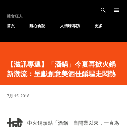
跳至主要內容
搜食狂人
首頁
隨心食記
人情味專訪
更多…
【滋訊專遞】「酒鍋」今夏再掀火鍋
新潮流：呈獻創意美酒佳餚驅走悶熱
7月 15, 2016
城
中火鍋熱點「酒鍋」自開業以來，一直為