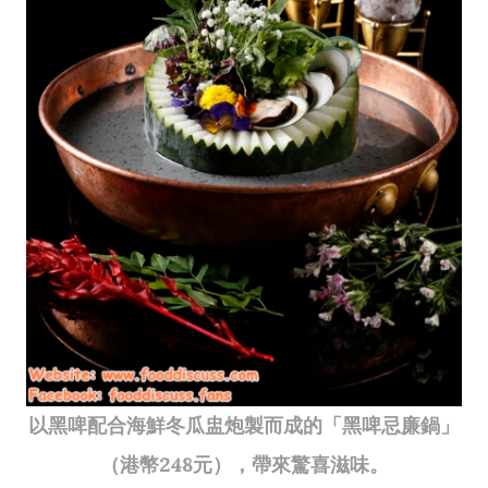
以黑啤配合海鮮冬瓜盅炮製而成的「黑啤忌廉鍋」
（港幣248元），帶來驚喜滋味。