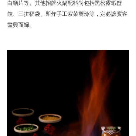
白鱔片等。其他招牌火鍋配料尚包括黑松露蝦蟹
餃、三拼福袋、即炸手工紫菜嚮玲等，定必讓賓客
盡興而歸。