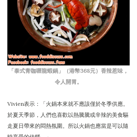
「泰式青咖喱龍蝦鍋」（港幣368元）香辣惹味，
令人開胃。
Vivien表示：「火鍋本來就不應該僅於冬季供應。
於夏天季節，人們也喜歡以熱騰騰或辛辣的美食驅
走夏日帶來的悶熱氛圍。所以火鍋也應當是可以隨
時享受的佳餚。」