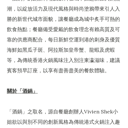
潮，以綻放活力及現代風格與時尚塗鴉帶來引人入
勝的新世代城市面貌，讓餐廳成為城中炙手可熱的
飲食熱點；餐廳備受愛戴的飲食理念有賴高質及可
靠的供應商配合，每日新鮮空運到港的刺身及優質
海鮮如黑瓜子斑、阿拉斯加皇帝蟹、龍蝦及虎蝦
等，為傳統香港火鍋風味注入別注東瀛滋味，建議
賓客預早訂座，以享有盡善盡美的餐飲體驗。
關於「酒鍋」
「酒鍋」之取名，源自餐廳創辦人Vivien Shek小
姐欲以與別不同的創新風格為傳統港式火鍋注入趣