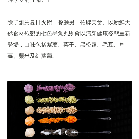
除了創意夏日火鍋，餐廳另一招牌美食、以新鮮天
然食材炮製的七色墨魚丸則會以清新健康姿態重新
登場，口味包括紫薯、栗子、黑松露、毛豆、草
莓、粟米及紅蘿蔔。