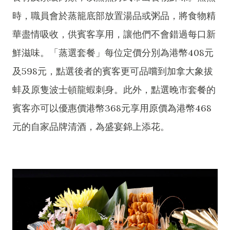
時，職員會於蒸籠底部放置湯品或粥品，將食物精
華盡情吸收，供賓客享用，讓他們不會錯過每口新
鮮滋味。「蒸選套餐」每位定價分別為港幣408元
及598元，點選後者的賓客更可品嚐到加拿大象拔
蚌及原隻波士頓龍蝦刺身。此外，點選晚市套餐的
賓客亦可以優惠價港幣368元享用原價為港幣468
元的自家品牌清酒，為盛宴錦上添花。