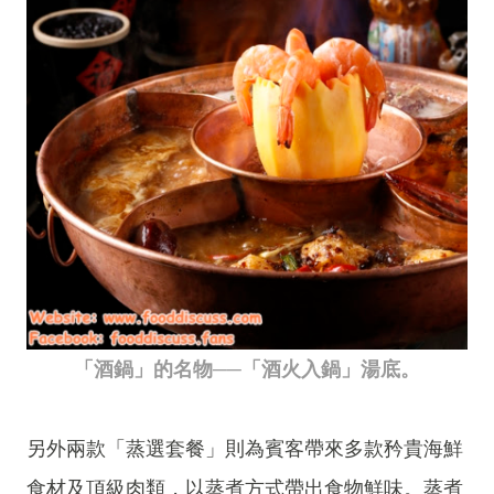
「酒鍋」的名物──「酒火入鍋」湯底。
另外兩款「蒸選套餐」則為賓客帶來多款矜貴海鮮
食材及頂級肉類，以蒸煮方式帶出食物鮮味。蒸煮