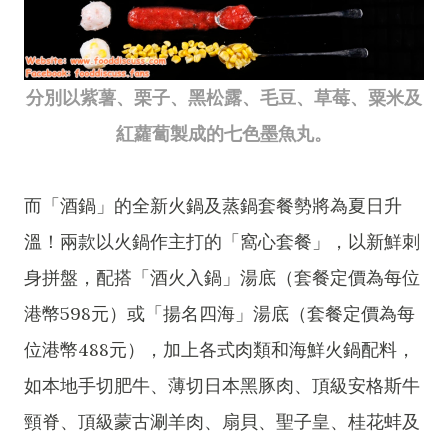
分別以紫薯、栗子、黑松露、毛豆、草莓、粟米及
紅蘿蔔製成的七色墨魚丸。
而「酒鍋」的全新火鍋及蒸鍋套餐勢將為夏日升
溫！兩款以火鍋作主打的「窩心套餐」，以新鮮刺
身拼盤，配搭「酒火入鍋」湯底（套餐定價為每位
港幣598元）或「揚名四海」湯底（套餐定價為每
位港幣488元），加上各式肉類和海鮮火鍋配料，
如本地手切肥牛、薄切日本黑豚肉、頂級安格斯牛
頸脊、頂級蒙古涮羊肉、扇貝、聖子皇、桂花蚌及