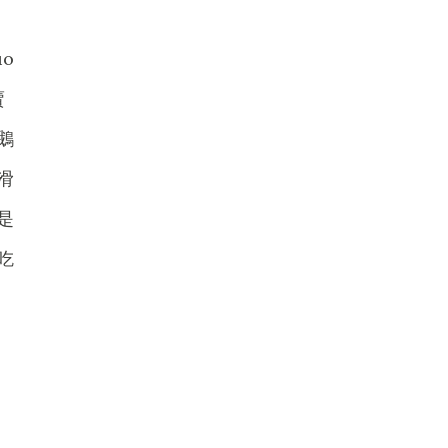
o
賣
鵝
滑
是
吃