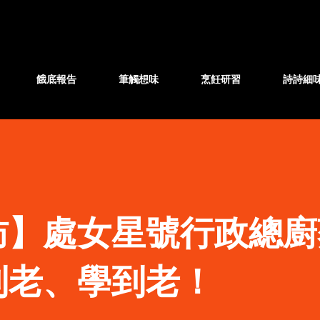
跳至主要內容
餓底報告
筆觸想味
烹飪研習
詩詩細
訪】處女星號行政總廚
到老、學到老！