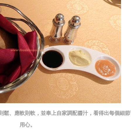
則鬆、應軟則軟，並奉上自家調配醬汁，看得出每個細節
用心。