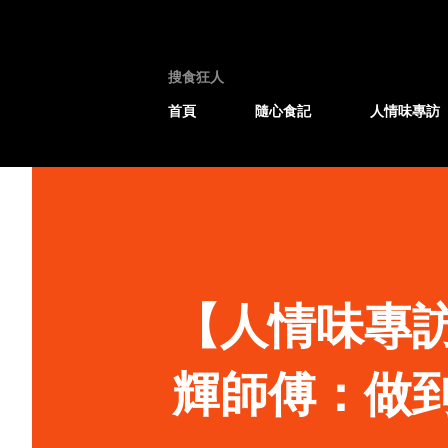
搜食狂人
首頁
隨心食記
人情味專訪
【人情味專
輝師傅：做