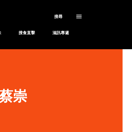
搜尋
味
搜食直擊
滋訊專遞
蔡崇