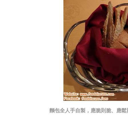
麵包全人手自製，應脆則脆、應鬆