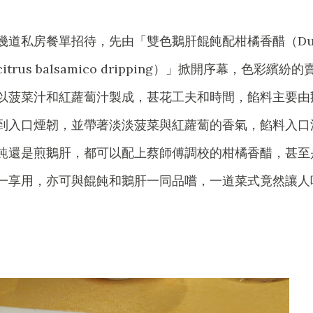
幾道私房餐單招待，先由「雙色鵝肝餛飩配柑橘香醋（Du
with citrus balsamico dripping）」掀開序幕，色彩繽紛的
以菠菜汁和紅蘿蔔汁製成，甚花工夫和時間，餡料主要由
到入口煙韌，並帶著淡淡菠菜與紅蘿蔔的香氣，餡料入口
飩還是煎鵝肝，都可以配上蔡師傅調校的柑橘香醋，甚至
一享用，亦可與餛飩和鵝肝一同品嚐，一道菜式竟然讓人
。