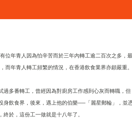
有位年青人因為怕辛苦而於三年內轉工逾二百次之多，
，而年青人轉工頻繁的情況，在香港飲食業界亦頗嚴重
試過多番轉工，曾經因為對廚房工作感到心灰而轉職，但
投身飲食界，後來，遇上他的伯樂──「麗星郵輪」，並
，終於，這份工一做就是十八年了。