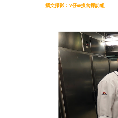
撰文攝影：V仔@搜食採訪組