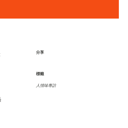
分享
最
。
標籤
人情味專訪
憑