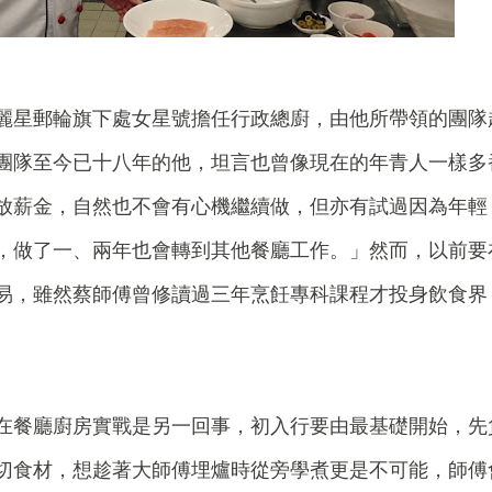
麗星郵輪旗下處女星號擔任行政總廚，由他所帶領的團隊
團隊至今已十八年的他，坦言也曾像現在的年青人一樣多
放薪金，自然也不會有心機繼續做，但亦有試過因為年輕
，做了一、兩年也會轉到其他餐廳工作。」然而，以前要
易，雖然蔡師傅曾修讀過三年烹飪專科課程才投身飲食界
在餐廳廚房實戰是另一回事，初入行要由最基礎開始，先
切食材，想趁著大師傅埋爐時從旁學煮更是不可能，師傅