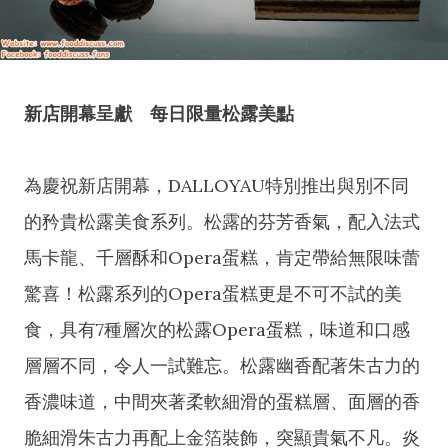
新店開幕呈獻 每日限量松露美點
為慶祝新店開幕，DALLOYAU特別推出與別不同
的矜貴松露美食系列。松露的芬芳香氣，配入法式
馬卡龍、千層酥和Opera蛋糕，肯定帶給無限味蕾
驚喜！松露系列的Opera蛋糕更是不可不試的美
食，具有7種層次的松露Opera蛋糕，味道和口感
層層不同，令人一試難忘。松露幽香配著朱古力的
香濃味道，中間夾著柔軟細滑的蛋糕層、面層的香
脆細滑朱古力再配上金箔裝飾，突顯貴氣不凡。炎