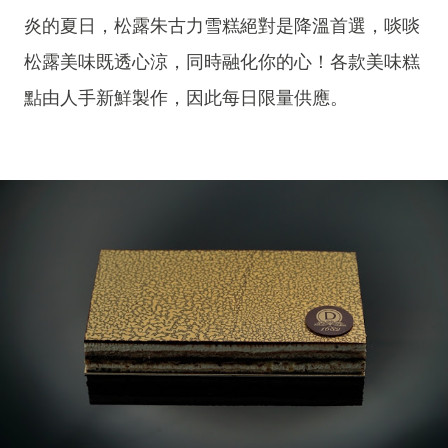
炎的夏日，松露朱古力雪糕絕對是降溫首選，啖啖
松露美味既透心涼，同時融化你的心！各款美味糕
點由人手新鮮製作，因此每日限量供應。