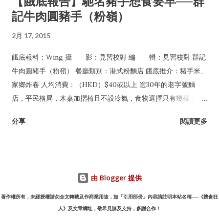
【餓底報告】馳名豬手想食要早──群
記牛肉圓豬手（粉嶺）
2月 17, 2015
餓底報料：Wing 攝 影：見習校對 編 輯：見習校對 群記
牛肉圓豬手（粉嶺） 餐廳類別：港式粉麵店 餓底推介：豬手米、
家鄉炸卷 人均消費：（HKD）$40或以上 逾30年的老字號麵
店，平民格局，木桌加摺椅且不設冷氣，食物選擇只有幾樣：豬
手、牛丸及牛腩，可配粉麵或淨食，還有油菜及每日限量供應的
分享
閱讀更多
家鄉炸卷。但無論一年四季皆經常爆場，甚至吸引許多名人紅星
專程到訪，如遇爆滿必須自行站在食客後面等位，任何人皆無特
權，是一間非常有性格的平民小店。
由 Blogger 提供
著作權所有，未經授權請勿全文轉載及作商業用途，如「引用部份」內容請註明本站名稱──《搜食狂
人》及文章網址，敬希見諒及支持，多謝合作！