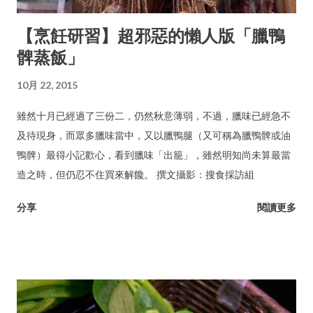
【烹飪研習】超邪惡的懶人版「臘鴨
髀蒸飯」
10月 22, 2015
雖然十月已經過了三份二，仍然秋意薄弱，不過，臘味已經急不
及待現身，而眾多臘味當中，又以臘鴨腿（又可稱為臘鴨髀或油
鴨髀）最得小記歡心，看到臘味「出籠」，雖然明知尚未算最當
造之時，但仍忍不住買來解饞。 撰文攝影：搜食採訪組
分享
閱讀更多