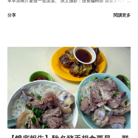
單單加兩片薑做一道滾湯。 撰文攝影：搜食編輯部 潺菜又可稱木
耳菜、落葵、豆腐菜、藤菜。
分享
閱讀更多