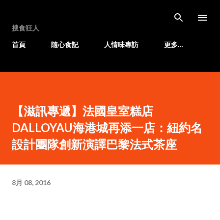
跳至主要內容
搜食狂人
首頁
隨心食記
人情味專訪
更多…
【滋訊專遞】法國皇室糕店
DALLOYAU海港城再添一店：紐約名
設計團隊創新演譯巴黎法式茶座
8月 08, 2016