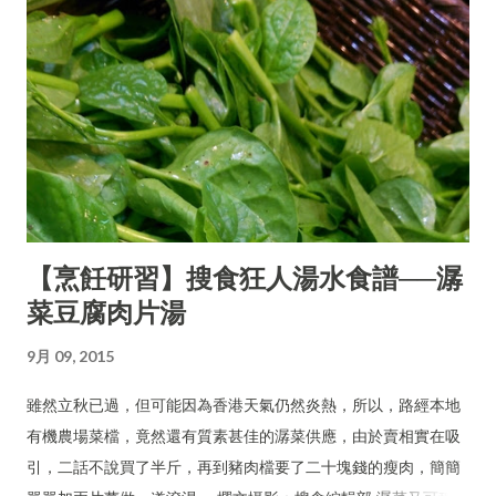
【烹飪研習】搜食狂人湯水食譜──潺
菜豆腐肉片湯
9月 09, 2015
雖然立秋已過，但可能因為香港天氣仍然炎熱，所以，路經本地
有機農場菜檔，竟然還有質素甚佳的潺菜供應，由於賣相實在吸
引，二話不說買了半斤，再到豬肉檔要了二十塊錢的瘦肉，簡簡