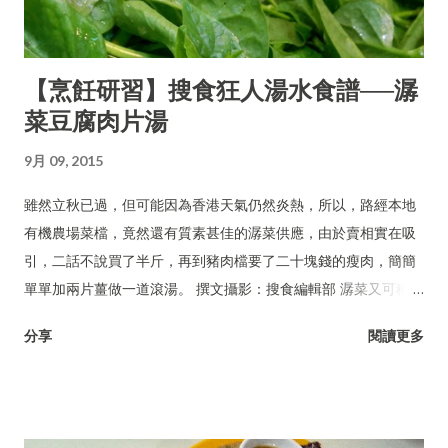
【烹飪研習】搜食狂人湯水食譜──潺
菜豆腐肉片湯
9月 09, 2015
雖然立秋已過，但可能因為香港天氣仍然炎熱，所以，路經本地
有機農場菜檔，竟然還有質素甚佳的潺菜供應，由於賣相實在吸
引，二話不說買了半斤，再到豬肉檔要了二十塊錢的瘦肉，簡簡
單單加兩片薑做一道滾湯。 撰文攝影：搜食編輯部 潺菜又可稱木
耳菜、落葵、豆腐菜、藤菜。
分享
閱讀更多