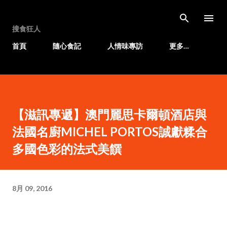
跳至主要內容
搜食狂人
首頁
隨心食記
人情味專訪
更多…
【滋訊專遞】澳門麗思卡爾頓酒店與
法國名廚MICHEL PORTOS誠獻糅合
多國色彩的法式美饌
8月 09, 2016