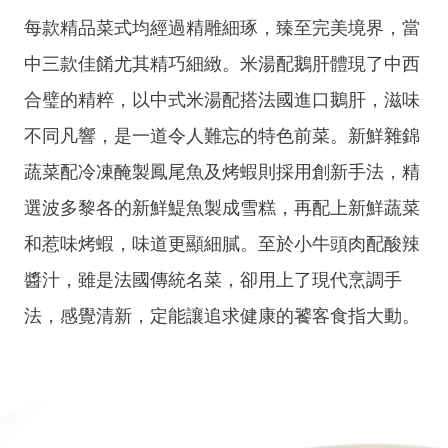
每款精品菜式均經過精雕細琢，臻至完美境界，當
中三款佳餚尤其精巧細緻。米湯配鵝肝體現了中西
合璧的精粹，以中式米湯配搭法國進口鵝肝，滋味
不同凡響，是一道令人難忘的特色前菜。新鮮雜錦
蔬菜配冷凍醃製鳳尾魚及烤蝦則採用創新手法，精
選波多黎各的新鮮鯷魚製成雪糕，再配上新鮮蔬菜
和惹味烤蝦，味道更顯細膩。至於小牛頭肉配酸辣
醬汁，雖是法國傳統名菜，卻用上了現代烹調手
法，感覺清新，定能讓追求健康的饕客食指大動。