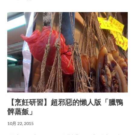
【烹飪研習】超邪惡的懶人版「臘鴨
髀蒸飯」
10月 22, 2015