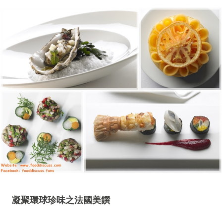
凝聚環球珍味之法國美饌