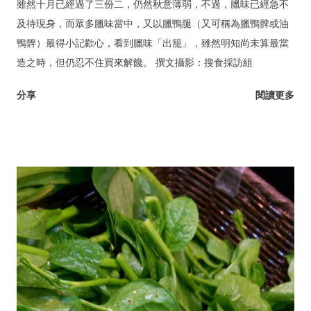
雖然十月已經過了三份二，仍然秋意薄弱，不過，臘味已經急不
及待現身，而眾多臘味當中，又以臘鴨腿（又可稱為臘鴨髀或油
鴨髀）最得小記歡心，看到臘味「出籠」，雖然明知尚未算最當
造之時，但仍忍不住買來解饞。 撰文攝影：搜食採訪組
分享
閱讀更多