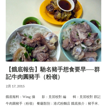
【餓底報告】馳名豬手想食要早──群
記牛肉圓豬手（粉嶺）
2月 17, 2015
餓底報料：Wing 攝 影：見習校對 編 輯：見習校對 群記
牛肉圓豬手（粉嶺） 餐廳類別：港式粉麵店 餓底推介：豬手米、