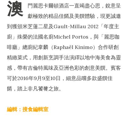
澳
門麗思卡爾頓酒店一直竭盡心思，銳意呈
獻極致的精品佳餚及美饌體驗，現更誠邀
到獲頒米芝蓮二星及Gault-Millau 2012「年度主
廚」殊榮的法國名廚Michel Portos，與「麗思咖
啡廳」總廚紀韋麟（Raphaël Kinimo）合作研創
精緻菜式，用創新烹調手法演繹以地中海美食為靈
感，帶有吉倫特風味及亞洲色彩的創意美饌。賓客
可於2016年9月9至10日，細意品嚐多款盛饌佳
餚，踏上非凡饕餮之旅。
編輯：搜食編輯室