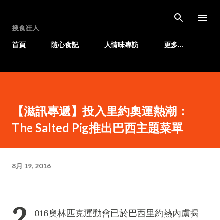
跳至主要內容
搜食狂人
首頁
隨心食記
人情味專訪
更多…
【滋訊專遞】投入里約奧運熱潮：
The Salted Pig推出巴西主題菜單
8月 19, 2016
2
016奧林匹克運動會已於巴西里約熱內盧揭