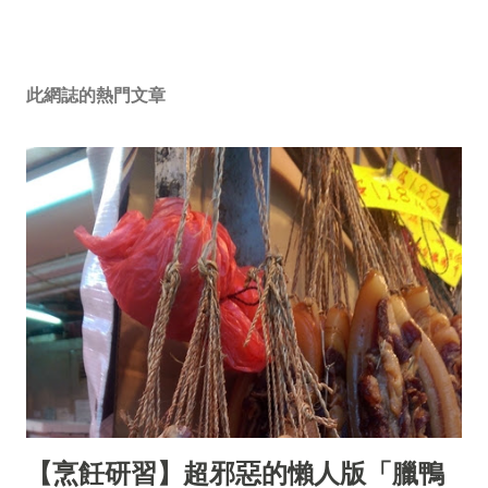
此網誌的熱門文章
【烹飪研習】超邪惡的懶人版「臘鴨