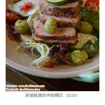
炭燒豬腰肉伴棕櫚芯（$128）