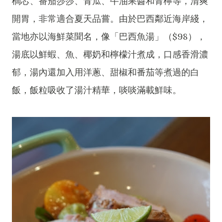
櫚芯、番茄莎莎、青瓜、牛油果醬和青檸等，清爽
開胃，非常適合夏天品嘗。由於巴西鄰近海岸綫，
當地亦以海鮮菜聞名，像「巴西魚湯」（$98），
湯底以鮮蝦、魚、椰奶和檸檬汁煮成，口感香滑濃
郁，湯內還加入用洋蔥、甜椒和番茄等煮過的白
飯，飯粒吸收了湯汁精華，啖啖滿載鮮味。