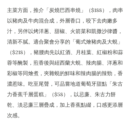
主菜方面，推介「炭燒巴西串燒」（$188），肉串
以豬肉及牛肉混合成，外層香口，咬下去肉嫩多
汁，另伴以烤洋蔥、甜椒、火箭菜和凱撒沙律醬，
清新不膩。適合聚會分享的「葡式燴豬肉及大蜆」
（$218），豬腰肉先以紅酒、月桂葉、紅椒粉和蒜
蓉等醃製，煎香後與紐西蘭大蜆、辣肉腸、洋蔥和
彩椒等同燴煮，夾雜蜆的鮮味和辣肉腸的辣勁，香
濃惹味。吃至尾聲，可品嘗地道葡萄牙甜點「朱古
力香蕉千層蛋糕」（$58），以忌廉、朱古力餅
乾、淡忌廉三層疊成，加上香蕉點綴，口感更添層
次感。