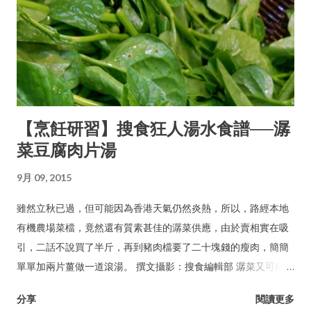
【烹飪研習】搜食狂人湯水食譜──潺
菜豆腐肉片湯
9月 09, 2015
雖然立秋已過，但可能因為香港天氣仍然炎熱，所以，路經本地
有機農場菜檔，竟然還有質素甚佳的潺菜供應，由於賣相實在吸
引，二話不說買了半斤，再到豬肉檔要了二十塊錢的瘦肉，簡簡
單單加兩片薑做一道滾湯。 撰文攝影：搜食編輯部 潺菜又可稱木
耳菜、落葵、豆腐菜、藤菜。
分享
閱讀更多