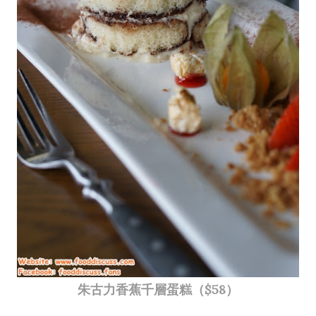
朱古力香蕉千層蛋糕（$58）