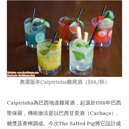
奧運版本Caipirinha雞尾酒（$88/杯）
Caipirinha為巴西地道雞尾酒，起源於1918年巴西
聖保羅，傳統做法是以巴西甘蔗酒（Cachaça）、
糖漿及青檸調成。今次The Salted Pig將它設計成