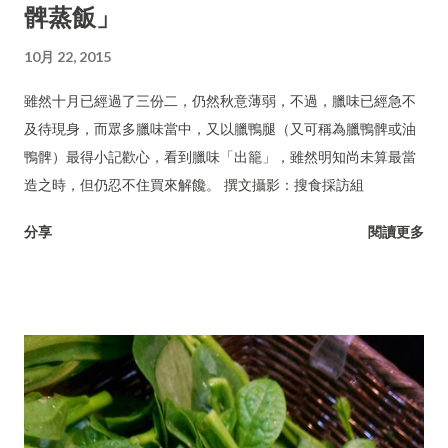
髀蒸飯」
10月 22, 2015
雖然十月已經過了三份二，仍然秋意薄弱，不過，臘味已經急不
及待現身，而眾多臘味當中，又以臘鴨腿（又可稱為臘鴨髀或油
鴨髀）最得小記歡心，看到臘味「出籠」，雖然明知尚未算最當
造之時，但仍忍不住買來解饞。 撰文攝影：搜食採訪組
分享
閱讀更多