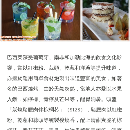
巴西菜深受葡萄牙、南非和加勒比海的飲食文化影
響，常以紅椒粉、蒜頭、乾蔥和洋蔥等提升味道，
亦擅於運用簡單食材炮製出味道豐富的美食，如著
名的巴西燒烤。由於天氣炎熱，當地人亦愛以水果
入饌，如檸檬、青檸及芒果等，醒胃消暑。頭盤
「炭燒豬腰肉伴棕櫚芯」（$128），豬腰肉以紅椒
粉、乾蔥和蒜頭等醃製後燒香，配上清甜爽脆的棕