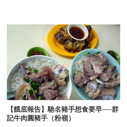
【餓底報告】馳名豬手想食要早──群
記牛肉圓豬手（粉嶺）