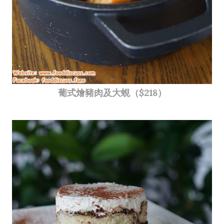
葡式燴豬肉及大蜆（$218）