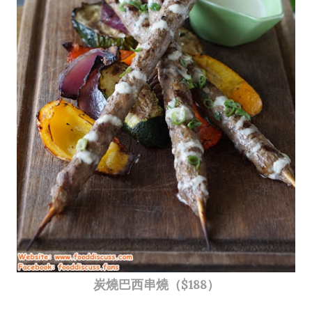
炭燒巴西串燒（$188）