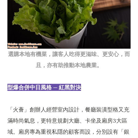
選購本地有機菜，讓客人吃得更滋味、更安心，而
且，亦有助推動本地農業。
型爆合併中日風格 ─ 紅黑對決
「火薈」創辦人經營室內設計，餐廳裝潢型格又充
滿時尚氣息，更特意規劃大廳、卡坐及廂房3大區
域。廂房專為重視私隱的顧客而設，分別設有「銀