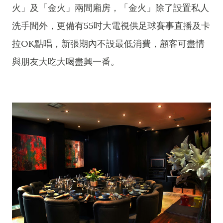
火」及「金火」兩間廂房，「金火」除了設置私人
洗手間外，更備有55吋大電視供足球賽事直播及卡
拉OK點唱，新張期內不設最低消費，顧客可盡情
與朋友大吃大喝盡興一番。