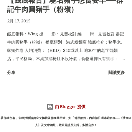
記牛肉圓豬手（粉嶺）
2月 17, 2015
餓底報料：Wing 攝 影：見習校對 編 輯：見習校對 群記
牛肉圓豬手（粉嶺） 餐廳類別：港式粉麵店 餓底推介：豬手米、
家鄉炸卷 人均消費：（HKD）$40或以上 逾30年的老字號麵
店，平民格局，木桌加摺椅且不設冷氣，食物選擇只有幾樣：豬
手、牛丸及牛腩，可配粉麵或淨食，還有油菜及每日限量供應的
分享
閱讀更多
家鄉炸卷。但無論一年四季皆經常爆場，甚至吸引許多名人紅星
專程到訪，如遇爆滿必須自行站在食客後面等位，任何人皆無特
權，是一間非常有性格的平民小店。
由 Blogger 提供
著作權所有，未經授權請勿全文轉載及作商業用途，如「引用部份」內容請註明本站名稱──《搜食狂
人》及文章網址，敬希見諒及支持，多謝合作！