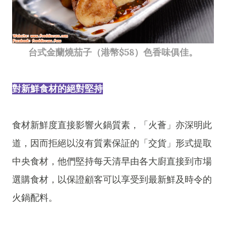
台式金蘭燒茄子（港幣$58）色香味俱佳。
對新鮮食材的絕對堅持
食材新鮮度直接影響火鍋質素，「火薈」亦深明此
道，因而拒絕以沒有質素保証的「交貨」形式提取
中央食材，他們堅持每天清早由各大廚直接到市場
選購食材，以保證顧客可以享受到最新鮮及時令的
火鍋配料。