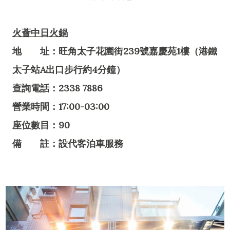
火薈中日火鍋
地 址：旺角太子花園街239號嘉慶苑1樓（港鐵
太子站A出口步行約4分鐘）
查詢電話：2338 7886
營業時間：17:00-03:00
座位數目：90
備 註：設代客泊車服務