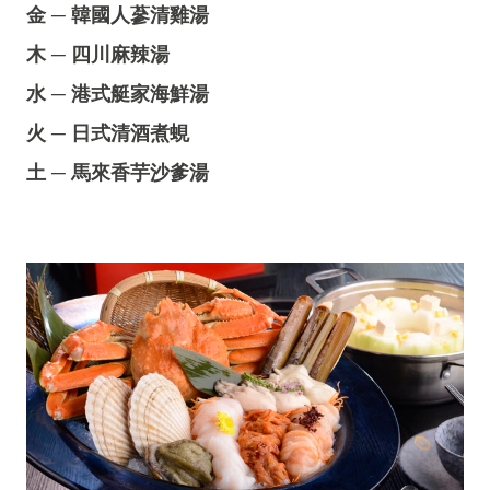
金 ─ 韓國人蔘清雞湯
木 ─ 四川麻辣湯
水 ─ 港式艇家海鮮湯
火 ─ 日式清酒煮蜆
土 ─ 馬來香芋沙爹湯