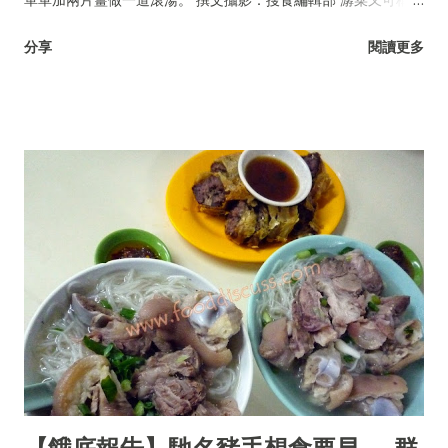
耳菜、落葵、豆腐菜、藤菜。
分享
閱讀更多
【餓底報告】馳名豬手想食要早──群