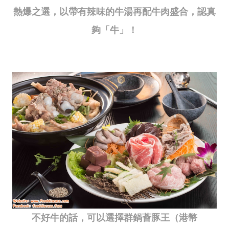
熱爆之選，以帶有辣味的牛湯再配牛肉盛合，認真
夠「牛」！
不好牛的話，可以選擇群鍋薈豚王（港幣