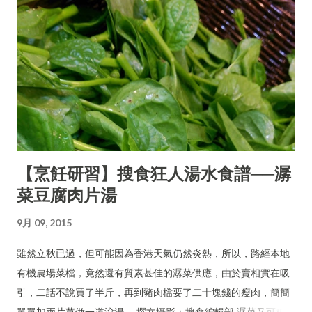
【烹飪研習】搜食狂人湯水食譜──潺
菜豆腐肉片湯
9月 09, 2015
雖然立秋已過，但可能因為香港天氣仍然炎熱，所以，路經本地
有機農場菜檔，竟然還有質素甚佳的潺菜供應，由於賣相實在吸
引，二話不說買了半斤，再到豬肉檔要了二十塊錢的瘦肉，簡簡
單單加兩片薑做一道滾湯。 撰文攝影：搜食編輯部 潺菜又可稱木