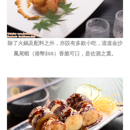
除了火鍋及配料之外，亦設有多款小吃，這道金沙
鳳尾蝦（港幣$88）香脆可口，是佐酒之選。