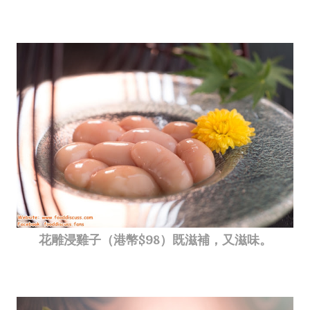
花雕浸雞子（港幣$98）既滋補，又滋味。