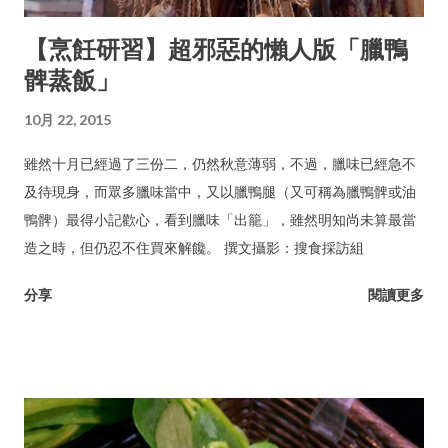
【烹飪研習】超邪惡的懶人版「臘鴨
髀蒸飯」
10月 22, 2015
雖然十月已經過了三份二，仍然秋意薄弱，不過，臘味已經急不
及待現身，而眾多臘味當中，又以臘鴨腿（又可稱為臘鴨髀或油
鴨髀）最得小記歡心，看到臘味「出籠」，雖然明知尚未算最當
造之時，但仍忍不住買來解饞。 撰文攝影：搜食採訪組
分享
閱讀更多