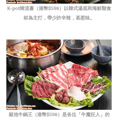
K-pot韓流薈（港幣$598）以韓式湯底和海鮮類食
材為主打，帶少許辛辣，甚惹味。
嶽池牛鍋王（港幣$598）是各位「牛魔狂人」的