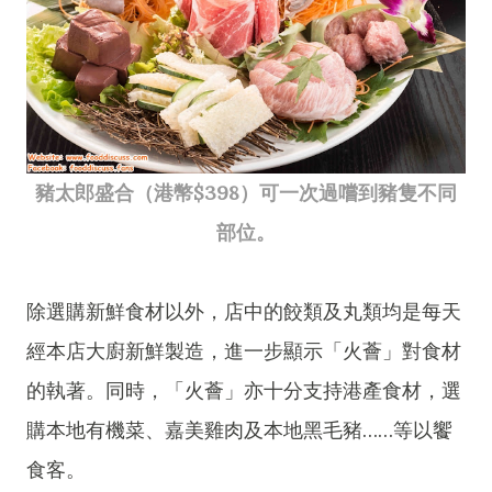
豬太郎盛合（港幣$398）可一次過嚐到豬隻不同
部位。
除選購新鮮食材以外，店中的餃類及丸類均是每天
經本店大廚新鮮製造，進一步顯示「火薈」對食材
的執著。同時，「火薈」亦十分支持港產食材，選
購本地有機菜、嘉美雞肉及本地黑毛豬……等以饗
食客。