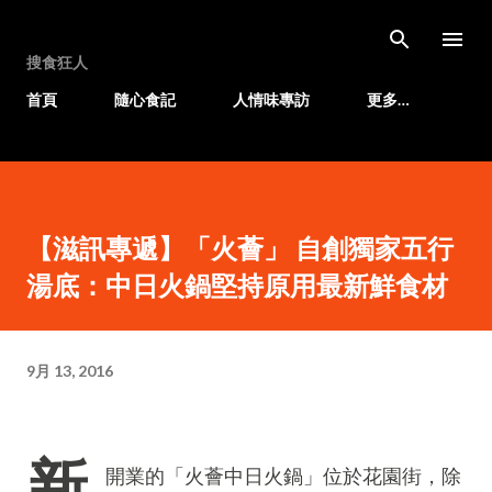
跳至主要內容
搜食狂人
首頁
隨心食記
人情味專訪
更多…
【滋訊專遞】「火薈」 自創獨家五行
湯底：中日火鍋堅持原用最新鮮食材
9月 13, 2016
新
開業的「火薈中日火鍋」位於花園街，除