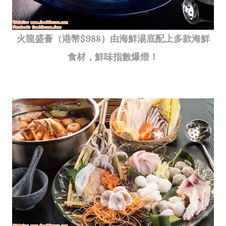
火龍盛薈（港幣$988）由海鮮湯底配上多款海鮮
食材，鮮味指數爆燈！