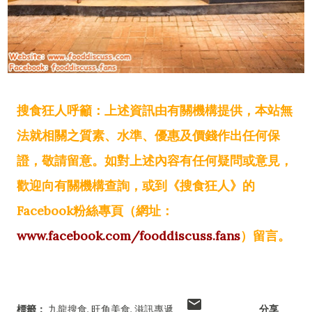
搜食狂人呼籲：上述資訊由有關機構提供，本站無
法就相關之質素、水準、優惠及價錢作出任何保
證，敬請留意。如對上述內容有任何疑問或意見，
歡迎向有關機構查詢，或到《搜食狂人》的
Facebook粉絲專頁（網址：
www.facebook.com/fooddiscuss.fans
）留言。
標籤：
九龍搜食
旺角美食
滋訊專遞
分享