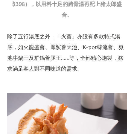
$398），以用料十足的豬骨湯再配上豬太郎盛
合。
除了五行湯底之外，「火薈」亦設有多款特式湯
底，如火龍盛薈、鳳鯊薈天池、K-pot韓流薈、嶽
池牛鍋王及群鍋薈豚王……等，全部精心炮製，務
求滿足客人對不同味道的需求。