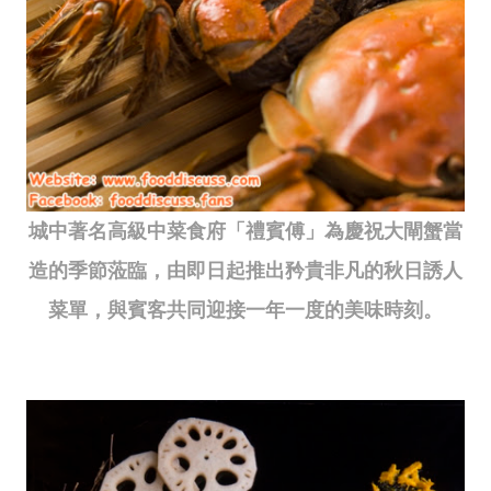
城中著名高級中菜食府「禮賓傅」為慶祝大閘蟹當
造的季節蒞臨，由即日起推出矜貴非凡的秋日誘人
菜單，與賓客共同迎接一年一度的美味時刻。