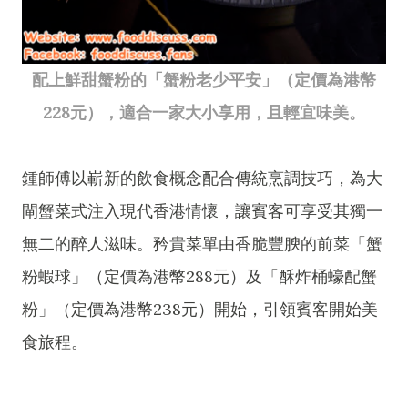
配上鮮甜蟹粉的「蟹粉老少平安」（定價為港幣
228元），適合一家大小享用，且輕宜味美。
鍾師傅以嶄新的飲食概念配合傳統烹調技巧，為大
閘蟹菜式注入現代香港情懷，讓賓客可享受其獨一
無二的醉人滋味。矜貴菜單由香脆豐腴的前菜「蟹
粉蝦球」（定價為港幣288元）及「酥炸桶蠔配蟹
粉」（定價為港幣238元）開始，引領賓客開始美
食旅程。