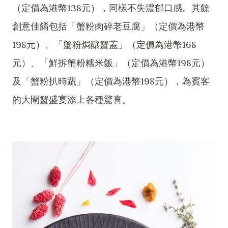
（定價為港幣138元），同樣不失濃郁口感。其餘
創意佳餚包括「蟹粉肉碎老豆腐」（定價為港幣
198元）、「蟹粉焗釀蟹蓋」（定價為港幣168
元）、「鮮拆蟹粉糯米飯」（定價為港幣198元）
及「蟹粉扒時蔬」（定價為港幣198元），為賓客
的大閘蟹盛宴添上各種驚喜。