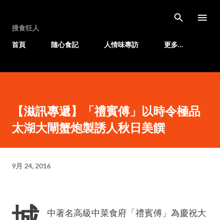
跳至主要內容
搜食狂人
首頁
隨心食記
人情味專訪
更多…
【滋訊專遞】「禮賓傅」以時令極品
太湖大閘蟹炮製誘人秋日美饌
9月 24, 2016
城
中著名高級中菜食府「禮賓傅」為慶祝大