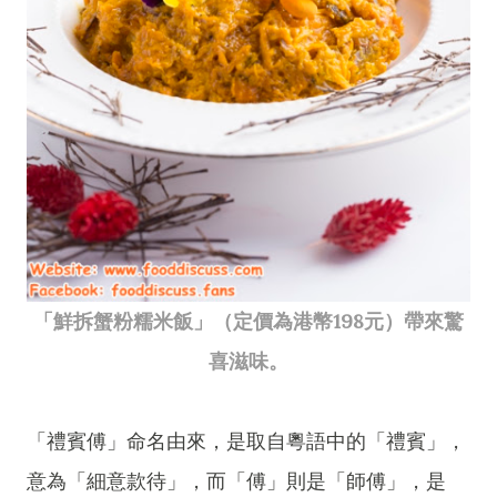
「鮮拆蟹粉糯米飯」（定價為港幣198元）帶來驚
喜滋味。
「禮賓傅」命名由來，是取自粵語中的「禮賓」，
意為「細意款待」，而「傅」則是「師傅」，是