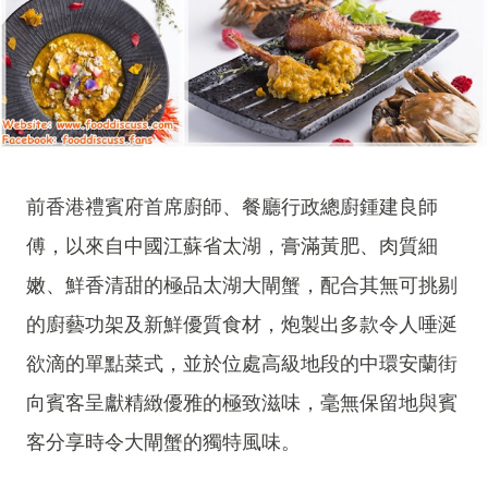
前香港禮賓府首席廚師、餐廳行政總廚鍾建良師
傅，以來自中國江蘇省太湖，膏滿黃肥、肉質細
嫩、鮮香清甜的極品太湖大閘蟹，配合其無可挑剔
的廚藝功架及新鮮優質食材，炮製出多款令人唾涎
欲滴的單點菜式，並於位處高級地段的中環安蘭街
向賓客呈獻精緻優雅的極致滋味，毫無保留地與賓
客分享時令大閘蟹的獨特風味。