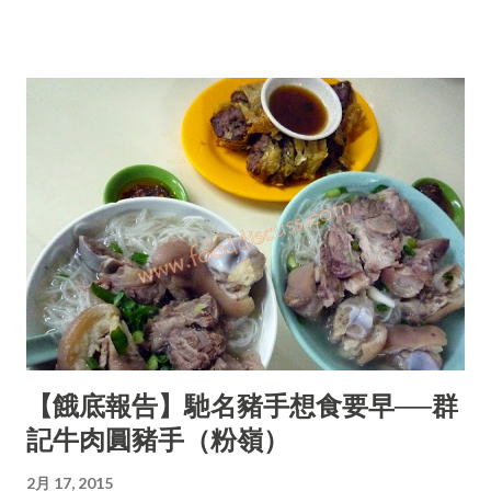
【餓底報告】馳名豬手想食要早──群
記牛肉圓豬手（粉嶺）
2月 17, 2015