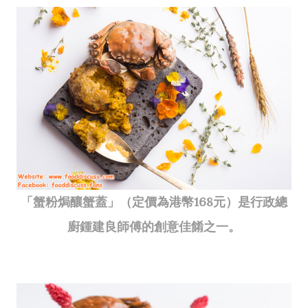
「蟹粉焗釀蟹蓋」（定價為港幣168元）是行政總
廚鍾建良師傅的創意佳餚之一。