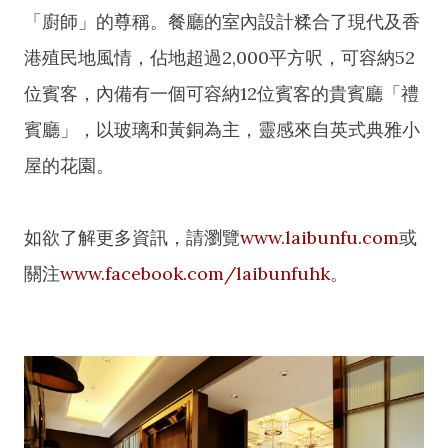
「廚師」的尊稱。餐廳的室內設計糅合了現代及香
港殖民地風情，佔地超過2,000平方呎，可容納52
位賓客，內備有一個可容納12位賓客的貴賓廳「禮
賓廳」，以玻璃和黃銅為主，靈感來自英式典雅小
屋的花園。
如欲了解更多資訊，請瀏覽
www.laibunfu.com
或
關注
www.facebook.com/laibunfuhk
。