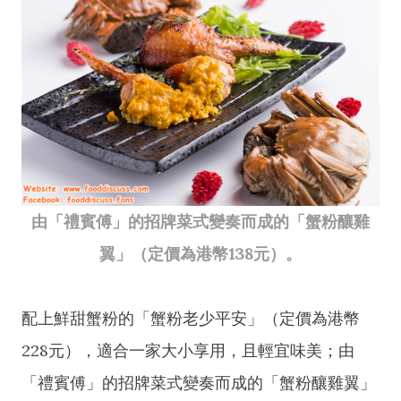
由「禮賓傅」的招牌菜式變奏而成的「蟹粉釀雞
翼」（定價為港幣138元）。
配上鮮甜蟹粉的「蟹粉老少平安」（定價為港幣
228元），適合一家大小享用，且輕宜味美；由
「禮賓傅」的招牌菜式變奏而成的「蟹粉釀雞翼」