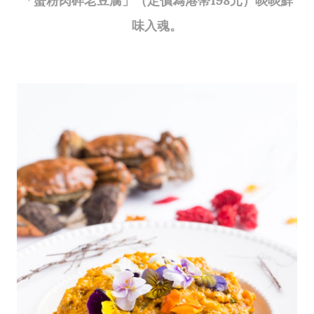
「蟹粉肉碎老豆腐」（定價為港幣198元）啖啖鮮
味入魂。