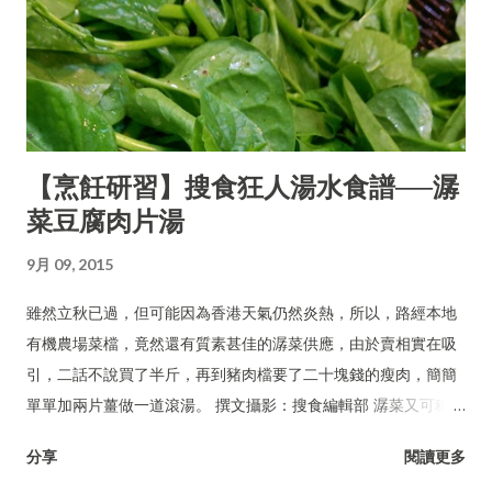
【烹飪研習】搜食狂人湯水食譜──潺
菜豆腐肉片湯
9月 09, 2015
雖然立秋已過，但可能因為香港天氣仍然炎熱，所以，路經本地
有機農場菜檔，竟然還有質素甚佳的潺菜供應，由於賣相實在吸
引，二話不說買了半斤，再到豬肉檔要了二十塊錢的瘦肉，簡簡
單單加兩片薑做一道滾湯。 撰文攝影：搜食編輯部 潺菜又可稱木
耳菜、落葵、豆腐菜、藤菜。
分享
閱讀更多