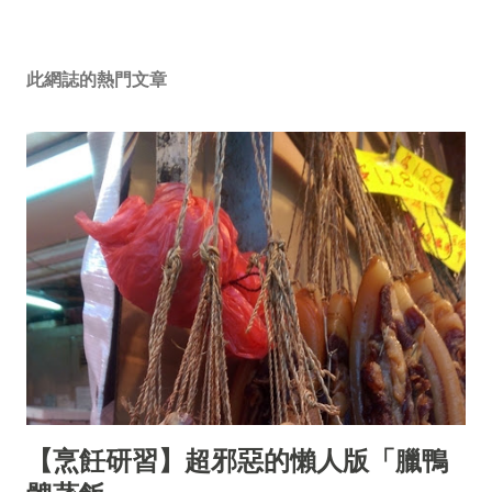
此網誌的熱門文章
【烹飪研習】超邪惡的懶人版「臘鴨