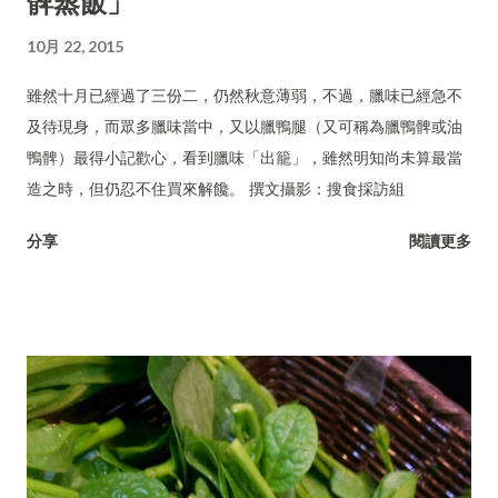
髀蒸飯」
10月 22, 2015
雖然十月已經過了三份二，仍然秋意薄弱，不過，臘味已經急不
及待現身，而眾多臘味當中，又以臘鴨腿（又可稱為臘鴨髀或油
鴨髀）最得小記歡心，看到臘味「出籠」，雖然明知尚未算最當
造之時，但仍忍不住買來解饞。 撰文攝影：搜食採訪組
分享
閱讀更多